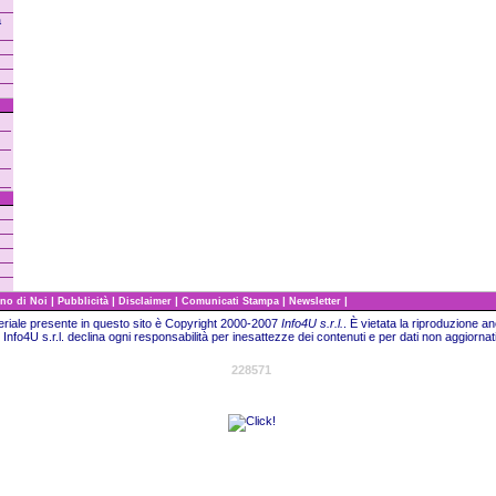
a
|
|
|
|
|
no di Noi
Pubblicità
Disclaimer
Comunicati Stampa
Newsletter
teriale presente in questo sito è Copyright 2000-2007
Info4U s.r.l.
. È vietata la riproduzione a
Info4U s.r.l. declina ogni responsabilità per inesattezze dei contenuti e per dati non aggiornati
228571