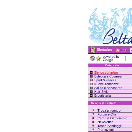
Shopping
powered by
Categorie
Elenco completo
Estetica e Cosmesi
Sport & Fitness
Nuove Tendenze
Salute e Benessere
Hair-Style
Erboristeria
Servizi di Beltade
Trova un centro
Forum e Chat
Cerco & Offro lavoro
Newsletter
Test & Sondaggi
Promozioni