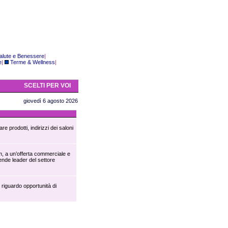
alute e Benessere
|
e
|
Terme & Wellness
|
SCELTI PER VOI
giovedì 6 agosto 2026
re prodotti, indirizzi dei saloni
m, a un’offerta commerciale e
nde leader del settore
 riguardo opportunità di