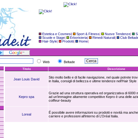
Estetica e Cosmesi
|
Sport & Fitness
|
Nuove Tendenze
|
S
Scuole e Stage
|
Erboristeria
|
Rimedi Naturali
|
Club Beltad
Hair-Style
|
Prodotti
|
Home
|
Web
Beltade
Titolo
Descrizione
Sito molto bello e di facile navigazione, nel quale potrete trova
Jean Louis David
in Italia, consigli di bellezza e ultime tendenze nell’Hair Style
Grazie ad una struttura operativa ed organizzativa di 6000 
Kepro spa
ad un’immagine altamente competitive Kepro è una delle azie
coiffeur-beauty
É possibile avere informazioni su prodotti e novità ma anche
Loreal
carriere e professioni all’interno di L’Oréal Italia.