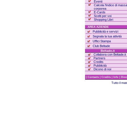
Eventi
Calcola l'indice di mass
corporea
E-Cards
Scelti per voi
Shopping Libri
AREA AZIENDE
Pubblicità e servizi
Segnala la tua attività
Uffici Stampa
Club Beltade
Beltade.it
Collabora con Beltade.it
Partners
Credits
Pubblicità
Dicono di noi
|
|
|
|
Contacts
Credits
Info
Dico
Tutto il ma