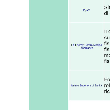
Si
EpaC
di
Il
su
fi
Fit-Energy Centro Medico
Riabilitativo
fi
mo
fi
Fo
re
Istituto Superiore di Sanità
ri