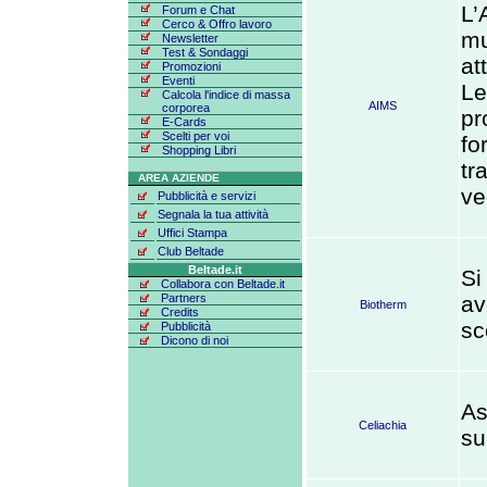
L’
Forum e Chat
Cerco & Offro lavoro
mu
Newsletter
Test & Sondaggi
at
Promozioni
Eventi
Le
Calcola l'indice di massa
AIMS
corporea
pr
E-Cards
Scelti per voi
fo
Shopping Libri
tr
AREA AZIENDE
ve
Pubblicità e servizi
Segnala la tua attività
Uffici Stampa
Club Beltade
Beltade.it
Si
Collabora con Beltade.it
Partners
av
Biotherm
Credits
sc
Pubblicità
Dicono di noi
As
Celiachia
su