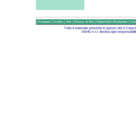
|
|
|
|
|
|
|
Contacts
Credits
Info
Dicono di Noi
Pubblicità
Disclaimer
Com
Tutto il materiale presente in questo sito è Copy
Info4U s.r.l. declina ogni responsabili