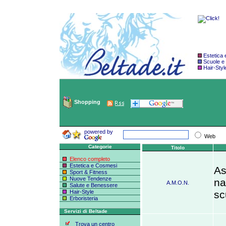
Estetica
Scuole e
Hair-Styl
Shopping
powered by
Web
Categorie
Titolo
Elenco completo
Estetica e Cosmesi
As
Sport & Fitness
Nuove Tendenze
na
A.M.O.N.
Salute e Benessere
Hair-Style
sc
Erboristeria
Servizi di Beltade
Trova un centro