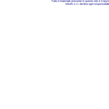
Tutto il materiale presente in questo sito è Copy
Info4U s.r.l. declina ogni responsabili