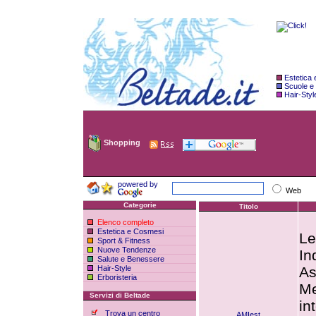
Estetica
Scuole e
Hair-Styl
Shopping
powered by
Web
Categorie
Titolo
Elenco completo
Estetica e Cosmesi
Le
Sport & Fitness
Nuove Tendenze
In
Salute e Benessere
Hair-Style
As
Erboristeria
Me
Servizi di Beltade
in
Trova un centro
AMIest