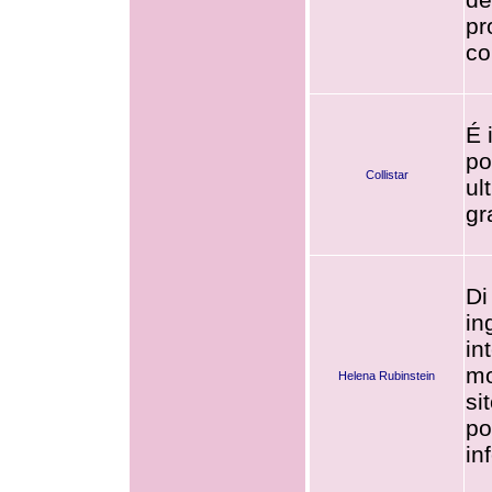
pr
co
É 
po
Collistar
ul
gr
Di
in
in
mo
Helena Rubinstein
si
po
in