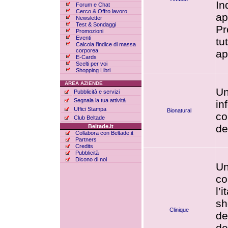
In
Forum e Chat
Cerco & Offro lavoro
ap
Newsletter
Test & Sondaggi
Pr
Promozioni
Eventi
tu
Calcola l'indice di massa
corporea
ap
E-Cards
Scelti per voi
Shopping Libri
AREA AZIENDE
Un
Pubblicità e servizi
Segnala la tua attività
in
Uffici Stampa
Bionatural
co
Club Beltade
de
Beltade.it
Collabora con Beltade.it
Partners
Credits
Pubblicità
Dicono di noi
Un
co
l’
sh
Clinique
de
de