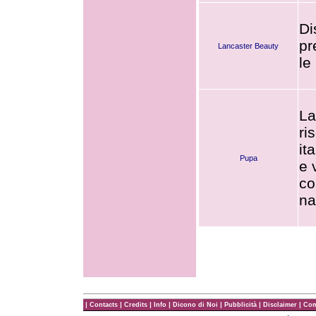
Di
pr
Lancaster Beauty
le 
La
ri
it
Pupa
e 
co
na
|
|
|
|
|
|
|
Contacts
Credits
Info
Dicono di Noi
Pubblicità
Disclaimer
Com