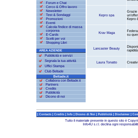
Forum e Chat
Cerco & Offro lavoro
Newsletter
Grazie 
Test & Sondaggi
Kepro spa
un’offe
Promozioni
Kepro è
Eventi
Calcola l'indice di massa
corporea
Federaz
Krav Maga
E-Cards
su ques
Scelti per voi
Shopping Libri
Disponi
Lancaster Beauty
rapidità
AREA AZIENDE
Pubblicità e servizi
Segnala la tua attività
Laura Tonatto
Creativ
Uffici Stampa
Club Beltade
Beltade.it
Collabora con Beltade.it
Partners
Credits
Pubblicità
Dicono di noi
|
|
|
|
|
|
|
Contacts
Credits
Info
Dicono di Noi
Pubblicità
Disclaimer
Com
Tutto il materiale presente in questo sito è Copy
Info4U s.r.l. declina ogni responsabili