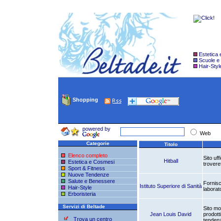
Estetica
Scuole e
Hair-Styl
Shopping
powered by
Web
Categorie
Titolo
Elenco completo
Sito uff
Hitball
Estetica e Cosmesi
trovere
Sport & Fitness
Nuove Tendenze
Salute e Benessere
Fornisc
Istituto Superiore di Sanità
Hair-Style
laborato
Erboristeria
Servizi di Beltade
Sito mo
Jean Louis David
prodotti
Trova un centro
tendenz