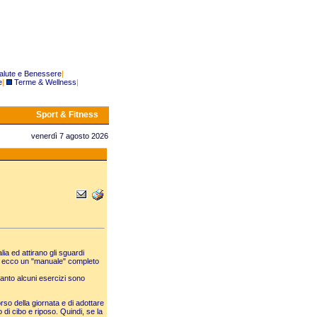
alute e Benessere
|
e
|
Terme & Wellness
|
Sport & Fitness
venerdì 7 agosto 2026
lia ed attirano gli sguardi
ne, ecco un "manuale" completo
uanto alcuni esercizi sono
rso della giornata e di adottare
di cibo e riposo. Quindi, se la