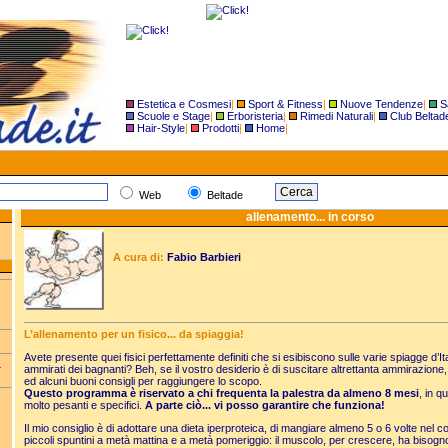
Estetica e Cosmesi
|
Sport & Fitness
|
Nuove Tendenze
|
S
Scuole e Stage
|
Erboristeria
|
Rimedi Naturali
|
Club Beltad
Hair-Style
|
Prodotti
|
Home
|
Web
Beltade
allenamento... in corso
A cura di:
Fabio Barbieri
L’allenamento per un fisico... da spiaggia!
Avete presente quei fisici perfettamente definiti che si esibiscono sulle varie spiagge d’Ita
.
ammirati dei bagnanti? Beh, se il vostro desiderio è di suscitare altrettanta ammirazio
ed alcuni buoni consigli per raggiungere lo scopo.
Questo programma è riservato a chi frequenta la palestra da almeno 8 mesi
, in q
molto pesanti e specifici.
A parte ciò... vi posso garantire che funziona!
Il mio consiglio è di adottare una dieta iperproteica, di mangiare almeno 5 o 6 volte nel co
piccoli spuntini a metà mattina e a metà pomeriggio: il muscolo, per crescere, ha bisogno 