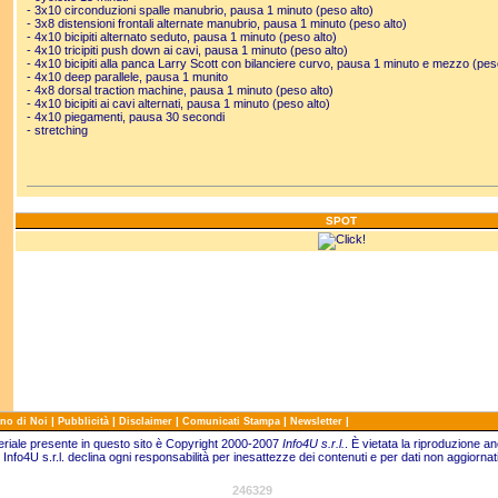
- 3x10 circonduzioni spalle manubrio, pausa 1 minuto (peso alto)
- 3x8 distensioni frontali alternate manubrio, pausa 1 minuto (peso alto)
- 4x10 bicipiti alternato seduto, pausa 1 minuto (peso alto)
- 4x10 tricipiti push down ai cavi, pausa 1 minuto (peso alto)
- 4x10 bicipiti alla panca Larry Scott con bilanciere curvo, pausa 1 minuto e mezzo (pes
- 4x10 deep parallele, pausa 1 munito
- 4x8 dorsal traction machine, pausa 1 minuto (peso alto)
- 4x10 bicipiti ai cavi alternati, pausa 1 minuto (peso alto)
- 4x10 piegamenti, pausa 30 secondi
- stretching
SPOT
|
|
|
|
|
no di Noi
Pubblicità
Disclaimer
Comunicati Stampa
Newsletter
teriale presente in questo sito è Copyright 2000-2007
Info4U s.r.l.
.
È vietata la riproduzione an
Info4U s.r.l. declina ogni responsabilità per inesattezze dei contenuti e per dati non aggiornati
246329