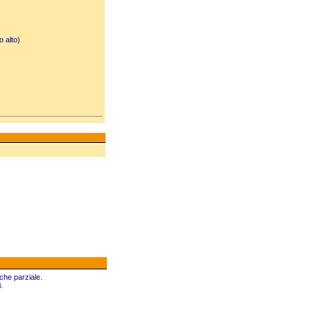
o alto)
che parziale.
.