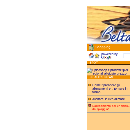
Shopping
powered by
SPOT
LE ALTRE NEWS
Come riprendere gli
allenamenti e... tornare in
forma!
Allenarsi in riva al mare...
L’allenamento per un fisico..
da spiaggia!