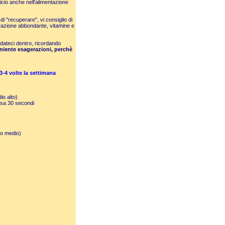
icio anche nell’alimentazione
i "recuperare", vi consiglio di
orazione abbondante, vitamine e
 dateci dentro, ricordando
niente esagerazioni, perchè
3-4 volte la settimana
io alto)
usa 30 secondi
so medio)