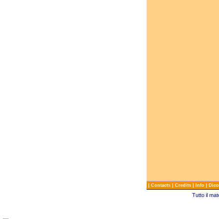
|
|
|
|
Contacts
Credits
Info
Dico
Tutto il ma