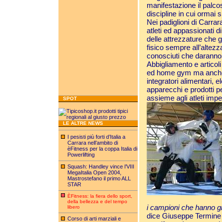
manifestazione il palco
discipline in cui ormai s
Nei padiglioni di Carra
atleti ed appassionati di
delle attrezzature che 
fisico sempre all’altezz
conosciuti che daranno 
Abbigliamento e articoli
ed home gym ma anche 
integratori alimentari, el
apparecchi e prodotti pe
assieme agli atleti impe
SPOT
LE ALTRE NEWS
I pesisti più forti d’Italia a
Carrara nell’ambito di
èFitness per la coppa Italia di
Powerlifting
Squash: Handley vince l’VIII
MegaItalia Open 2004,
Mastrostefano il primo ALL
STAR
ÈFitness: la fiera dello sport,
della bellezza e del tempo
i campioni che hanno g
libero
dice Giuseppe Termine d
Corso di arti marziali e