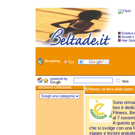
Estetica
Scuole e
Hair-Styl
Shopping
powered by
Web
ARCHIVIO CATEGORIE
ÈFitness: la fiera dello sport,
Sono ormai o
loro è dedi
Fitness, B
al 7 novem
A questo gr
che si svolge con una f
stages e lezioni gratuit