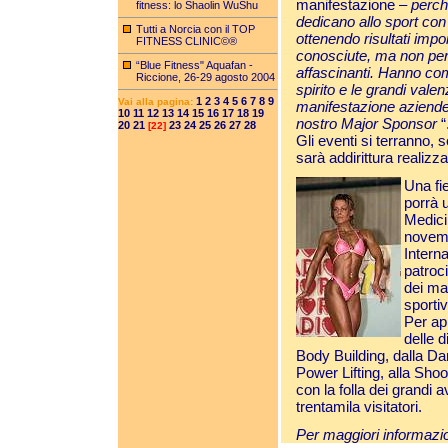
manifestazione –
perch
fitness: lo Shaolin WuShu
dedicano allo sport con
Tutti a Norcia con il TOP
ottenendo risultati impo
FITNESS CLINIC©®
conosciute, ma non per
“Blue Fitness" Aquafan -
affascinanti. Hanno co
Riccione, 26-29 agosto 2004
spirito e le grandi vale
1
2
3
4
5
6
7
8
9
Vai alla pagina:
manifestazione aziende
10
11
12
13
14
15
16
17
18
19
nostro Major Sponsor
“
20
21
23
24
25
26
27
28
[22]
Gli eventi si terranno, 
sarà addirittura realiz
Una fi
porrà u
Medicin
novemb
Interna
patroc
dei ma
sportiv
Per ap
delle d
Body Building, dalla Da
Power Lifting, alla Sh
con la folla dei grandi 
trentamila visitatori.
Per maggiori informazi