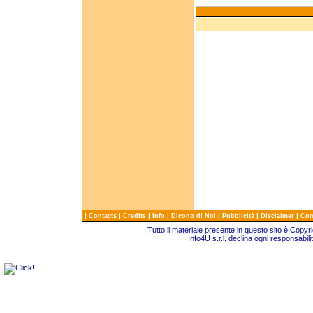
|
|
|
|
|
|
|
Contacts
Credits
Info
Dicono di Noi
Pubblicità
Disclaimer
Com
Tutto il materiale presente in questo sito è Copy
Info4U s.r.l. declina ogni responsabili