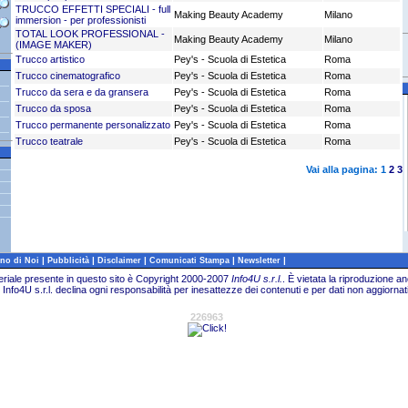
TRUCCO EFFETTI SPECIALI - full
Making Beauty Academy
Milano
immersion - per professionisti
TOTAL LOOK PROFESSIONAL -
Making Beauty Academy
Milano
(IMAGE MAKER)
Trucco artistico
Pey's - Scuola di Estetica
Roma
Trucco cinematografico
Pey's - Scuola di Estetica
Roma
Trucco da sera e da gransera
Pey's - Scuola di Estetica
Roma
Trucco da sposa
Pey's - Scuola di Estetica
Roma
Trucco permanente personalizzato
Pey's - Scuola di Estetica
Roma
Trucco teatrale
Pey's - Scuola di Estetica
Roma
Vai alla pagina:
1
2
3
|
|
|
|
|
no di Noi
Pubblicità
Disclaimer
Comunicati Stampa
Newsletter
teriale presente in questo sito è Copyright 2000-2007
Info4U s.r.l.
.
È vietata la riproduzione an
Info4U s.r.l. declina ogni responsabilità per inesattezze dei contenuti e per dati non aggiornati
226963