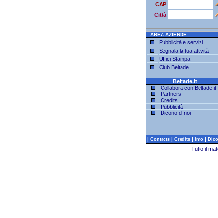
CAP
Città
AREA AZIENDE
Pubblicità e servizi
Segnala la tua attività
Uffici Stampa
Club Beltade
Beltade.it
Collabora con Beltade.it
Partners
Credits
Pubblicità
Dicono di noi
|
|
|
|
Contacts
Credits
Info
Dico
Tutto il ma