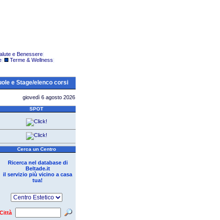
alute e Benessere
|
e
|
Terme & Wellness
|
ole e Stage/elenco corsi
giovedì 6 agosto 2026
SPOT
Cerca un Centro
Ricerca nel database di
Beltade.it
il servizio più vicino a casa
tua!
Città