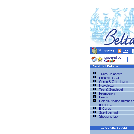
Shopping
powered by
Servizi di Beltade
Trova un centro
Forum e Chat
Cerco & Offro lavoro
Newsletter
Test & Sondaggi
Promozioni
Eventi
Calcola l'indice di mass
corporea
E-Cards
Scelti per voi
Shopping Libri
Cerca una Scuola