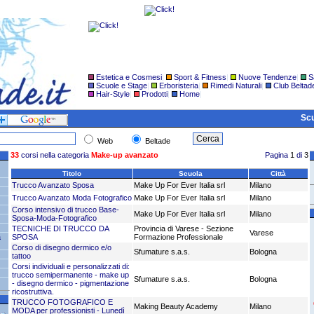
Estetica e Cosmesi
|
Sport & Fitness
|
Nuove Tendenze
|
S
Scuole e Stage
|
Erboristeria
|
Rimedi Naturali
|
Club Beltad
Hair-Style
|
Prodotti
|
Home
|
Scu
Web
Beltade
33
corsi nella categoria
Make-up avanzato
Pagina
1
di
3
Titolo
Scuola
Città
Trucco Avanzato Sposa
Make Up For Ever Italia srl
Milano
Trucco Avanzato Moda Fotografico
Make Up For Ever Italia srl
Milano
Corso intensivo di trucco Base-
Make Up For Ever Italia srl
Milano
Sposa-Moda-Fotografico
TECNICHE DI TRUCCO DA
Provincia di Varese - Sezione
Varese
a
SPOSA
Formazione Professionale
Corso di disegno dermico e/o
Sfumature s.a.s.
Bologna
tattoo
Corsi individuali e personalizzati di:
trucco semipermanente - make up
Sfumature s.a.s.
Bologna
- disegno dermico - pigmentazione
ricostruttiva.
TRUCCO FOTOGRAFICO E
Making Beauty Academy
Milano
MODA per professionisti - Lunedì