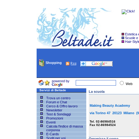
Estetica
Scuole e
Hair-Styl
Shopping
powered by
Web
Servizi di Beltade
La scuola
Trova un centro
Forum e Chat
Making Beauty Academy
Cerco & Offro lavoro
Newsletter
via Torino 47 20123 Milano 
Test & Sondaggi
Promozioni
Tel. 02-86984516
Eventi
Fax 02-86984524
Calcola l'indice di massa
corporea
E-Cards
Scelti per voi
Organizza il corso