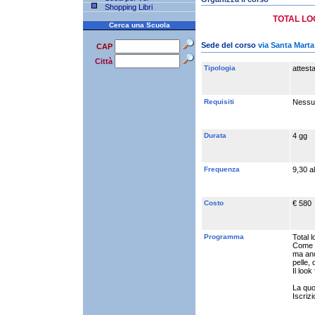
Shopping Libri
TOTAL LO
Cerca una Scuola
Sede del corso
via Santa Marta 
CAP
Città
Tipologia
attest
Requisiti
Nessu
Durata
4 gg
Frequenza
9,30 al
Costo
€ 580
Programma
Total l
Come e
ma anch
pelle, 
Il look
La quo
Iscrizi