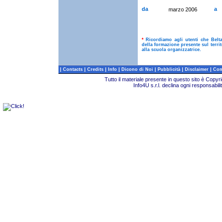
da
a
marzo 2006
*
Ricordiamo agli utenti che Belt
della formazione presente sul terri
alla scuola organizzatrice.
|
|
|
|
|
|
|
Contacts
Credits
Info
Dicono di Noi
Pubblicità
Disclaimer
Com
Tutto il materiale presente in questo sito è Copy
Info4U s.r.l. declina ogni responsabili