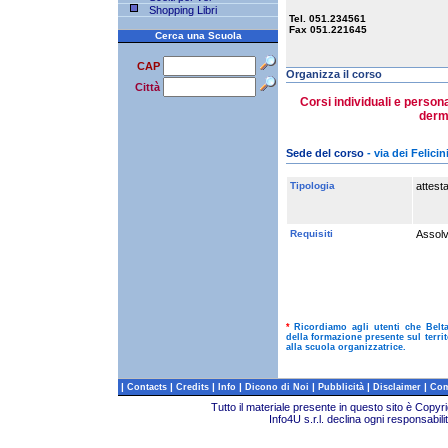
Shopping Libri
Tel. 051.234561
Fax 051.221645
Cerca una Scuola
CAP
Organizza il corso
Città
Corsi individuali e person
dermi
Sede del corso
- via dei Felici
Tipologia
attest
Requisiti
Assolv
*
Ricordiamo agli utenti che Belt
della formazione presente sul terri
alla scuola organizzatrice.
|
|
|
|
|
|
|
Contacts
Credits
Info
Dicono di Noi
Pubblicità
Disclaimer
Com
Tutto il materiale presente in questo sito è Copy
Info4U s.r.l. declina ogni responsabili