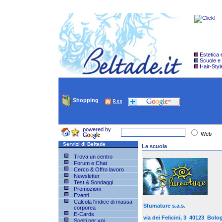
Estetica
Scuole e
Hair-Styl
Shopping
powered by
Web
Servizi di Beltade
La scuola
Trova un centro
Forum e Chat
Cerco & Offro lavoro
Newsletter
Test & Sondaggi
Promozioni
Eventi
Calcola l'indice di massa
Sfumature s.a.s.
corporea
E-Cards
via dei Felicini, 3 40123 B
Scelti per voi