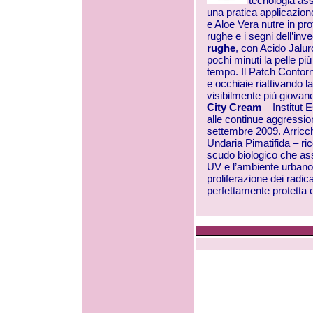
tecnologia ass
una pratica applicazion
e Aloe Vera nutre in pr
rughe e i segni dell’i
rughe
, con Acido Jalu
pochi minuti la pelle pi
tempo. Il Patch Contor
e occhiaie riattivando l
visibilmente più giovan
City Cream
– Institut 
alle continue aggressio
settembre 2009. Arricchit
Undaria Pimatifida – ri
scudo biologico che ass
UV e l’ambiente urbano 
proliferazione dei radica
perfettamente protetta e