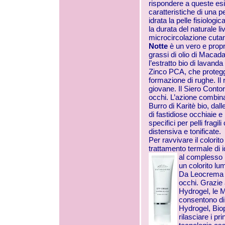
rispondere a queste es
caratteristiche di una p
idrata la pelle fisiolog
la durata del naturale li
microcircolazione cuta
Notte
è un vero e propr
grassi di olio di Macada
l’estratto bio di lavand
Zinco PCA, che protegge 
formazione di rughe. Il 
giovane. Il Siero Conto
occhi. L’azione combinat
Burro di Karitè bio, dall
di fastidiose occhiaie e 
specifici per pelli frag
distensiva e tonificate.
Per ravvivare il colorit
trattamento termale di i
al complesso 
un colorito lu
Da Leocrema I
occhi. Grazie 
Hydrogel, le 
consentono di o
Hydrogel, Biop
rilasciare i pr