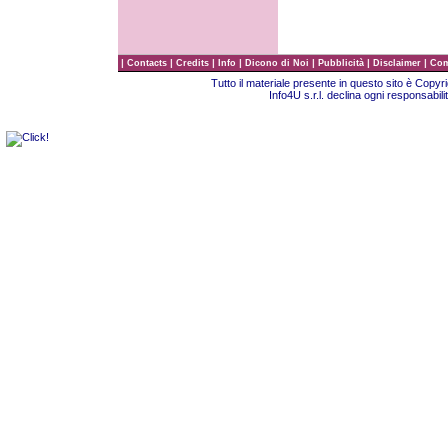
|
|
|
|
|
|
|
Contacts
Credits
Info
Dicono di Noi
Pubblicità
Disclaimer
Com
Tutto il materiale presente in questo sito è Copy
Info4U s.r.l. declina ogni responsabili