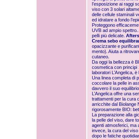
l’esposizione ai raggi 
viso con 3 solari altame
delle cellule staminali v
ed idratare a fondo l’e
Proteggono efficacemente
UVB ad ampio spettro. 
pelli più delicate.
After
Crema sebo equilibra
opacizzante e purifican
mento). Aiuta a ritrovar
cutaneo.
Da oggi la bellezza è 
cosmetica con principi 
laboratori L’Angelica, è 
Una linea completa di pro
coccolare la pelle in a
davvero il suo equilibrio
L’Angelica offre una ser
trattamenti per la cura 
arricchite dal Biolange 
rigorosamente BIO: betu
La preparazione alla gi
la pelle del viso, dare t
agenti atmosferici, ma a
invece, la cura del viso
dopo le fatiche quotidia