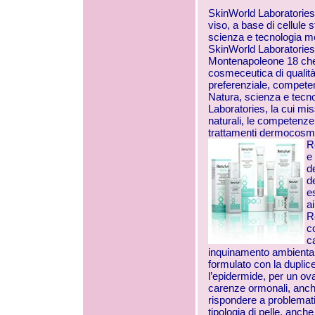
SkinWorld Laboratories
viso, a base di cellule s
scienza e tecnologia me
SkinWorld Laboratories,
Montenapoleone 18 che 
cosmeceutica di qualità
preferenziale, competen
Natura, scienza e tecnol
Laboratories, la cui miss
naturali, le competenze 
trattamenti dermocosmet
R
e
d
d
e
ai
R
c
c
inquinamento ambientale.
formulato con la duplic
l’epidermide, per un ova
carenze ormonali, anch
rispondere a problemati
tipologia di pelle, anch