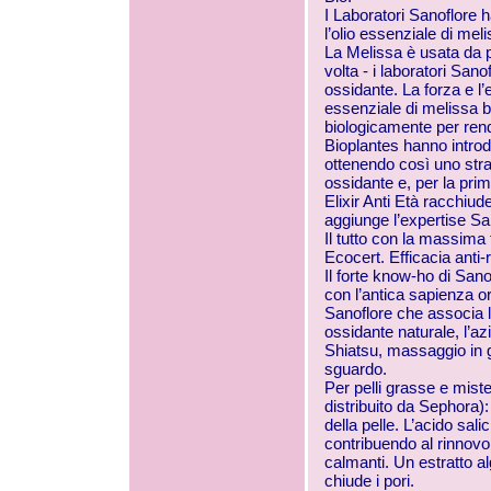
I Laboratori Sanoflore 
l’olio essenziale di meli
La Melissa è usata da pi
volta - i laboratori Sano
ossidante. La forza e l’e
essenziale di melissa bi
biologicamente p
er rend
Bioplantes hanno introd
ottenendo così uno strao
ossidante e, per la pri
Elixir Anti Età racchiud
aggiunge l’expertise San
Il tutto con la massima t
Ecocert. Efficacia anti
Il forte know-ho di San
con l’antica sapienza or
Sanoflore che associa l’
ossidante naturale, l’a
Shiatsu, massaggio in gra
sguardo.
Per pelli grasse e miste
distribuito da Sephora):
della pelle. L’acido salic
contribuendo al rinnovo 
calmanti. Un estratto al
chiude i pori.