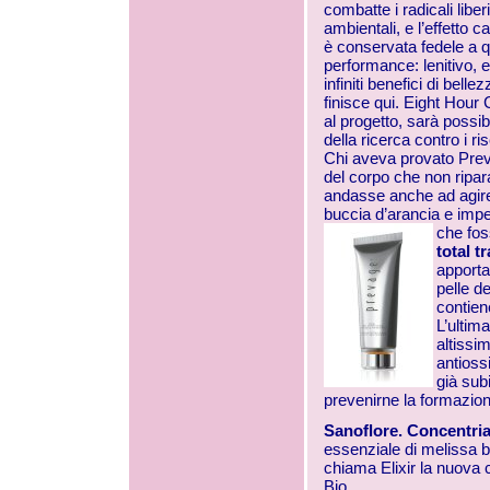
combatte i radicali liber
ambientali, e l’effetto 
è conservata fedele a qu
performance: lenitivo, 
infiniti benefici di be
finisce qui. Eight Hour
al progetto, sarà possi
della ricerca contro i ri
Chi aveva provato Prev
del corpo che non ripar
andasse anche ad agire s
buccia d’arancia e impe
che fos
total t
apporta
pelle de
contien
L’ultim
altissi
antioss
già subi
prevenirne la formazione
Sanoflore. Concentria
essenziale di melissa bi
chiama Elixir la nuova 
Bio.