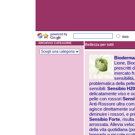
powered by
Web
ARCHIVIO CATEGORIE
Bellezza per tutti
Bioderma
Lione, Bio
prescritti 
mercato fra
sensibilit
problematica della pelle
sensibili:
Sensibio H20
delicatamente viso e occ
pelle con rossori
Sensi
Anti-Rossore ultra comf
agisce direttamente sul
diminuire i rossori, e p
Sensibio Forte
, risult
arrossata. Allevia velo
della vita quotidiana (p
lampada o piccole scot