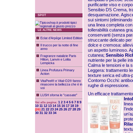
purificante viso e corp
Sensibio DS Crema, trat
desquamazione. Agisce s
SPOT
sui sintomi (eliminando 
una linea completa con 
tollerabilità cutanea gr
LE ALTRE NEWS
conservanti (senza para
Eclat d’Arpège Limited Edition
struccante delicato per
dolce e cremosa: allevi
Il trucco per la notte di fine
anno
un aspetto luminoso. App
cutanea;
Sensibio Ri
Fragranze natalizie Paris
Hilton, Lanvin e Lolita
nutriente per la pelle i
Lempicka
Calma le tensioni e la 
Leggera: trattamento len
Linea Profutura Primary
Action
texture serica ed ultra-
Contorno Occhi: antibor
VitaPeel® e Vital-O2® fanno
rinascere la bellezza che è in
rughe di espressione.
voi
Un efficace trattamento
LUSH sforna le "cassate"
Into
1
2
3
4
5
6
7
8
9
Vai alla pagina:
line
10
11
12
13
14
15
16
17
18
19
l’ind
21
22
23
24
25
26
27
28
29
[20]
30
31
32
33
34
un’a
prote
Rila
text