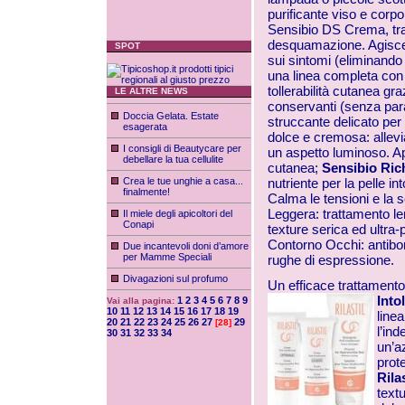
purificante viso e corp
Sensibio DS Crema, trat
desquamazione. Agisce s
SPOT
sui sintomi (eliminando 
una linea completa con 
tollerabilità cutanea gr
LE ALTRE NEWS
conservanti (senza para
Doccia Gelata. Estate
struccante delicato per
esagerata
dolce e cremosa: allevi
I consigli di Beautycare per
un aspetto luminoso. App
debellare la tua cellulite
cutanea;
Sensibio Ri
Crea le tue unghie a casa...
nutriente per la pelle i
finalmente!
Calma le tensioni e la 
Leggera: trattamento len
Il miele degli apicoltori del
Conapi
texture serica ed ultra-
Contorno Occhi: antibor
Due incantevoli doni d’amore
per Mamme Speciali
rughe di espressione.
Divagazioni sul profumo
Un efficace trattamento
Into
1
2
3
4
5
6
7
8
9
Vai alla pagina:
10
11
12
13
14
15
16
17
18
19
line
20
21
22
23
24
25
26
27
29
[28]
l’ind
30
31
32
33
34
un’a
prote
Rila
text