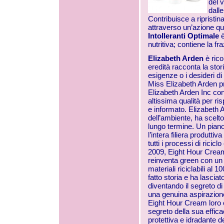
del 
dalle
Contribuisce a ripristina
attraverso un’azione quot
Intolleranti Optimale
è
nutritiva; contiene la fr
Elizabeth Arden
è ric
eredità racconta la stor
esigenze o i desideri 
Miss Elizabeth Arden p
Elizabeth Arden Inc cont
altissima qualità per ri
e informato. Elizabeth A
dell’ambiente, ha scel
lungo termine. Un pian
l’intera filiera produtti
tutti i processi di ricic
2009, Eight Hour Cream 
reinventa green con un
materiali riciclabili a
fatto storia e ha lasciat
diventando il segreto di
una genuina aspirazione
Eight Hour Cream loro c
segreto della sua efficac
protettiva e idradante d