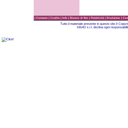
|
|
|
|
|
|
|
Contacts
Credits
Info
Dicono di Noi
Pubblicità
Disclaimer
Com
Tutto il materiale presente in questo sito è Copy
Info4U s.r.l. declina ogni responsabili