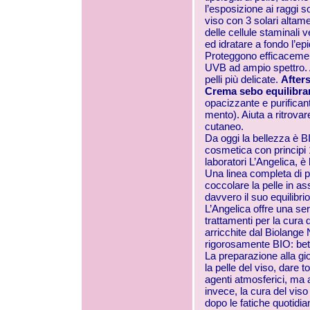
l’esposizione ai raggi 
viso con 3 solari altame
delle cellule staminali v
ed idratare a fondo l’e
Proteggono efficacemente
UVB ad ampio spettro. 
pelli più delicate.
After
Crema sebo equilibra
opacizzante e purifican
mento). Aiuta a ritrovar
cutaneo.
Da oggi la bellezza è 
cosmetica con principi 
laboratori L’Angelica, è 
Una linea completa di pro
coccolare la pelle in a
davvero il suo equilibrio
L’Angelica offre una ser
trattamenti per la cura 
arricchite dal Biolange 
rigorosamente BIO: betu
La preparazione alla gi
la pelle del viso, dare t
agenti atmosferici, ma a
invece, la cura del viso
dopo le fatiche quotidia