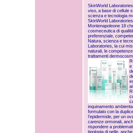
SkinWorld Laboratories
viso, a base di cellule s
scienza e tecnologia me
SkinWorld Laboratories,
Montenapoleone 18 che 
cosmeceutica di qualità
preferenziale, competen
Natura, scienza e tecnol
Laboratories, la cui miss
naturali, le competenze 
trattamenti dermocosmet
R
e
d
d
e
ai
R
c
c
inquinamento ambientale.
formulato con la duplic
l’epidermide, per un ova
carenze ormonali, anch
rispondere a problemati
tipologia di pelle, anch