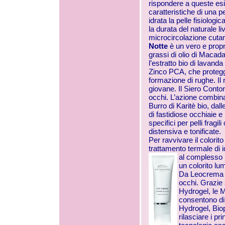
rispondere a queste es
caratteristiche di una p
idrata la pelle fisiolog
la durata del naturale li
microcircolazione cuta
Notte
è un vero e propr
grassi di olio di Macada
l’estratto bio di lavand
Zinco PCA, che protegge 
formazione di rughe. Il 
giovane. Il Siero Conto
occhi. L’azione combinat
Burro di Karitè bio, dall
di fastidiose occhiaie e 
specifici per pelli frag
distensiva e tonificate.
Per ravvivare il colorit
trattamento termale di i
al complesso 
un colorito lu
Da Leocrema I
occhi. Grazie 
Hydrogel, le 
consentono di o
Hydrogel, Biop
rilasciare i pr