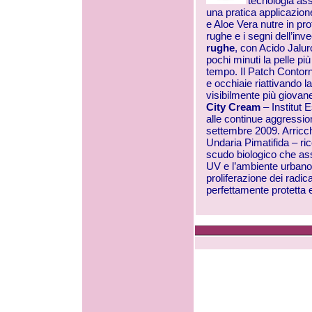
tecnologia ass
una pratica applicazion
e Aloe Vera nutre in pr
rughe e i segni dell’i
rughe
, con Acido Jalu
pochi minuti la pelle pi
tempo. Il Patch Contor
e occhiaie riattivando l
visibilmente più giovan
City Cream
– Institut 
alle continue aggressio
settembre 2009. Arricchit
Undaria Pimatifida – ri
scudo biologico che ass
UV e l’ambiente urbano 
proliferazione dei radica
perfettamente protetta e