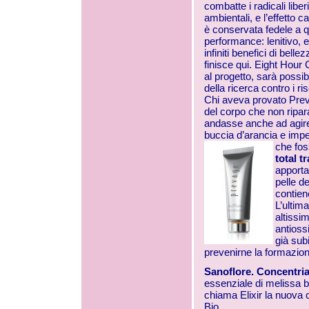
combatte i radicali liber
ambientali, e l’effetto 
è conservata fedele a qu
performance: lenitivo, 
infiniti benefici di be
finisce qui. Eight Hour
al progetto, sarà possi
della ricerca contro i ri
Chi aveva provato Prev
del corpo che non ripar
andasse anche ad agire s
buccia d’arancia e impe
che fos
total t
apporta
pelle de
contien
L’ultim
altissi
antioss
già subi
prevenirne la formazione
Sanoflore. Concentria
essenziale di melissa bi
chiama Elixir la nuova 
Bio.