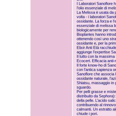
I Laboratori Sanoflore 
l’olio essenziale di meli
La Melissa è usata da pi
volta - i laboratori Sano
ossidante. La forza e l’e
essenziale di melissa bi
biologicamente p
er rend
Bioplantes hanno introd
ottenendo così uno strao
ossidante e, per la pri
Elixir Anti Età racchiud
aggiunge l’expertise San
Il tutto con la massima t
Ecocert. Efficacia anti
Il forte know-ho di San
con l’antica sapienza or
Sanoflore che associa l’
ossidante naturale, l’a
Shiatsu, massaggio in gra
sguardo.
Per pelli grasse e miste
distribuito da Sephora):
della pelle. L’acido salic
contribuendo al rinnovo 
calmanti. Un estratto al
chiude i pori.