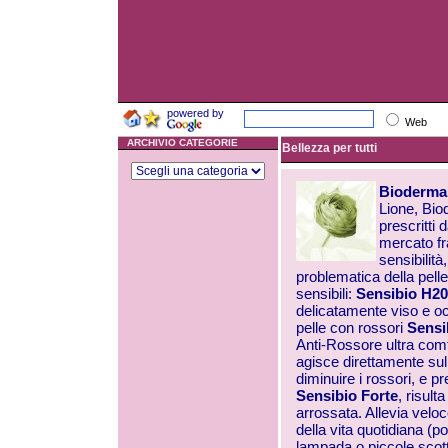
powered by
Web
ARCHIVIO CATEGORIE
Bellezza per tutti
Bioderma
Lione, Bio
prescritti 
mercato fra
sensibilit
problematica della pelle
sensibili:
Sensibio H20
delicatamente viso e occ
pelle con rossori
Sensi
Anti-Rossore ultra comf
agisce direttamente sul
diminuire i rossori, e p
Sensibio Forte
, risult
arrossata. Allevia velo
della vita quotidiana (p
lampada o piccole scot