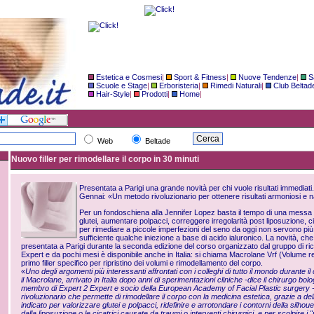
Estetica e Cosmesi
|
Sport & Fitness
|
Nuove Tendenze
|
S
Scuole e Stage
|
Erboristeria
|
Rimedi Naturali
|
Club Beltad
Hair-Style
|
Prodotti
|
Home
|
Web
Beltade
Nuovo filler per rimodellare il corpo in 30 minuti
Presentata a Parigi una grande novità per chi vuole risultati immediati
Gennai: «Un metodo rivoluzionario per ottenere risultati armoniosi e n
Per un fondoschiena alla Jennifer Lopez basta il tempo di una messa 
glutei, aumentare polpacci, correggere irregolarità post liposuzione, c
per rimediare a piccole imperfezioni del seno da oggi non servono più ri
sufficiente qualche iniezione a base di acido ialuronico. La novità, che
presentata a Parigi durante la seconda edizione del corso organizzato dal gruppo di ri
Expert e da pochi mesi è disponibile anche in Italia: si chiama Macrolane Vrf (Volume res
primo filler specifico per ripristino dei volumi e rimodellamento del corpo.
«
Uno degli argomenti più interessanti affrontati con i colleghi di tutto il mondo durante i
il Macrolane, arrivato in Italia dopo anni di sperimentazioni cliniche -dice il chirurgo 
membro di Expert 2 Expert e socio della European Academy of Facial Plastic surgery -. 
rivoluzionario che permette di rimodellare il corpo con la medicina estetica, grazie a dell
indicato per valorizzare glutei e polpacci, ridefinire e arrotondare i contorni della silhouet
dalla liposuzione o le cicatrici causate da traumi o interventi chirurgici, e per scolpire i "