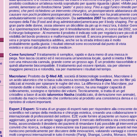
prodotto costituisce un’attesa novità soprattutto per quanto riguarda i glutei: «
Molte paz
uomini, lamentano un fondoschiena "piatto" e poco sexy. Fino a oggi l’unico rimedio per s
protesi, che però richiedono un intervento chirurgico, un postoperatorio abbastanza 
causare non pochi problemi postoperatori; invece Macrolane non ha praticamente contr
ambulatorialmente con semplici iniezioni
». Da
settembre 2007
ha ottenuto l’autorizzaz
europeo della Fda (Food and drug administration)americana per il body shaping. Per qu
gran parte delle donne, ossia ottenere un décolléte da pin up in mezz’ora, il dottor Gen
«Le sperimentazioni di Macrolane per il rimodellamento del seno, in corso dal 2002, so
il chirurgo bolognese-. Al momento il prodotto è indicato solo per regolarizzare piccoli dif
visibilità del bordo protesico e
malformazioni sternali. È ancora prematuro parlare di
vera e propria mastoplastica additiva, anche se la strada imboccata è molto
probabilmente quella giusta: i risultati ottenuti sono eccezionali dal punto di vista
estetico e sicuri dal punto di vista medico».
Come funziona?
Il trattamento è semplice, rapido e dura meno di una messa in
piega. Non lascia cicatrici ed è necessaria un’anestesia locale, quindi si inietta il filler
con una minuscola cannula, grande come un grosso ago. È un prodotto riassorbibile e
ne
quindi altamente biocompatibile. Il trattamento può essere ripetuto, sia per ottenere
maggiore pienezza e rotondità, sia per mantenere i risultati nel tempo.
Macrolane:
Prodotto da
Q-Med AB
, società di biotecnologie svedese, Macrolane è
un acido ialuronico che si basa sulla stessa tecnologia del
Restylane
, uno dei filler più
9
utilizzati al mondo per spianare le rughe del viso. La differenza è che Macrolane, pur
restando duttile e morbido, è più compatto e coeso, ha una maggior capacità di
sollevamento, sostegno e ripristino dei volumi. Tecnicamente, si tratta di un gel
cristallino a base di acido
ialuronico Nasha
(stabilizzato, di derivazione non animale),
costituito da macro-molecole che conferiscono al prodotto una consistenza densa e com
ripristino di volumi importanti.
Expert 2 Expert:
Si tratta di un gruppo di esperti nato per rispondere alla crescente 
scientifico nel campo della medicina e chirurgia estetica, creando una collaborazione t
internazionale di professionisti del settore. E2E vuole fornire al paziente un nuovo app
aggiornato, grazie a un ampio raggio di progetti: il mercato dell’estetica sta crescend
fretta, assecondando il desiderio dei pazienti di rimandare il più possibile gli interventi pi
convinti che ricerca, sviluppo e innovazione sia il passaporto per andare avanti nel merc
riuniscono periodicamente per discutere delle innovazioni, valutando vantaggi e contro
8
molti congressi internazionali in tutto il mondo (Parigi, Shangai, Londra, Monaco, Mont
19