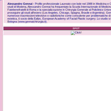
Alessandro Gennai -
Profilo professionale Laureato con lode nel 1988 in Medicina e Ch
studi di Modena, Alessandro Gennai ha frequentato la Scuola Internazionale di Medicin
Fatebenefratelli di Roma e la specializzazione in Chirurgia Generale al Policlinico Unive
proseguire gli studi all’estero (Los Angeles, Chicago, Spagna, Brasile e Argentina). Ge
numerose trasmissioni televisive e radiofoniche come consulente per problematiche di 
estetica, è socio della Eafps, European Academy of Facial Plastic surgery. Lo studio si 
Bologna (
www.gennaichirurgia.it
).
SPOT