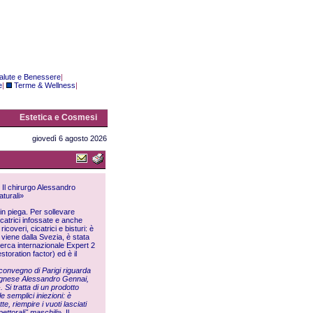
alute e Benessere
|
e
|
Terme & Wellness
|
Estetica e Cosmesi
giovedì 6 agosto 2026
. Il chirurgo Alessandro
aturali»
in piega. Per sollevare
icatrici infossate e anche
coveri, cicatrici e bisturi: è
 viene dalla Svezia, è stata
cerca internazionale Expert 2
toration factor) ed è il
l convegno di Parigi riguarda
bolognese Alessandro Gennai,
Si tratta di un prodotto
e semplici iniezioni: è
te, riempire i vuoti lasciati
pettorali" maschili
». Il