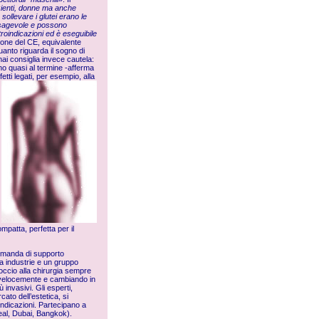
ienti, donne ma anche
ollevare i glutei erano le
disagevole e possono
oindicazioni ed è eseguibile
ione del CE, equivalente
anto riguarda il sogno di
nai consiglia invece cautela:
no quasi al termine -afferma
etti legati, per esempio, alla
patta, perfetta per il
domanda di supporto
ra industrie e un gruppo
roccio alla chirurgia sempre
o velocemente e cambiando in
ù invasivi. Gli esperti,
ato dell’estetica, si
indicazioni. Partecipano a
real, Dubai, Bangkok).