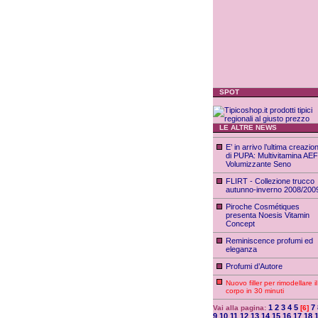
SPOT
LE ALTRE NEWS
E’ in arrivo l’ultima creazio
di PUPA: Multivitamina AEF
Volumizzante Seno
FLIRT - Collezione trucco
autunno-inverno 2008/200
Piroche Cosmétiques
presenta Noesis Vitamin
Concept
Reminiscence profumi ed
eleganza
Profumi d’Autore
Nuovo filler per rimodellare il
corpo in 30 minuti
1
2
3
4
5
7
Vai alla pagina:
[6]
9
10
11
12
13
14
15
16
17
18