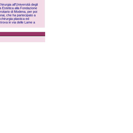
irurgia all’Università degli
a Estetica alla Fondazione
rsitario di Modena, per poi
nnai, che ha partecipato a
chirurgia plastica ed
trova in via delle Lame a