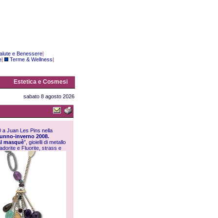
alute e Benessere
|
e
|
Terme & Wellness
|
Estetica e Cosmesi
sabato 8 agosto 2026
70 a Juan Les Pins nella
unno-inverno 2008.
al masquè
”, gioielli di metallo
dorite e Fluorite, strass e