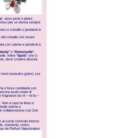
a
”, dove perle e pietre
inuzioso per un donna sempre
etro e cristallo o pendenti in
 del cristallo con strass
mata con catene e pendenti a
elody
” e “
Demoiselle
”,
lle. Infine “
Spirit
” che ci
olo, dove credere diventa
 temi musicali e golosi, Les
la e forse cambiarla con
 ancora avuto modo di
e fragranze do ré – mi fa –
 Non a caso la linea si
lodie uniche e
 in collaborazione con Zoé
 accordo costruito intorno
erde, mandorla, cedro,
’Eau de Parfum Vaporisateur