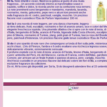
Mi fa.
Note infantili e vivaci, filastrocca golosa al gusto di una risata
fragorosa…Un accordo costruito intorno ai marshmallow soave e
squisito, soffice e dolce, lo ricorda anche con la confezione rosa ternero.
Le note preminenti sono bergamotto e mandarino, mandorla, lavanda,
rosmarino, menta, gelsomino, pepe nero e alcuni toni presenti anche
nella fragranza do rè: cedro, patchouli, vaniglia, muschio. Un prezioso
flacone rosè custodisce l’Eau de Parfum Vaporisateur 100 ml.
Sol la
è una nuvola di note leggere, per una danza charmante, leggera
al ritmo delicato..frutti, eucalipto, rosmarino e fiori di arancio amaro, luce e colori del M
elegante freschezza squisita. Una piramide olfattiva che si apre con le note di testa, di
d’Italia, bergamotto di Sicilia, arancio di Florida, bigarade della Costa d’Avorio, eucalipt
pino di Siberia, rosmarino di Tunisia, ylang, petit grain di Tunisia, bacca rosa del Brasi
pere, patchouli d’Indonesia. Un prezioso flacone giallo tenue custodisce l’Eau de Parf
Si do
è uno spartito di note rare che compongono un’onda di fiori sulla pelle, misterios
occhi chiusi.. L’iris di Firenze, l’ambra e il cedro esaltano una ricchezza legnosa soave
delicatamente vibrante, estremamente sensuale.
Il profumo esplode con le note di testa: arancio di Florida, limone d’Italia, bergamotto di Si
cuore: ambretta del Perù, iris del Marocco, carota di Francia, cedro dell’Atlas, garofa
Comore, per arrivare ad un finale fruttato e pastoso di pesca, pere, vaniglia, muschio.
Anch’esso custodito in un prezioso flacone dal delicato colore dei fiori di lillà, a complet
esclusive fragranze da collezione.
Do ré, Mi fa sono già disponibili, per Sol la, Si do bisognerà attendere fino al 15 settem
SPOT