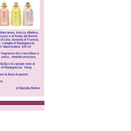
editerraneo, brezza olfattiva,
 cuore e di fondo del limone
o di Cina, lavanda di Francia,
le, vaniglia di Madagascar,
um Vaporisateur 100 ml.
a fragranza da ri-ascoltare a
, unica.. melodia preziosa,
cilia e le cipriate note di
no di Madagascar, Ylang
are la linea di queste
bre
di Mariella Belloni