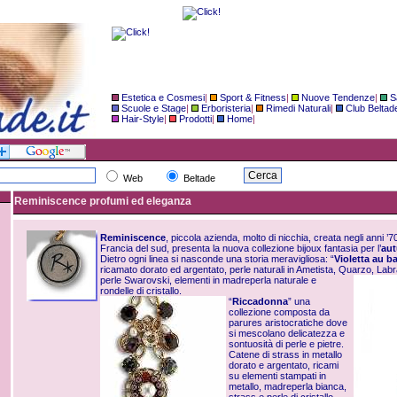
Estetica e Cosmesi
|
Sport & Fitness
|
Nuove Tendenze
|
S
Scuole e Stage
|
Erboristeria
|
Rimedi Naturali
|
Club Beltad
Hair-Style
|
Prodotti
|
Home
|
Web
Beltade
Reminiscence profumi ed eleganza
Reminiscence
, piccola azienda, molto di nicchia, creata negli anni ’
Francia del sud, presenta la nuova collezione bijoux fantasia per l’
aut
Dietro ogni linea si nasconde una storia meravigliosa: “
Violetta au b
ricamato dorato ed argentato, perle naturali in Ametista, Quarzo, Labra
perle Sw
arovski, elementi in madreperla naturale e
rondelle di cristallo.
“
Riccadonna
” una
collezione composta da
parures aristocratiche dove
si mescolano delicatezza e
sontuosità di perle e pietre.
Catene di strass in metallo
dorato e argentato, ricami
su elementi stampati in
metallo, madreperla bianca,