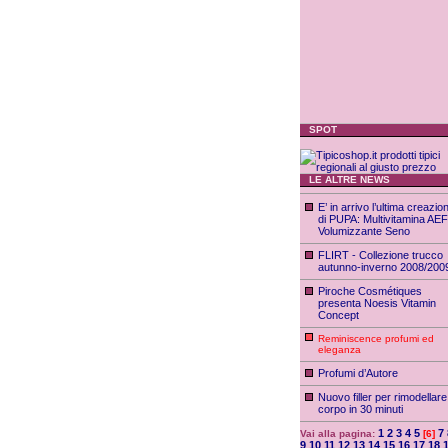
SPOT
LE ALTRE NEWS
E’ in arrivo l’ultima creazio
di PUPA: Multivitamina AEF
Volumizzante Seno
FLIRT - Collezione trucco
autunno-inverno 2008/200
Piroche Cosmétiques
presenta Noesis Vitamin
Concept
Reminiscence profumi ed
eleganza
Profumi d’Autore
Nuovo filler per rimodellare 
corpo in 30 minuti
1
2
3
4
5
7
Vai alla pagina:
[6]
9
10
11
12
13
14
15
16
17
18