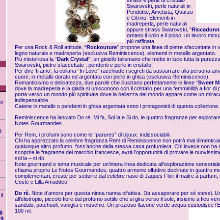
strass e perle di cristallo
Swarovski, perle naturali in
Peridotite, Ametista, Quarzo
e Citrino. Elementi in
madreperla, perle naturali
oppure strass Swarovski, “
Riccadonn
ornano il collo e il polso: un lavoro m
più raffinata.
Per una Rock & Roll attitude, “
Rockouture
” propone una linea di pietre sfaccettate in v
legno naturale e madreperla (esclusiva Reminiscence), elementi in metallo argentato.
Più misteriosa la “
Dark Crystal
”, un gioiello talismano che mette in luce tutta la purezza
Swarovski, pietre sfaccettate , pendenti e perle in cristallo.
Per dire ‘ti amo’, la collana “In Love” racchiude i segreti da sussurrare alla persona a
cuore, in metallo dorato ed argentato con perle in ghisa (esclusiva Reminiscence).
Romanticismo e delicatezza, due parole che illustrano perfettamente le linee “
Sweet M
dove la madreperla e la giada si unisconono con il cristallo per una femminilità a fior di pe
porta verso un mondo più spirituale dove la bellezza del mondo appare come un mirac
indispensabile.
ne
Catene in metallo o pendenti in ghisa argentata sono i protagonisti di questa collezione.
Reminiscence ha lanciato Do ré, Mi fa, Sol la e Si do, le quattro fragranze per esplorare
Notes Gourmandes.
9
Per Rem, i profumi sono come le “parures” di bijoux: indissociabili.
Chi ha apprezzato la celebre fragranza Rem di Reminiscence non potrà mai dimenticar
qualunque altro profumo, foss’anche della stessa casa profumiera. Chi invece non ha
scoprire le fragranze del marchio francesce, avrà l’opportunità di provare le nuovissim
sol la – si do.
Note gourmand e tema musicale per un’intera linea dedicata all’esplorazione sensoriale.
chiama proprio Le Notes Gourmandes, quattro armonie olfattive declinate in quattro me
complementari, create per sedurre dal celebre naso di Jaques Flori il maitre à parfum,
Coste e Lilla Amaddeo.
Do rè.
Note d’amore per questa ninna nanna olfattiva. Da assaporare per sé stessi..Un
il
all’eliotropio, piccolo fiore dal profumo sottile che si gira verso il sole, insieme a fico v
sandalo, patchouli, vaniglia e muschio. Un prezioso flacone verde acqua custodisce l
100 ml.
8
19