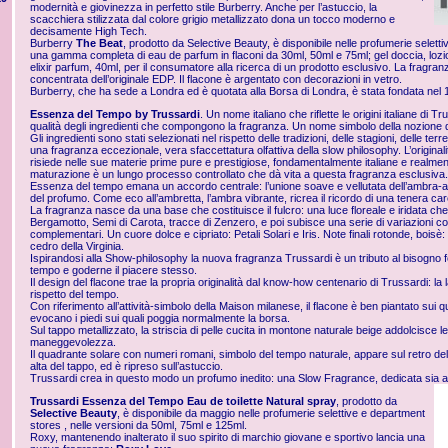
modernità e giovinezza in perfetto stile Burberry. Anche per l’astuccio, la
scacchiera stilizzata dal colore grigio metallizzato dona un tocco moderno e
decisamente High Tech.
Burberry
The Beat
, prodotto da Selective Beauty, è disponibile nelle profumerie selett
una gamma completa di eau de parfum in flaconi da 30ml, 50ml e 75ml; gel doccia, lozio
elixir parfum, 40ml, per il consumatore alla ricerca di un prodotto esclusivo. La fragranz
concentrata dell’originale EDP. Il flacone è argentato con decorazioni in vetro.
Burberry, che ha sede a Londra ed è quotata alla Borsa di Londra, è stata fondata nel 
Essenza del Tempo by Trussardi
. Un nome italiano che riflette le origini italiane di T
qualità degli ingredienti che compongono la fragranza. Un nome simbolo della nozione
Gli ingredienti sono stati selezionati nel rispetto delle tradizioni, delle stagioni, delle t
una fragranza eccezionale, vera sfaccettatura olfattiva della slow philosophy. L’origina
risiede nelle sue materie prime pure e prestigiose, fondamentalmente italiane e realmen
maturazione è un lungo processo controllato che dà vita a questa fragranza esclusiva.
Essenza del tempo emana un accordo centrale: l’unione soave e vellutata dell’ambra-a
del profumo. Come eco all’ambretta, l’ambra vibrante, ricrea il ricordo di una tenera car
La fragranza nasce da una base che costituisce il fulcro: una luce floreale e iridata ch
Bergamotto, Semi di Carota, tracce di Zenzero, e poi subisce una serie di variazioni con
complementari. Un cuore dolce e cipriato: Petali Solari e Iris. Note finali rotonde, boisè
cedro della Virginia.
Ispirandosi alla Show-philosophy la nuova fragranza Trussardi è un tributo al bisogno f
tempo e goderne il piacere stesso.
Il design del flacone trae la propria originalità dal know-how centenario di Trussardi: la l
rispetto del tempo.
Con riferimento all’attività-simbolo della Maison milanese, il flacone è ben piantato sui qua
evocano i piedi sui quali poggia normalmente la borsa.
Sul tappo metallizzato, la striscia di pelle cucita in montone naturale beige addolcisce le l
maneggevolezza.
Il quadrante solare con numeri romani, simbolo del tempo naturale, appare sul retro dell’
alta del tappo, ed è ripreso sull’astuccio.
Trussardi crea in questo modo un profumo inedito: una Slow Fragrance, dedicata sia ag
Trussardi Essenza del Tempo Eau de toilette Natural spray
, prodotto da
Selective Beauty
, è disponibile da maggio nelle profumerie selettive e department
stores , nelle versioni da 50ml, 75ml e 125ml.
Roxy, mantenendo inalterato il suo spirito di marchio giovane e sportivo lancia una