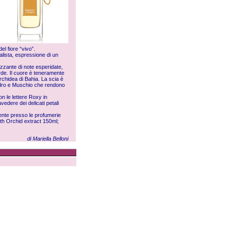
l fiore “vivo”.
alista, espressione di un
izzante di note esperidate,
rde. Il cuore è teneramente
Orchidea di Bahia. La scia è
Cedro e Muschio che rendono
on le lettere Roxy in
vedere dei delicati petali
ente presso le profumerie
ith Orchid extract 150ml;
di Mariella Belloni