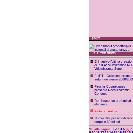
SPOT
LE ALTRE NEWS
E’ in arrivo l’ultima creazio
di PUPA: Multivitamina AEF
Volumizzante Seno
FLIRT - Collezione trucco
autunno-inverno 2008/200
Piroche Cosmétiques
presenta Noesis Vitamin
Concept
Reminiscence profumi ed
eleganza
Profumi d’Autore
Nuovo filler per rimodellare 
corpo in 30 minuti
1
2
3
4
5
7
Vai alla pagina:
[6]
9
10
11
12
13
14
15
16
17
18