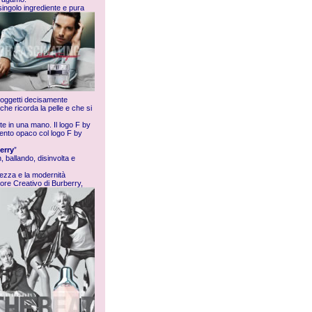
ingolo ingrediente e pura
 oggetti decisamente
che ricorda la pelle e che si
te in una mano. Il logo F by
ento opaco col logo F by
erry
”
, ballando, disinvolta e
inezza e la modernità
ore Creativo di Burberry,