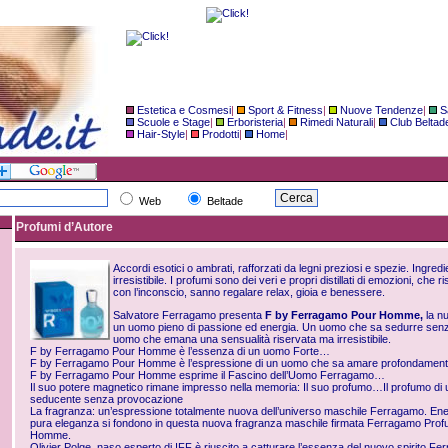
Estetica e Cosmesi
|
Sport & Fitness
|
Nuove Tendenze
|
S
Scuole e Stage
|
Erboristeria
|
Rimedi Naturali
|
Club Beltad
Hair-Style
|
Prodotti
|
Home
|
Web
Beltade
Profumi d’Autore
Accordi esotici o ambrati, rafforzati da legni preziosi e spezie. Ingredien
irresistibile. I profumi sono dei veri e propri distillati di emozioni, che r
con l’inconscio, sanno regalare relax, gioia e benessere.
Salvatore Ferragamo presenta
F by Ferragamo Pour Homme,
la n
un uomo pieno di passione ed energia. Un uomo che sa sedurre senza 
uomo che emana una sensualità riservata ma irresistibile.
F by Ferragamo Pour Homme è l’essenza di un uomo Forte…
F by Ferragamo Pour Homme è l’espressione di un uomo che sa amare profondame
F by Ferragamo Pour Homme esprime il Fascino dell’Uomo Ferragamo…
Il suo potere magnetico rimane impresso nella memoria: Il suo profumo…Il profumo di
seducente senza provocazione
La fragranza: un’espressione totalmente nuova dell’universo maschile Ferragamo. Ene
pura eleganza si fondono in questa nuova fragranza maschile firmata Ferragamo Pro
Homme.
Olivier Polge, naso esperto di IFF è riuscito a catturare l’essenza del nuovo spirito Fe