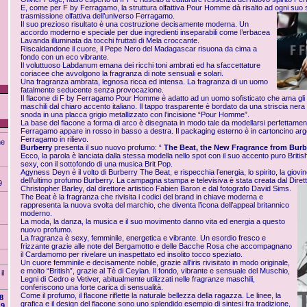
E, come per F by Ferragamo, la struttura olfattiva Pour Homme dà risalto ad ogni suo s
trasmissione olfattiva dell’universo Ferragamo.
Il suo prezioso risultato è una costruzione decisamente moderna. Un
accordo moderno e speciale per due ingredienti inseparabili come l’erbacea
Lavanda illuminata da tocchi fruttati di Mela croccante.
Riscaldandone il cuore, il Pepe Nero del Madagascar risuona da cima a
fondo con un eco vibrante.
Il voluttuoso Labdanum emana dei ricchi toni ambrati ed ha sfaccettature
coriacee che avvolgono la fragranza di note sensuali e solari.
Una fragranza ambrata, legnosa ricca ed intensa. La fragranza di un uomo
fatalmente seducente senza provocazione.
Il flacone di F by Ferragamo Pour Homme è adatto ad un uomo sofisticato che ama gli
maschili dal chiaro accento italiano. Il tappo trasparente è bordato da una striscia nera 
snoda in una placca grigio metallizzato con l’incisione “Pour Homme”.
La base del flacone a forma di arco è disegnata in modo tale da modellarsi perfettamen
Ferragamo appare in rosso in basso a destra. Il packaging esterno è in cartoncino arg
Ferragamo in rilievo.
ne
Burberry
presenta il suo nuovo profumo: “
The Beat, the New Fragrance from Burb
Ecco, la parola è lanciata dalla stessa modella nello spot con il suo accento puro British
sexy, con il sottofondo di una musica Brit Pop.
Agyness Deyn è il volto di Burberry The Beat, e rispecchia l’energia, lo spirito, la giov
dell’ultimo profumo Burberry. La campagna stampa e televisiva è stata creata dal Dirett
9
Christopher Barley, dal direttore artistico Fabien Baron e dal fotografo David Sims.
The Beat è la fragranza che rivisita i codici del brand in chiave moderna e
rappresenta la nuova svolta del marchio, che diventa l’icona dell’appeal britannico
moderno.
La moda, la danza, la musica e il suo movimento danno vita ed energia a questo
nuovo profumo.
La fragranza è sexy, femminile, energetica e vibrante. Un esordio fresco e
frizzante grazie alle note del Bergamotto e delle Bacche Rosa che accompagnano
il Cardamomo per rivelare un inaspettato ed insolito tocco speziato.
Un cuore femminile e decisamente nobile, grazie all’iris rivisitato in modo originale,
e molto “British”, grazie al Tè di Ceylan. Il fondo, vibrante e sensuale del Muschio,
il
Legni di Cedro e Vetiver, abitualmente utilizzati nelle fragranze maschili,
conferiscono una forte carica di sensualità.
Come il profumo, il flacone riflette la naturale bellezza della ragazza. Le linee, la
8
grafica e il design del flacone sono uno splendido esempio di sintesi fra tradizione,
19