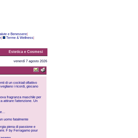
alute e Benessere
|
e
|
Terme & Wellness
|
Estetica e Cosmesi
venerdì 7 agosto 2026
ti di un cocktail olfattivo
isvegliano i ricordi, giocano
uova fragranza maschile per
attirare l’attenzione. Un
nte…
 un uomo fatalmente
rgia piena di passione e
fumi. F by Ferragamo pour
rragamo.