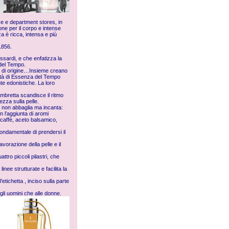
ive e department stores, in
ne per il corpo e intense
a è ricca, intensa e più
1856.
russardi, e che enfatizza la
 del Tempo.
erre di origine…Insieme creano
lità di Essenza del Tempo
te edonistiche. La loro
mbretta scandisce il ritmo
ezza sulla pelle.
e non abbaglia ma incanta:
 l’aggiunta di aromi
: caffè, aceto balsamico,
ondamentale di prendersi il
avorazione della pelle e il
ttro piccoli pilastri, che
inee strutturate e facilita la
etichetta , inciso sulla parte
li uomini che alle donne.