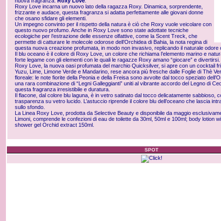
nuova fragranza:
Roxy Love
.
Roxy Love incarna un nuovo lato della ragazza Roxy. Dinamica, sorprendente,
frizzante e audace, questa fragranza si adatta perfettamente alle giovani donne
che osano sfidare gli elementi.
Un impegno convinto per il rispetto della natura è ciò che Roxy vuole veicolare con
questo nuovo profumo. Anche in Roxy Love sono state adottate tecniche
ecologiche per l’estrazione delle essenze olfattive, come la Scent Treck, che
permette di catturare le molecole odorose dell’Orchidea di Bahia, la nota regina di
questa nuova creazione profumata, in modo non invasivo, replicando il naturale odore de
Il blu oceano è il colore di Roxy Love, un colore che richiama l’elemento marino e natur
forte legame con gli elementi con le quali le ragazze Roxy amano “giocare” e divertirsi.
Roxy Love, la nuova oasi profumata del marchio Quicksilver, si apre con un cocktail fr
Yuzu, Lime, Limone Verde e Mandarino, rese ancora più fresche dalle Foglie di Thè Ve
floreale: le note fiorite della Peonia e della Freisa sono avvolte dal tocco speziato dell’
una rara combinazione di “Legni Galleggianti” uniti al vibrante accordo del Legno di 
questa fragranza irresistibile e duratura.
Il flacone, dal colore blu laguna, è in vetro satinato dal tocco delicatamente sabbioso, c
trasparenza su vetro lucido. L’astuccio riprende il colore blu dell’oceano che lascia intra
sullo sfondo.
La Linea Roxy Love, prodotta da Selective Beauty e disponibile da maggio esclusivam
Limoni, comprende le confezioni di eau de toilette da 30ml, 50ml e 100ml; body lotion w
shower gel Orchid extract 150ml.
SPOT