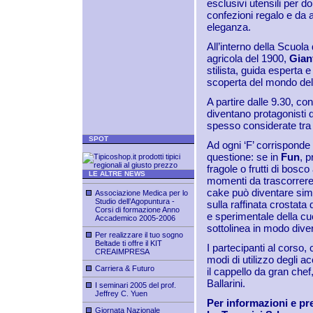
esclusivi utensili per d
confezioni regalo e da a
eleganza.
All’interno della Scuola
agricola del 1900,
Gian
stilista, guida esperta 
scoperta del mondo dell
A partire dalle 9.30, co
diventano protagonisti 
spesso considerate tra 
SPOT
Ad ogni ‘F’ corrisponde 
questione: se in
Fun
, p
fragole o frutti di bosc
LE ALTRE NEWS
momenti da trascorrere 
cake può diventare sim
Associazione Medica per lo
Studio dell’Agopuntura -
sulla raffinata crostata
Corsi di formazione Anno
e sperimentale della cu
Accademico 2005-2006
sottolinea in modo dive
Per realizzare il tuo sogno
Beltade ti offre il KIT
I partecipanti al corso, 
CREAIMPRESA
modi di utilizzo degli 
Carriera & Futuro
il cappello da gran chef,
Ballarini.
I seminari 2005 del prof.
Jeffrey C. Yuen
Per informazioni e pr
Giornata Nazionale