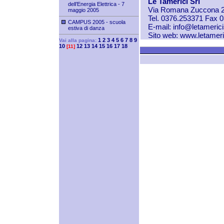
Le Tamerici Srl
dell’Energia Elettrica - 7
Via Romana Zuccona 2
maggio 2005
Tel. 0376.253371 Fax 
CAMPUS 2005 - scuola
E-mail:
info@letameric
estiva di danza
Sito web:
www.letameri
1
2
3
4
5
6
7
8
9
Vai alla pagina:
10
12
13
14
15
16
17
18
[11]