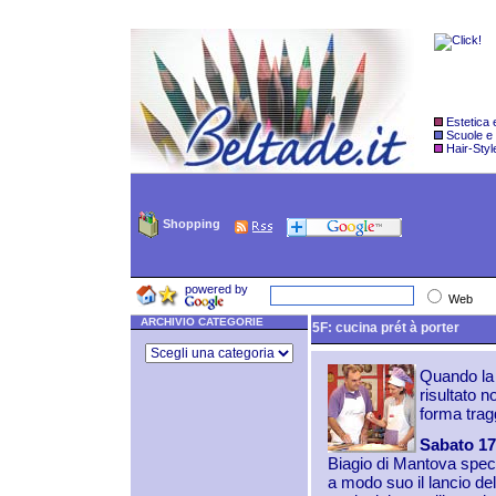
Estetica
Scuole e
Hair-Styl
Shopping
powered by
Web
ARCHIVIO CATEGORIE
5F: cucina prét à porter
Quando la c
risultato n
forma tragg
Sabato 1
Biagio di Mantova speci
a modo suo il lancio de