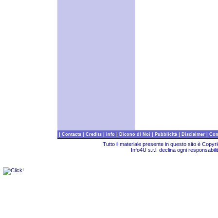
|
|
|
|
|
|
|
Contacts
Credits
Info
Dicono di Noi
Pubblicità
Disclaimer
Com
Tutto il materiale presente in questo sito è Copy
Info4U s.r.l. declina ogni responsabili