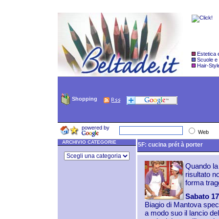
Estetica
Scuole e
Hair-Styl
Shopping
powered by
Web
ARCHIVIO CATEGORIE
5F: cucina prét à porter
Quando la c
risultato n
forma tragg
Sabato 1
Biagio di Mantova speci
a modo suo il lancio de