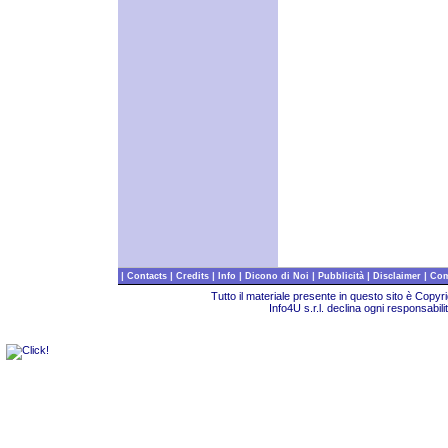
|
|
|
|
|
|
|
Contacts
Credits
Info
Dicono di Noi
Pubblicità
Disclaimer
Com
Tutto il materiale presente in questo sito è Copy
Info4U s.r.l. declina ogni responsabili