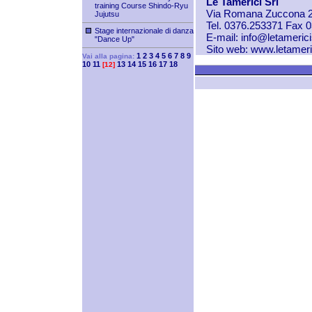
Le Tamerici Srl
training Course Shindo-Ryu
Via Romana Zuccona 2
Jujutsu
Tel. 0376.253371 Fax 
Stage internazionale di danza
E-mail:
info@letameric
"Dance Up"
Sito web:
www.letameri
1
2
3
4
5
6
7
8
9
Vai alla pagina:
10
11
13
14
15
16
17
18
[12]