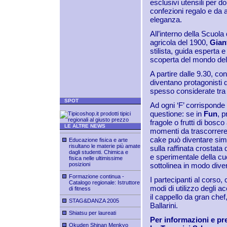
esclusivi utensili per d
confezioni regalo e da a
eleganza.
All’interno della Scuola
agricola del 1900,
Gian
stilista, guida esperta 
scoperta del mondo dell
A partire dalle 9.30, co
diventano protagonisti 
spesso considerate tra 
SPOT
Ad ogni ‘F’ corrisponde 
questione: se in
Fun
, p
fragole o frutti di bosc
LE ALTRE NEWS
momenti da trascorrere 
cake può diventare sim
Educazione fisica e arte
risultano le materie più amate
sulla raffinata crostata
dagli studenti. Chimica e
e sperimentale della cu
fisica nelle ultimissime
posizioni
sottolinea in modo dive
Formazione continua -
I partecipanti al corso, 
Catalogo regionale: Istruttore
modi di utilizzo degli 
di fitness
il cappello da gran chef,
STAG&DANZA 2005
Ballarini.
Shiatsu per laureati
Per informazioni e pr
Okuden Shinan Menkyo