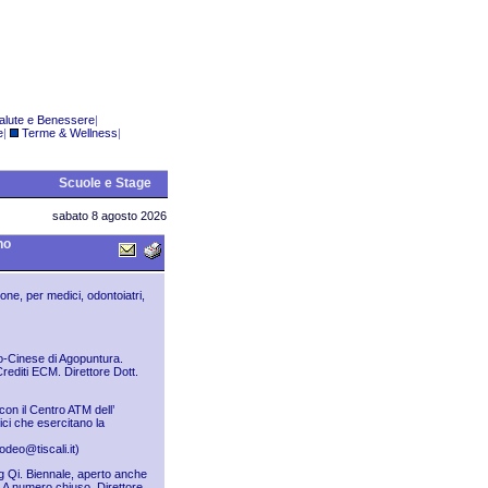
alute e Benessere
|
e
|
Terme & Wellness
|
Scuole e Stage
sabato 8 agosto 2026
no
one, per medici, odontoiatri,
lo-Cinese di Agopuntura.
Crediti ECM. Direttore Dott.
con il Centro ATM dell’
ici che esercitano la
odeo@tiscali.it
)
g Qi. Biennale, aperto anche
e, A numero chiuso. Direttore