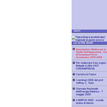
SPOT
LE ALTRE NEWS
Associazione Medica per lo
Studio dell’Agopuntura - Cor
di formazione Anno
Accademico 2005-2006
Per realizzare il tuo sogno
Beltade ti offre il KIT
CREAIMPRESA
Carriera & Futuro
I seminari 2005 del prof.
Jeffrey C. Yuen
Giornata Nazionale
dell’Energia Elettrica - 7
maggio 2005
CAMPUS 2005 - scuola
estiva di danza