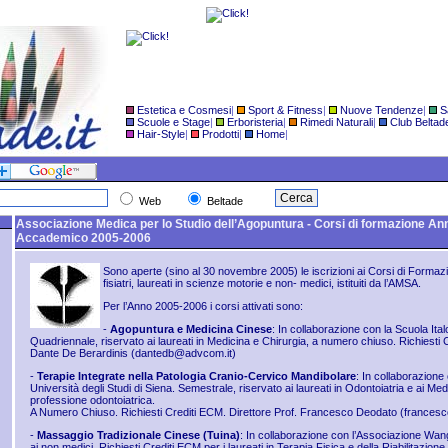
Estetica e Cosmesi
|
Sport & Fitness
|
Nuove Tendenze
|
S
Scuole e Stage
|
Erboristeria
|
Rimedi Naturali
|
Club Beltad
Hair-Style
|
Prodotti
|
Home
|
Web
Beltade
Associazione Medica per lo Studio dell’Agopuntura - Corsi di formazione An
Accademico 2005-2006
Sono aperte (sino al 30 novembre 2005) le iscrizioni ai Corsi di Formazi
fisiatri, laureati in scienze motorie e non- medici, istituiti da l’AMSA.
Per l’Anno 2005-2006 i corsi attivati sono:
-
Agopuntura e Medicina Cinese
: In collaborazione con la Scuola Ita
Quadriennale, riservato ai laureati in Medicina e Chirurgia, a numero chiuso. Richiesti 
Dante De Berardinis
(dantedb@advcom.it
)
-
Terapie Integrate nella Patologia Cranio-Cervico Mandibolare
: In collaborazione 
Università degli Studi di Siena. Semestrale, riservato ai laureati in Odontoiatria e ai Med
professione odontoiatrica.
A Numero Chiuso. Richiesti Crediti ECM. Direttore Prof. Francesco Deodato
(francesc
-
Massaggio Tradizionale Cinese (Tuina)
: In collaborazione con l’Associazione Wan
ai non medici. Richiesti Crediti ECM per i laureati in Terapia Fisica e della Riabilitazion