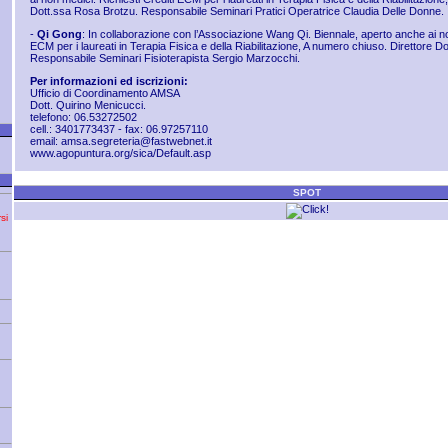
Dott.ssa Rosa Brotzu. Responsabile Seminari Pratici Operatrice Claudia Delle Donne.
-
Qi Gong
: In collaborazione con l’Associazione Wang Qi. Biennale, aperto anche ai no
ECM per i laureati in Terapia Fisica e della Riabilitazione, A numero chiuso. Direttore 
Responsabile Seminari Fisioterapista Sergio Marzocchi.
Per informazioni ed iscrizioni:
Ufficio di Coordinamento AMSA
Dott. Quirino Menicucci.
telefono: 06.53272502
cell.: 3401773437 - fax: 06.97257110
email:
amsa.segreteria@fastwebnet.it
www.agopuntura.org/sica/Default.asp
SPOT
si