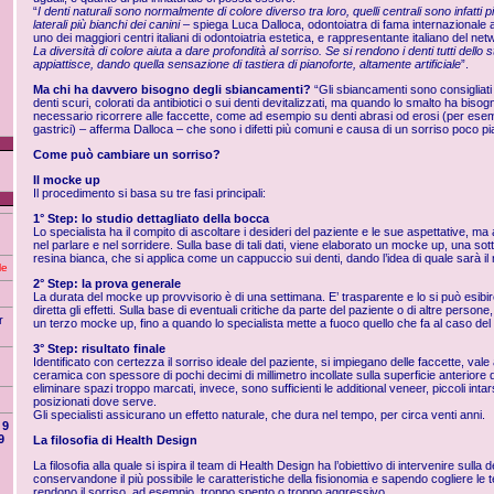
“
I denti naturali sono normalmente di colore diverso tra loro, quelli centrali sono infatti più
laterali più bianchi dei canini
– spiega Luca Dalloca, odontoiatra di fama internazionale 
uno dei maggiori centri italiani di odontoiatria estetica, e rappresentante italiano del n
La diversità di colore aiuta a dare profondità al sorriso. Se si rendono i denti tutti dello s
appiattisce, dando quella sensazione di tastiera di pianoforte, altamente artificiale
”.
Ma chi ha davvero bisogno degli sbiancamenti?
“Gli sbiancamenti sono consigliati 
denti scuri, colorati da antibiotici o sui denti devitalizzati, ma quando lo smalto ha bisog
necessario ricorrere alle faccette, come ad esempio su denti abrasi od erosi (per esem
gastrici) – afferma Dalloca – che sono i difetti più comuni e causa di un sorriso poco pi
Come può cambiare un sorriso?
Il mocke up
Il procedimento si basa su tre fasi principali:
1° Step: lo studio dettagliato della bocca
Lo specialista ha il compito di ascoltare i desideri del paziente e le sue aspettative, m
nel parlare e nel sorridere. Sulla base di tali dati, viene elaborato un mocke up, una sot
resina bianca, che si applica come un cappuccio sui denti, dando l’idea di quale sarà il ri
le
2° Step: la prova generale
La durata del mocke up provvisorio è di una settimana. E’ trasparente e lo si può esibir
diretta gli effetti. Sulla base di eventuali critiche da parte del paziente o di altre perso
r
un terzo mocke up, fino a quando lo specialista mette a fuoco quello che fa al caso del
3° Step: risultato finale
Identificato con certezza il sorriso ideale del paziente, si impiegano delle faccette, vale
ceramica con spessore di pochi decimi di millimetro incollate sulla superficie anteriore 
eliminare spazi troppo marcati, invece, sono sufficienti le additional veneer, piccoli in
posizionati dove serve.
Gli specialisti assicurano un effetto naturale, che dura nel tempo, per circa venti anni.
9
9
La filosofia di Health Design
La filosofia alla quale si ispira il team di Health Design ha l’obiettivo di intervenire sulla
conservandone il più possibile le caratteristiche della fisionomia e sapendo cogliere le 
rendono il sorriso, ad esempio, troppo spento o troppo aggressivo.