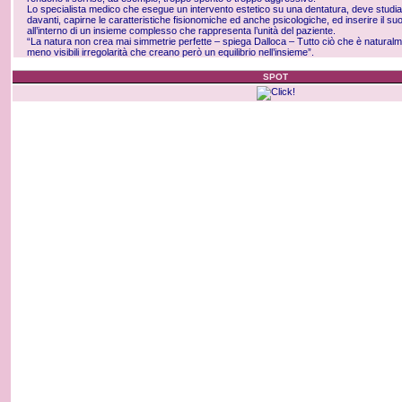
Lo specialista medico che esegue un intervento estetico su una dentatura, deve studia
davanti, capirne le caratteristiche fisionomiche ed anche psicologiche, ed inserire il su
all’interno di un insieme complesso che rappresenta l’unità del paziente.
“La natura non crea mai simmetrie perfette – spiega Dalloca – Tutto ciò che è naturalm
meno visibili irregolarità che creano però un equilibrio nell’insieme”.
SPOT