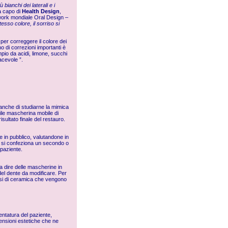
 bianchi dei laterali e i
a capo di
Health Design
,
etwork mondiale Oral Design –
tesso colore, il sorriso si
per correggere il colore dei
no di correzioni importanti è
pio da acidi, limone, succhi
acevole ”.
a anche di studiarne la mimica
tile mascherina mobile di
sultato finale del restauro.
e in pubblico, valutandone in
ne, si confeziona un secondo o
 paziente.
 a dire delle mascherine in
del dente da modificare. Per
tarsi di ceramica che vengono
 dentatura del paziente,
tensioni estetiche che ne