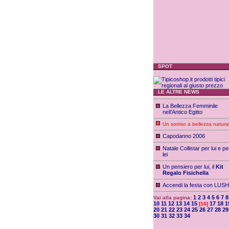
SPOT
LE ALTRE NEWS
La Bellezza Femminile
nell’Antico Egitto
Un sorriso a bellezza natura
Capodanno 2006
Natale Collistar per lui e pe
lei
Un pensiero per lui, il
Kit
Regalo Fisichella
Accendi la festa con LUSH
1
2
3
4
5
6
7
8
Vai alla pagina:
10
11
12
13
14
15
17
18
1
[16]
20
21
22
23
24
25
26
27
28
29
30
31
32
33
34