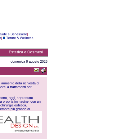
alute e Benessere
|
e
|
Terme & Wellness
|
Estetica e Cosmesi
domenica 9 agosto 2026
e aumento della richiesta di
porsi a trattamenti per
sono, oggi, soprattutto
lla propria immagine, con un
chirurgia estetica.
 sempre più grande di