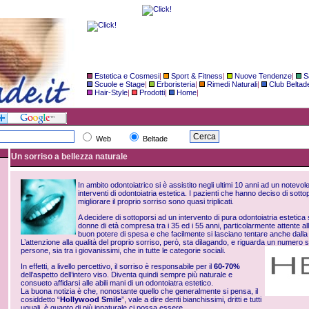
Estetica e Cosmesi
|
Sport & Fitness
|
Nuove Tendenze
|
S
Scuole e Stage
|
Erboristeria
|
Rimedi Naturali
|
Club Beltad
Hair-Style
|
Prodotti
|
Home
|
Web
Beltade
Un sorriso a bellezza naturale
In ambito odontoiatrico si è assistito negli ultimi 10 anni ad un notevol
interventi di odontoiatria estetica. I pazienti che hanno deciso di sotto
migliorare il proprio sorriso sono quasi triplicati.
A decidere di sottoporsi ad un intervento di pura odontoiatria estetica 
donne di età compresa tra i 35 ed i 55 anni, particolarmente attente a
buon potere di spesa e che facilmente si lasciano tentare anche dalla 
L’attenzione alla qualità del proprio sorriso, però, sta dilagando, e riguarda un numero
persone, sia tra i giov
anissimi, che in tutte le categorie sociali.
In effetti, a livello percettivo, il sorriso è responsabile per il
60-70%
dell’aspetto dell’intero viso. Diventa quindi sempre più naturale e
consueto affidarsi alle abili mani di un odontoiatra estetico.
La buona notizia è che, nonostante quello che generalmente si pensa, il
cosiddetto “
Hollywood Smile
”, vale a dire denti bianchissimi, dritti e tutti
uguali, è quanto di più innaturale ci possa essere.