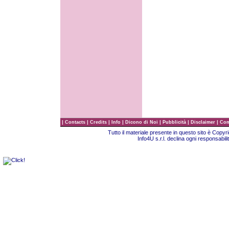
|
|
|
|
|
|
|
Contacts
Credits
Info
Dicono di Noi
Pubblicità
Disclaimer
Com
Tutto il materiale presente in questo sito è Copy
Info4U s.r.l. declina ogni responsabili