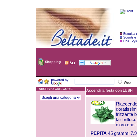
Estetica
Scuole e
Hair-Styl
Shopping
powered by
Web
ARCHIVIO CATEGORIE
Accendi la festa con LUSH
Riaccendet
doratissimi
frizzante b
far brilluc
d’oro che i
PEPITA
45 grammi 7.9