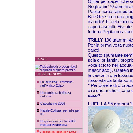
Glitter per capelli che s
Negli anni ’70 uomini e d
Pepita ricrea l’atmosfer
Bee Gees con una pioggi
inaudito! Tiratela fuor
capelli asciutti. Fissate
fortuna Pepita dura tanto
TRILLY
100 grammi 4.
Per la prima volta nuot
carati.
Questo spumante sembr
SPOT
scia di brillantini, prop
volta sciolto nell’acqu
maschiacci). Usatelo in
LE ALTRE NEWS
la vasca in una lussuos
nascosta da tanta schiu
La Bellezza Femminile
* Per dovere di cronaca
nell’Antico Egitto
dire che anche il cane
Un sorriso a bellezza
caso?
naturale
LUCILLA
95 grammi 3.
Capodanno 2006
Natale Collistar per lui e per
lei
Un pensiero per lui, il
Kit
Regalo Fisichella
Accendi la festa con LUSH