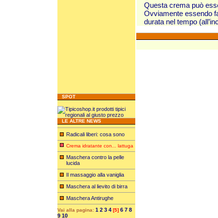
Questa crema può esser
Ovviamente essendo fat
durata nel tempo (all’in
SPOT
LE ALTRE NEWS
Radicali liberi: cosa sono
Crema idratante con... lattuga
Maschera contro la pelle
lucida
Il massaggio alla vaniglia
Maschera al lievito di birra
Maschera Antirughe
1
2
3
4
6
7
8
Vai alla pagina:
[5]
9
10