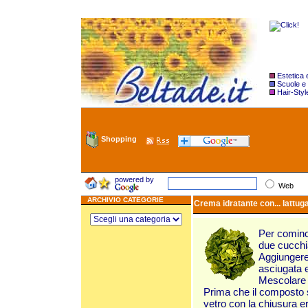
Estetica
Scuole e
Hair-Styl
Shopping
powered by
Web
ARCHIVIO CATEGORIE
Crema idratante con... lattug
Per cominc
due cucchia
Aggiungere 
asciugata e
Mescolare p
Prima che il composto s
vetro con la chiusura e