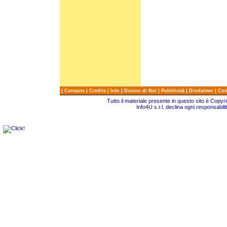
|
|
|
|
|
|
|
Contacts
Credits
Info
Dicono di Noi
Pubblicità
Disclaimer
Com
Tutto il materiale presente in questo sito è Copy
Info4U s.r.l. declina ogni responsabili