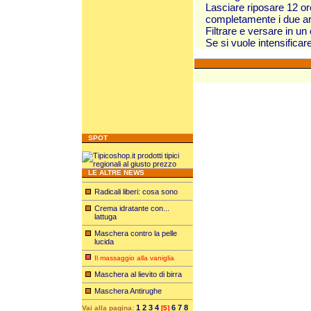
Lasciare riposare 12 or
completamente i due a
Filtrare e versare in un
Se si vuole intensificar
SPOT
LE ALTRE NEWS
Radicali liberi: cosa sono
Crema idratante con...
lattuga
Maschera contro la pelle
lucida
Il massaggio alla vaniglia
Maschera al lievito di birra
Maschera Antirughe
1
2
3
4
6
7
8
Vai alla pagina:
[5]