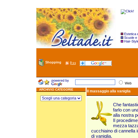
Estetica
Scuole e
Hair-Styl
Shopping
powered by
Web
ARCHIVIO CATEGORIE
Il massaggio alla vaniglia
Che fantasti
farlo con una
alla nostra 
Il procedim
mezza tazza 
cucchiaino di cannella i
di vaniglia.