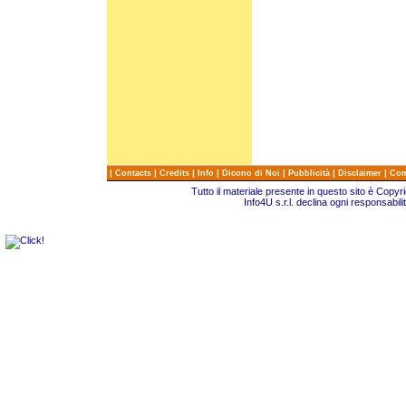
|
|
|
|
|
|
|
Contacts
Credits
Info
Dicono di Noi
Pubblicità
Disclaimer
Com
Tutto il materiale presente in questo sito è Copy
Info4U s.r.l. declina ogni responsabili