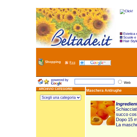
Estetica
Scuole e
Hair-Styl
Shopping
powered by
Web
ARCHIVIO CATEGORIE
Maschera Antirughe
Ingredien
Schiacciate
succo così
Dopo 15 mi
La mascher