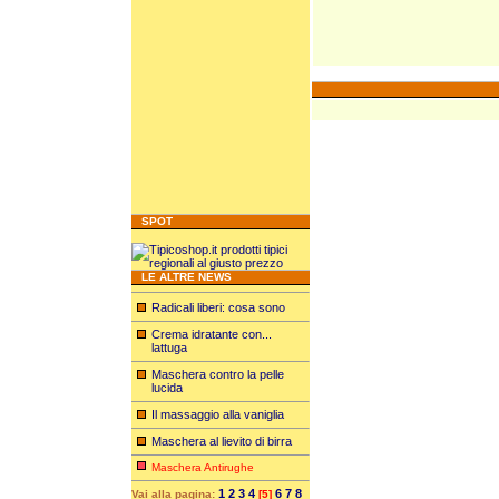
SPOT
LE ALTRE NEWS
Radicali liberi: cosa sono
Crema idratante con...
lattuga
Maschera contro la pelle
lucida
Il massaggio alla vaniglia
Maschera al lievito di birra
Maschera Antirughe
1
2
3
4
6
7
8
Vai alla pagina:
[5]