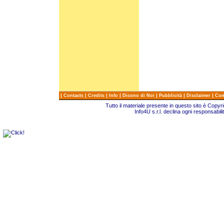
|
|
|
|
|
|
|
Contacts
Credits
Info
Dicono di Noi
Pubblicità
Disclaimer
Com
Tutto il materiale presente in questo sito è Copy
Info4U s.r.l. declina ogni responsabili