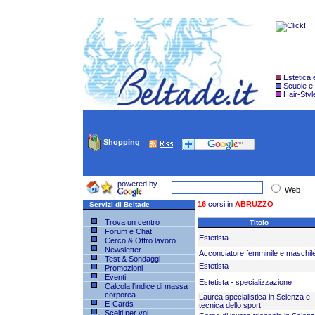
Estetica
Scuole e
Hair-Styl
Shopping
powered by
Web
16
corsi in
ABRUZZO
Servizi di Beltade
Trova un centro
Titolo
Forum e Chat
Estetista
Cerco & Offro lavoro
Newsletter
Acconciatore femminile e maschil
Test & Sondaggi
Estetista
Promozioni
Eventi
Estetista - specializzazione
Calcola l'indice di massa
corporea
Laurea specialistica in Scienza e
E-Cards
tecnica dello sport
Scelti per voi