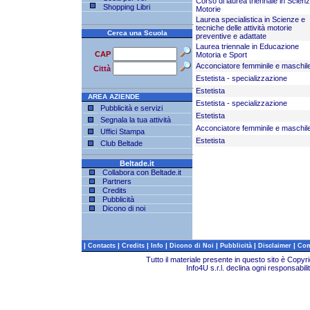
Corso di laurea triennale in Scien
Shopping Libri
Motorie
Laurea specialistica in Scienze e
tecniche delle attività motorie
Cerca una Scuola
preventive e adattate
Laurea triennale in Educazione
CAP
Motoria e Sport
Acconciatore femminile e maschil
Città
Estetista - specializzazione
Estetista
AREA AZIENDE
Estetista - specializzazione
Pubblicità e servizi
Estetista
Segnala la tua attività
Acconciatore femminile e maschil
Uffici Stampa
Estetista
Club Beltade
Beltade.it
Collabora con Beltade.it
Partners
Credits
Pubblicità
Dicono di noi
|
|
|
|
|
|
|
Contacts
Credits
Info
Dicono di Noi
Pubblicità
Disclaimer
Com
Tutto il materiale presente in questo sito è Copy
Info4U s.r.l. declina ogni responsabili