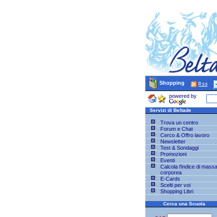
Shopping
powered by
Servizi di Beltade
Trova un centro
Forum e Chat
Cerco & Offro lavoro
Newsletter
Test & Sondaggi
Promozioni
Eventi
Calcola l'indice di mass
corporea
E-Cards
Scelti per voi
Shopping Libri
Cerca una Scuola