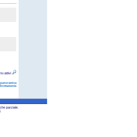
rsi attivi
 panoramica
direttamente
che parziale.
.