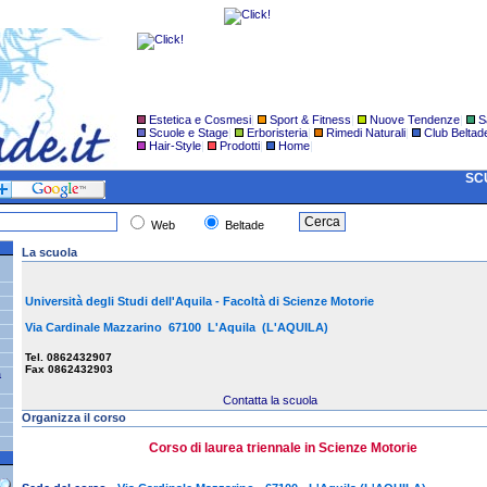
Estetica e Cosmesi
|
Sport & Fitness
|
Nuove Tendenze
|
S
Scuole e Stage
|
Erboristeria
|
Rimedi Naturali
|
Club Beltad
Hair-Style
|
Prodotti
|
Home
|
SCU
Web
Beltade
La scuola
Università degli Studi dell'Aquila - Facoltà di Scienze Motorie
Via Cardinale Mazzarino 67100 L'Aquila (L'AQUILA)
Tel. 0862432907
Fax 0862432903
a
Contatta la scuola
Organizza il corso
Corso di laurea triennale in Scienze Motorie