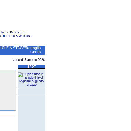
alute e Benessere
|
e
|
Terme & Wellness
|
OLE & STAGE/Dettaglio
Corso
venerdì 7 agosto 2026
SPOT