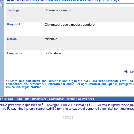
Sede del corso
- Via Cardinale Mazzarino - 67100 - L'Aquila (L'AQUILA) -
Tipologia
Diploma di laurea
Requisiti
Diploma di scuola media superiore
Durata
triennale
Frequenza
obbligatoria
Altri co
*
Ricordiamo agli utenti che Beltade.it non organizza corsi, ma semplicemente offre una
della formazione presente sul territorio nazionale. Per ogni informazione, quindi, rivolgersi 
alla scuola organizzatrice.
|
|
|
|
|
no di Noi
Pubblicità
Disclaimer
Comunicati Stampa
Newsletter
teriale presente in questo sito è Copyright 2000-2007
Info4U s.r.l.
.
È vietata la riproduzione an
Info4U s.r.l. declina ogni responsabilità per inesattezze dei contenuti e per dati non aggiornati
437178