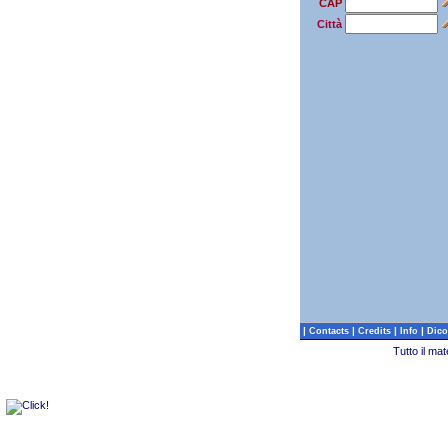
CAP
Città
|
|
|
|
Contacts
Credits
Info
Dico
Tutto il ma