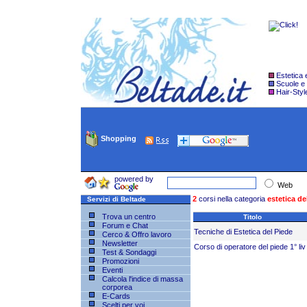
Estetica
Scuole e
Hair-Styl
Shopping
powered by
Web
2
corsi nella categoria
estetica de
Servizi di Beltade
Trova un centro
Titolo
Forum e Chat
Tecniche di Estetica del Piede
Cerco & Offro lavoro
Newsletter
Corso di operatore del piede 1° liv
Test & Sondaggi
Promozioni
Eventi
Calcola l'indice di massa
corporea
E-Cards
Scelti per voi