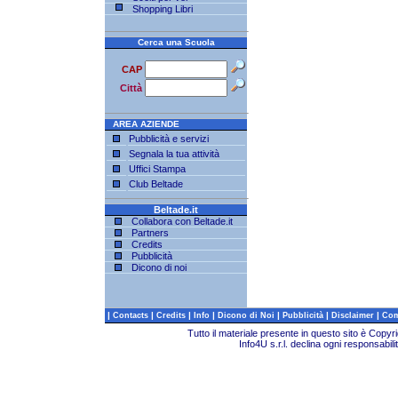
Shopping Libri
Cerca una Scuola
CAP
Città
AREA AZIENDE
Pubblicità e servizi
Segnala la tua attività
Uffici Stampa
Club Beltade
Beltade.it
Collabora con Beltade.it
Partners
Credits
Pubblicità
Dicono di noi
|
|
|
|
|
|
|
Contacts
Credits
Info
Dicono di Noi
Pubblicità
Disclaimer
Com
Tutto il materiale presente in questo sito è Copy
Info4U s.r.l. declina ogni responsabili