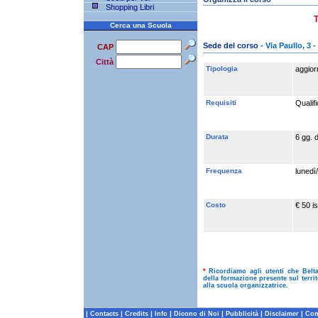
Shopping Libri
T
Cerca una Scuola
Sede del corso
- Via Paullo, 3 
CAP
Città
Tipologia
aggio
Requisiti
Qualifi
Durata
6 gg. d
Frequenza
lunedì
Costo
€ 50 is
*
Ricordiamo agli utenti che Belt
della formazione presente sul terri
alla scuola organizzatrice.
|
|
|
|
|
|
|
Contacts
Credits
Info
Dicono di Noi
Pubblicità
Disclaimer
Com