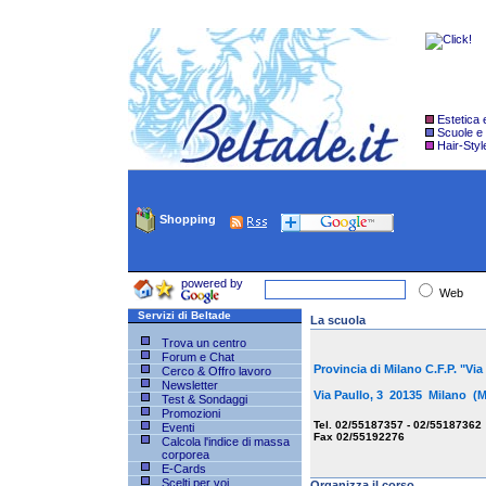
Estetica
Scuole e
Hair-Styl
Shopping
powered by
Web
Servizi di Beltade
La scuola
Trova un centro
Forum e Chat
Provincia di Milano C.F.P. "Via
Cerco & Offro lavoro
Newsletter
Via Paullo, 3 20135 Milano (
Test & Sondaggi
Promozioni
Tel. 02/55187357 - 02/55187362
Eventi
Fax 02/55192276
Calcola l'indice di massa
corporea
E-Cards
Scelti per voi
Organizza il corso