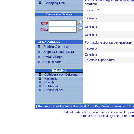
Formazione integrativa teorica pe
Shopping Libri
estetiste
Estetica 2
Cerca una Scuola
Estetista
CAP
Estetista
Città
Estetista
AREA AZIENDE
Formazione teorica per estetiste
Pubblicità e servizi
Estetista
Segnala la tua attività
Estetista
Uffici Stampa
Estetista Dipendente
Club Beltade
Beltade.it
Collabora con Beltade.it
Partners
Credits
Pubblicità
Dicono di noi
|
|
|
|
|
|
|
Contacts
Credits
Info
Dicono di Noi
Pubblicità
Disclaimer
Com
Tutto il materiale presente in questo sito è Copy
Info4U s.r.l. declina ogni responsabili