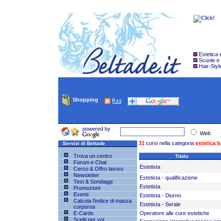
Estetica
Scuole e
Hair-Styl
Shopping
powered by
Web
31
corsi nella categoria
estetica 
Servizi di Beltade
Trova un centro
Titolo
Forum e Chat
Estetista
Cerco & Offro lavoro
Newsletter
Estetista - qualificazione
Test & Sondaggi
Estetista
Promozioni
Eventi
Estetista - Diurno
Calcola l'indice di massa
Estetista - Serale
corporea
E-Cards
Operatore alle cure estetiche
Scelti per voi