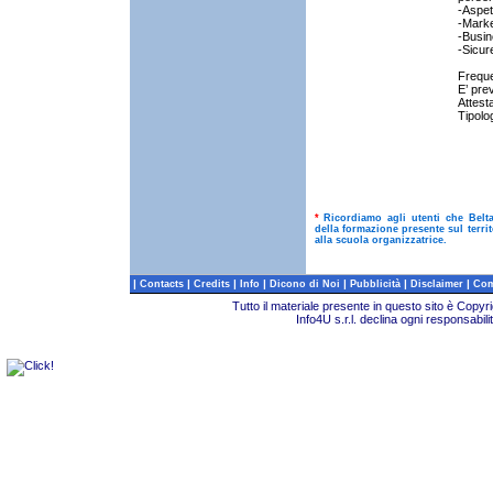
-Aspett
-Marke
-Busin
-Sicur
Freque
E’ pre
Attest
Tipolo
*
Ricordiamo agli utenti che Belt
della formazione presente sul terri
alla scuola organizzatrice.
|
|
|
|
|
|
|
Contacts
Credits
Info
Dicono di Noi
Pubblicità
Disclaimer
Com
Tutto il materiale presente in questo sito è Copy
Info4U s.r.l. declina ogni responsabili