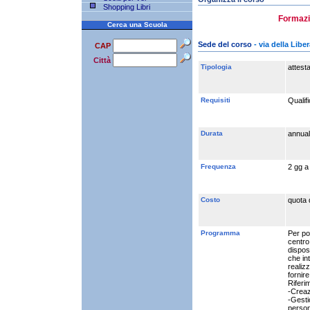
Shopping Libri
Formazio
Cerca una Scuola
Sede del corso
- via della Lib
CAP
Città
Tipologia
attest
Requisiti
Qualifi
Durata
annual
Frequenza
2 gg a
Costo
quota 
Programma
Per po
centro
disposi
che in
realiz
fornir
Riferim
-Creaz
-Gestio
person