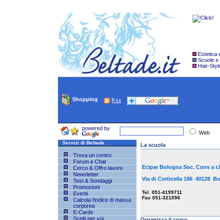
Estetica
Scuole e
Hair-Styl
Shopping
powered by
Web
Servizi di Beltade
La scuola
Trova un centro
Forum e Chat
Ecipar Bologna Soc. Cons a r.l
Cerco & Offro lavoro
Newsletter
Via di Corticella 186 40128
Test & Sondaggi
Promozioni
Tel. 051-4199711
Eventi
Fax 051-321096
Calcola l'indice di massa
corporea
E-Cards
Scelti per voi
Organizza il corso