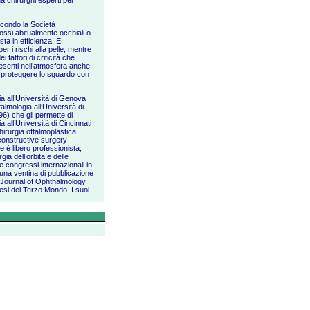
da chirurghi esperti per
econdo la Società
dossi abitualmente occhiali o
ta in efficienza. E,
 i rischi alla pelle, mentre
fattori di criticità che
esenti nell’atmosfera anche
e proteggere lo sguardo con
a all’Università di Genova
lmologia all’Università di
96) che gli permette di
a all’Università di Cincinnati
chirurgia oftalmoplastica
constructive surgery
 è libero professionista,
ia dell’orbita e delle
e congressi internazionali in
vo una ventina di pubblicazione
a Journal of Ophthalmology.
esi del Terzo Mondo. I suoi