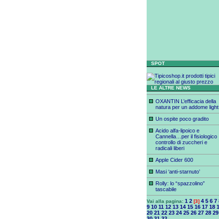
SPOT
LE ALTRE NEWS
OXANTIN L’efficacia della
natura per un addome light
Un ospite poco gradito
Acido alfa-lipoico e
Cannella…per il fisiologico
controllo di zuccheri e
radicali liberi
Apple Cider 600
Masi ‘anti-starnuto’
Rolly: lo “spazzolino”
tascabile
1
2
4
5
6
7
Vai alla pagina:
[3]
9
10
11
12
13
14
15
16
17
18
20
21
22
23
24
25
26
27
28
29
30
31
32