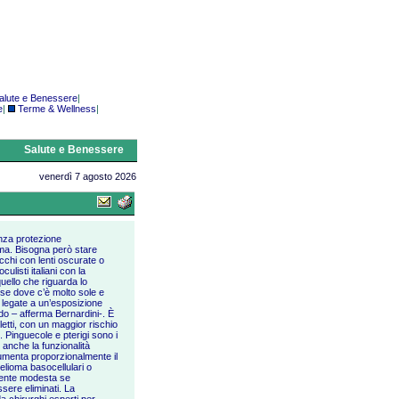
alute e Benessere
|
e
|
Terme & Wellness
|
Salute e Benessere
venerdì 7 agosto 2026
enza protezione
orma. Bisogna però stare
cchi con lenti oscurate o
listi italiani con la
uello che riguarda lo
aese dove c’è molto sole e
legate a un’esposizione
do – afferma Bernardini-. È
letti, con un maggior rischio
. Pinguecole e pterigi sono i
 anche la funzionalità
 aumenta proporzionalmente il
itelioma basocellulari o
amente modesta se
sere eliminati. La