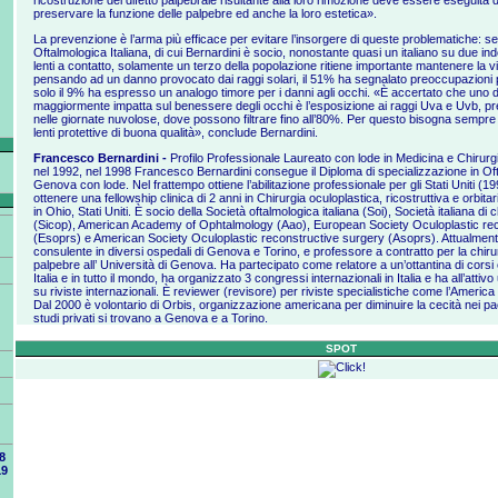
ricostruzione del difetto palpebrale risultante alla loro rimozione deve essere eseguita 
preservare la funzione delle palpebre ed anche la loro estetica».
La prevenzione è l’arma più efficace per evitare l’insorgere di queste problematiche: s
Oftalmologica Italiana, di cui Bernardini è socio, nonostante quasi un italiano su due in
lenti a contatto, solamente un terzo della popolazione ritiene importante mantenere la vis
pensando ad un danno provocato dai raggi solari, il 51% ha segnalato preoccupazioni per
solo il 9% ha espresso un analogo timore per i danni agli occhi. «È accertato che uno dei 
maggiormente impatta sul benessere degli occhi è l’esposizione ai raggi Uva e Uvb, pr
nelle giornate nuvolose, dove possono filtrare fino all’80%. Per questo bisogna sempr
lenti protettive di buona qualità», conclude Bernardini.
Francesco Bernardini -
Profilo Professionale Laureato con lode in Medicina e Chirurgi
nel 1992, nel 1998 Francesco Bernardini consegue il Diploma di specializzazione in Ofta
Genova con lode. Nel frattempo ottiene l’abilitazione professionale per gli Stati Uniti (19
ottenere una fellowship clinica di 2 anni in Chirurgia oculoplastica, ricostruttiva e orbitari
in Ohio, Stati Uniti. È socio della Società oftalmologica italiana (Soi), Società italiana di 
(Sicop), American Academy of Ophtalmology (Aao), European Society Oculoplastic re
(Esoprs) e American Society Oculoplastic reconstructive surgery (Asoprs). Attualmente
consulente in diversi ospedali di Genova e Torino, e professore a contratto per la chirurg
palpebre all’ Università di Genova. Ha partecipato come relatore a un’ottantina di corsi 
Italia e in tutto il mondo, ha organizzato 3 congressi internazionali in Italia e ha all’atti
su riviste internazionali. È reviewer (revisore) per riviste specialistiche come l’Americ
Dal 2000 è volontario di Orbis, organizzazione americana per diminuire la cecità nei pa
studi privati si trovano a Genova e a Torino.
SPOT
8
19