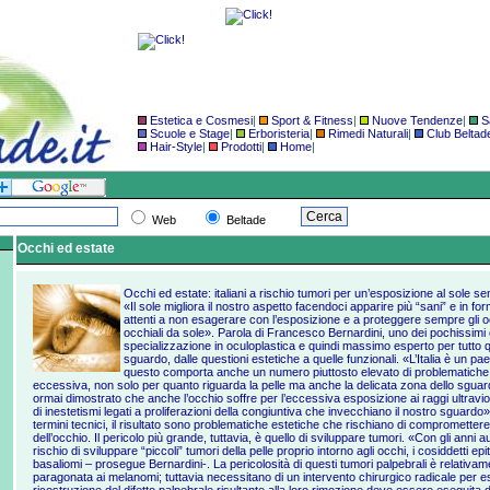
Estetica e Cosmesi
|
Sport & Fitness
|
Nuove Tendenze
|
S
Scuole e Stage
|
Erboristeria
|
Rimedi Naturali
|
Club Beltad
Hair-Style
|
Prodotti
|
Home
|
Web
Beltade
Occhi ed estate
Occhi ed estate: italiani a rischio tumori per un’esposizione al sole s
«Il sole migliora il nostro aspetto facendoci apparire più “sani” e in f
attenti a non esagerare con l’esposizione e a proteggere sempre gli o
occhiali da sole». Parola di Francesco Bernardini, uno dei pochissimi ocu
specializzazione in oculoplastica e quindi massimo esperto per tutto q
sguardo, dalle questioni estetiche a quelle funzionali. «L’Italia è un p
questo comporta anche un numero piuttosto elevato di problematiche 
eccessiva, non solo per quanto riguarda la pelle ma anche la delicata zona dello sguar
ormai dimostrato che anche l’occhio soffre per l’eccessiva esposizione ai raggi ultravio
di inestetismi legati a proliferazioni della congiuntiva che invecchiano il nostro sguardo»
termini tecnici, il risultato sono problematiche estetiche che rischiano di compromettere
dell’occhio. Il pericolo più grande, tuttavia, è quello di sviluppare tumori. «Con gli anni
rischio di sviluppare “piccoli” tumori della pelle proprio intorno agli occhi, i cosiddetti ep
basaliomi – prosegue Bernardini-. La pericolosità di questi tumori palpebrali è relativ
paragonata ai melanomi; tuttavia necessitano di un intervento chirurgico radicale per es