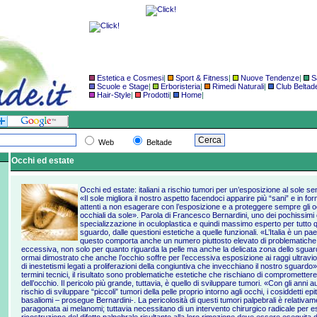
Estetica e Cosmesi
|
Sport & Fitness
|
Nuove Tendenze
|
S
Scuole e Stage
|
Erboristeria
|
Rimedi Naturali
|
Club Beltad
Hair-Style
|
Prodotti
|
Home
|
Web
Beltade
Occhi ed estate
Occhi ed estate: italiani a rischio tumori per un’esposizione al sole s
«Il sole migliora il nostro aspetto facendoci apparire più “sani” e in f
attenti a non esagerare con l’esposizione e a proteggere sempre gli o
occhiali da sole». Parola di Francesco Bernardini, uno dei pochissimi ocu
specializzazione in oculoplastica e quindi massimo esperto per tutto q
sguardo, dalle questioni estetiche a quelle funzionali. «L’Italia è un p
questo comporta anche un numero piuttosto elevato di problematiche 
eccessiva, non solo per quanto riguarda la pelle ma anche la delicata zona dello sguar
ormai dimostrato che anche l’occhio soffre per l’eccessiva esposizione ai raggi ultravio
di inestetismi legati a proliferazioni della congiuntiva che invecchiano il nostro sguardo»
termini tecnici, il risultato sono problematiche estetiche che rischiano di compromettere
dell’occhio. Il pericolo più grande, tuttavia, è quello di sviluppare tumori. «Con gli anni
rischio di sviluppare “piccoli” tumori della pelle proprio intorno agli occhi, i cosiddetti ep
basaliomi – prosegue Bernardini-. La pericolosità di questi tumori palpebrali è relativ
paragonata ai melanomi; tuttavia necessitano di un intervento chirurgico radicale per es