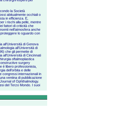
da chirurghi esperti per
econdo la Società
dossi abitualmente occhiali o
ta in efficienza. E,
 i rischi alla pelle, mentre
fattori di criticità che
esenti nell’atmosfera anche
e proteggere lo sguardo con
a all’Università di Genova
lmologia all’Università di
96) che gli permette di
a all’Università di Cincinnati
chirurgia oftalmoplastica
constructive surgery
 è libero professionista,
ia dell’orbita e delle
e congressi internazionali in
vo una ventina di pubblicazione
a Journal of Ophthalmology.
esi del Terzo Mondo. I suoi