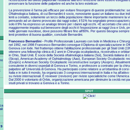
ricostruzione del difetto palpebrale risultante alla loro rimozione deve essere eseguita 
preservare la funzione delle palpebre ed anche la loro estetica».
La prevenzione è l’arma più efficace per evitare l’insorgere di queste problematiche: s
Oftalmologica Italiana, di cui Bernardini è socio, nonostante quasi un italiano su due in
lenti a contatto, solamente un terzo della popolazione ritiene importante mantenere la vis
pensando ad un danno provocato dai raggi solari, il 51% ha segnalato preoccupazioni per
solo il 9% ha espresso un analogo timore per i danni agli occhi. «È accertato che uno dei 
maggiormente impatta sul benessere degli occhi è l’esposizione ai raggi Uva e Uvb, pr
nelle giornate nuvolose, dove possono filtrare fino all’80%. Per questo bisogna sempr
lenti protettive di buona qualità», conclude Bernardini.
Francesco Bernardini -
Profilo Professionale Laureato con lode in Medicina e Chirurgi
nel 1992, nel 1998 Francesco Bernardini consegue il Diploma di specializzazione in Ofta
Genova con lode. Nel frattempo ottiene l’abilitazione professionale per gli Stati Uniti (19
ottenere una fellowship clinica di 2 anni in Chirurgia oculoplastica, ricostruttiva e orbitari
in Ohio, Stati Uniti. È socio della Società oftalmologica italiana (Soi), Società italiana di 
(Sicop), American Academy of Ophtalmology (Aao), European Society Oculoplastic re
re
(Esoprs) e American Society Oculoplastic reconstructive surgery (Asoprs). Attualmente
consulente in diversi ospedali di Genova e Torino, e professore a contratto per la chirurg
palpebre all’ Università di Genova. Ha partecipato come relatore a un’ottantina di corsi 
:
Italia e in tutto il mondo, ha organizzato 3 congressi internazionali in Italia e ha all’atti
su riviste internazionali. È reviewer (revisore) per riviste specialistiche come l’Americ
Dal 2000 è volontario di Orbis, organizzazione americana per diminuire la cecità nei pa
studi privati si trovano a Genova e a Torino.
SPOT
ica
ali
9