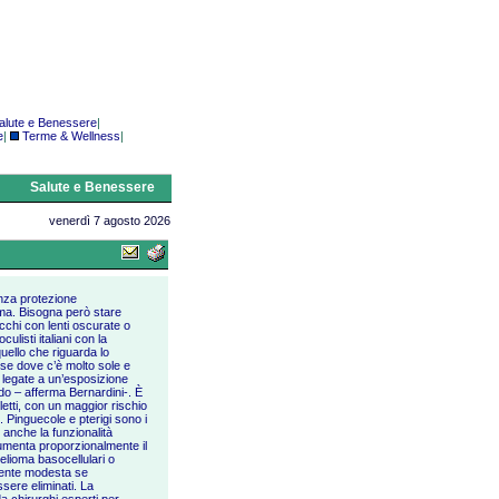
alute e Benessere
|
e
|
Terme & Wellness
|
Salute e Benessere
venerdì 7 agosto 2026
enza protezione
orma. Bisogna però stare
cchi con lenti oscurate o
listi italiani con la
uello che riguarda lo
aese dove c’è molto sole e
legate a un’esposizione
do – afferma Bernardini-. È
letti, con un maggior rischio
. Pinguecole e pterigi sono i
 anche la funzionalità
 aumenta proporzionalmente il
itelioma basocellulari o
amente modesta se
sere eliminati. La