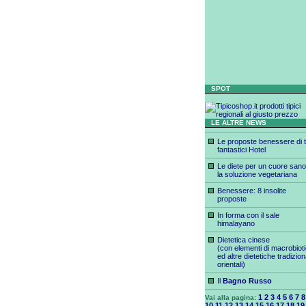
SPOT
LE ALTRE NEWS
Le proposte benessere di t
fantastici Hotel
Le diete per un cuore sano
la soluzione vegetariana
Benessere: 8 insolite
proposte
In forma con il sale
himalayano
Dietetica cinese
(con elementi di macrobiot
ed altre dietetiche tradizion
orientali)
Il
Bagno Russo
1
2
3
4
5
6
7
8
Vai alla pagina:
10
11
12
13
14
15
16
17
18
19