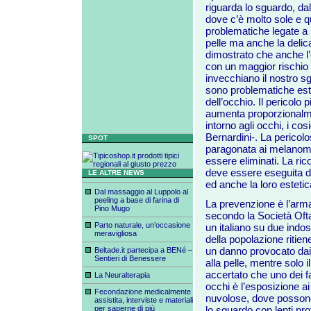
riguarda lo sguardo, dal
dove c’è molto sole e 
problematiche legate a 
pelle ma anche la delic
dimostrato che anche l’o
con un maggior rischio d
invecchiano il nostro sgu
sono problematiche est
dell’occhio. Il pericolo 
aumenta proporzionalment
intorno agli occhi, i co
Bernardini-. La pericol
SPOT
paragonata ai melanomi;
essere eliminati. La ric
deve essere eseguita da
LE ALTRE NEWS
ed anche la loro estetic
Dal massaggio al Luppolo al
peeling a base di farina di
La prevenzione è l’arma
Pino Mugo
secondo la Società Ofta
Parto naturale, un’occasione
un italiano su due indos
meravigliosa
della popolazione ritie
un danno provocato dai 
Beltade.it partecipa a BENé –
Sentieri di Benessere
alla pelle, mentre solo 
accertato che uno dei f
La Neuralterapia
occhi è l’esposizione a
Fecondazione medicalmente
nuvolose, dove possono
assistita, interviste e materiali
per saperne di più
lo sguardo con lenti pro