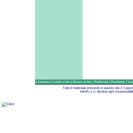
|
|
|
|
|
|
|
Contacts
Credits
Info
Dicono di Noi
Pubblicità
Disclaimer
Com
Tutto il materiale presente in questo sito è Copy
Info4U s.r.l. declina ogni responsabili