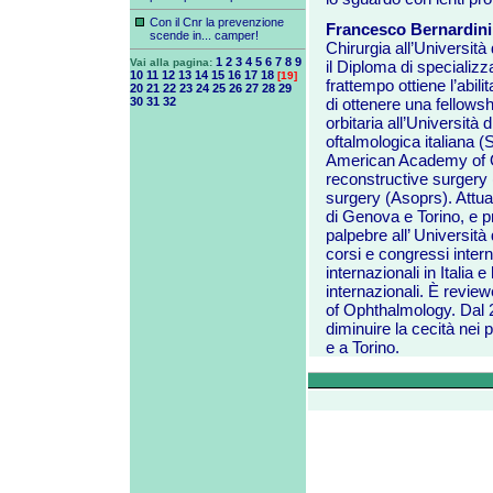
Con il Cnr la prevenzione
Francesco Bernardini
scende in... camper!
Chirurgia all’Universi
1
2
3
4
5
6
7
8
9
Vai alla pagina:
il Diploma di specializ
10
11
12
13
14
15
16
17
18
[19]
frattempo ottiene l’abili
20
21
22
23
24
25
26
27
28
29
30
31
32
di ottenere una fellowshi
orbitaria all’Università 
oftalmologica italiana (S
American Academy of O
reconstructive surgery
surgery (Asoprs). Attua
di Genova e Torino, e pr
palpebre all’ Università
corsi e congressi intern
internazionali in Italia 
internazionali. È review
of Ophthalmology. Dal 
diminuire la cecità nei 
e a Torino.