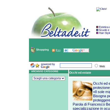
Estetica
Scuole e
Hair-Styl
Shopping
powered by
Web
ARCHIVIO CATEGORIE
Occhi ed estate
Occhi ed e
protezione
«Il sole mi
Bisogna pe
proteggere
Parola di Francesco Bern
specializzazione in ocu