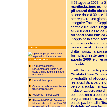
Il 29 agosto 2009, la 
manifestazione non co
gli amanti della bicicle
ottiene dalle 8.00 alle
per regalare una giornat
inseguire Fausto Coppi 
scatto e il sudore.
Dagl
ai 2760 del Passo dello
tornanti sono l’unica
viaggio nella storia se
senza macchine e moto. 
ruote e pedali,
l’Avvent
SPOT
d’alta montagna, passa
formula di sette giorni
agosto 2009
, è un’esp
LE ALTRE NEWS
in realtà.
Le professioni non
regolamentate, ruolo dello
L’offerta completa prev
stato e delle regioni. Il caso
“
Scalata Cima Coppi –
del “fitness”
bikeshuttle all’ alloggio 
L’arte della capoeira
festa ciclisti, a partir
persona adulta in mez
Avventure alla Indiana Jones
tra monti e torrenti
incluso. La versione di 
per soggiorno a person
Welcome Fitness 2005
programma incluso, co
Risultati dei World Games of
partecipazione alla “
Sc
Martial arts svolti dal 15 al 18
marzo sull’isola di Cipro
Stelviobike
” con festa d