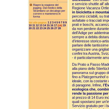
e servizio shuttle all’ a
Riapre la stagione del
Regione Vacanza Ortle
jogging. Dal medico della
Stramilano un decalogo per
in bicicletta
e mountai
correre e mantenersi in
percorsi ciclabili, su tr
forma
asfaltate o tracciati i
1
2
3
4
5
6
7
8
9
Vai alla pagina:
prati e boschi, accarezz
10
11
12
13
14
15
16
17
19
[18]
da non perdere durante il
20
21
22
23
24
25
26
27
28
dell’Adige per addentrar
sempre a debita distanza
d’interesse storico-artis
parlare delle tantissim
organizzare una grigliat
confini tra Austria, Sviz
- è particolarmente ama
Da Prato a Passo Madricc
alla piano dello Stierlüc
panorama sul gruppo del
fino a Platzgernunhof o
ideale, con la costante
di paragone. Infine,
l’E
ecologica che, combin
rende la passione per 
al prezzo di 14 Euro incl
quali spostarsi per un’in
Servizio gratuito per i b