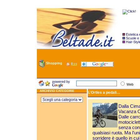
Estetica
Scuole e
Hair-Styl
Shopping
powered by
Web
ARCHIVIO CATEGORIE
L’Ortles a pedali…
Dalla Cima
Vacanza Ort
Dalle carro
motociclett
senza conf
qualsiasi ruota. Ma l’u
sorridere è quello in cui