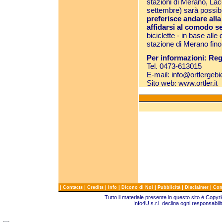
stazioni di Merano, Lac
settembre) sarà possibi
preferisce andare alla
affidarsi al comodo se
biciclette - in base all
stazione di Merano fino
Per informazioni: Re
Tel. 0473-613015
E-mail:
info@ortlergebie
Sito web:
www.ortler.it
|
|
|
|
|
|
|
Contacts
Credits
Info
Dicono di Noi
Pubblicità
Disclaimer
Com
Tutto il materiale presente in questo sito è Copy
Info4U s.r.l. declina ogni responsabili