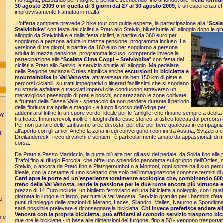
montagna, passando per malghe e pendii e scendendo fino al fondovalle,
nella formula
30 agosto 2009 o in quella di 3 giorni dal 27 al 30 agosto 2009
, è un’esperienza ch
improvvisamente tramutati in realtà.
L’offerta completa prevede 2 bike tour con guide esperte, la partecipazione alla “
Scala
Stelviobike
” con festa dei ciclisti a Prato allo Stelvio, bikeshuttle all’ alloggio dopo le git
alloggio da St
elviobike e dalla festa ciclisti, a partire da 360 euro per
soggiorno a persona adulta in mezza pensione, programma incluso. La
versione di tre giorni, a partire da 160 euro per soggiorno a persona
adulta in mezza pensione, programma incluso, comprende invece la
partecipazione alla “
Scalata Cima Coppi – Stelviobike
” con festa dei
ciclisti a Prato allo Stelvio, e servizio shuttle all’ alloggio. Ma pedalare
nella Regione Vacanza Ortles significa anche
escursioni in bicicletta
e
mountainbike in Val Venosta
, attraversata da ben 150 km di piste e
percorsi ciclabili, su tratti impegnativi o itinerari facilissimi che si snodano
su strade asfaltate o tracciati impervi che conducono attraverso un
meraviglioso paesaggio di prati e boschi, accarezzano le zone coltivate
a frutteto della Bassa Valle - spettacolo da non perdere durante il periodo
della fioritura tra aprile e maggio - e lungo il corso dell’Adige per
addentrarsi infine in un cuore verde, ideale per le famiglie, che rimane sempre a debita
AY
trafficate. Innumerevoli, inoltre, i luoghi d’interesse storico-artistico toccati dai percorsi 
Per non parlare delle tantissime aree di sosta, perfette per bere qualcosa in compagnia
all’aperto con gli amici. Anche la zona in cui convergono i confini tra Austria, Svizzera e 
l
Dreiländereck- ricco di valichi e sentieri - è particolarmente amato da appassionati di m
corsa.
Da Prato a Passo Madriccio, la punta più alta per gli assi del pedale, da Solda fino alla p
Trafoi fino al rifugio Forcola, che offre uno splendido panorama sul gruppo dell’Ortles, d
Stelvio, o ancora da Prato fino a Platzgernunhof o a Montoni, ogni spinta ha il suo perc
ideale, con la costante di uno scenario che solo nell’immaginazione conosce termini di
Card apre le porte ad un’esperienza totalmente ecologica che, combinando 600 
treno della Val Venosta, rende la passione per le due ruote ancora più virtuosa e
prezzo di 14 Euro include, un biglietto ferroviario ed una bicicletta a noleggio, con i qual
giornata in lungo e in largo, per tutta la Val Venosta. Servizio gratuito per i bambini d’età
po
punti di noleggio delle stazioni di Merano, Laces, Silandro, Malles, Naturno e Spondign
sarà possibile prelevare e riconsegnare la bicicletta.
Chi invece preferisce andare all
Venosta con la propria bicicletta, può affidarsi al comodo servizio trasporto bici
n e
due ore le biciclette - in base alle dimensioni del furgone, fino a 50 - vengono trasporta