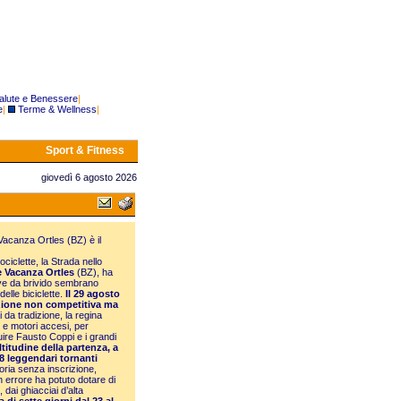
alute e Benessere
|
e
|
Terme & Wellness
|
Sport & Fitness
giovedì 6 agosto 2026
Vacanza Ortles (BZ) è il
ociclette, la Strada nello
 Vacanza Ortles
(BZ), ha
urve da brivido sembrano
elle biciclette.
Il 29 agosto
azione non competitiva ma
a tradizione, la regina
 e motori accesi, per
guire Fausto Coppi e i grandi
ltitudine della partenza, a
48 leggendari tornanti
oria senza inscrizione,
 errore ha potuto dotare di
, dai ghiacciai d’alta