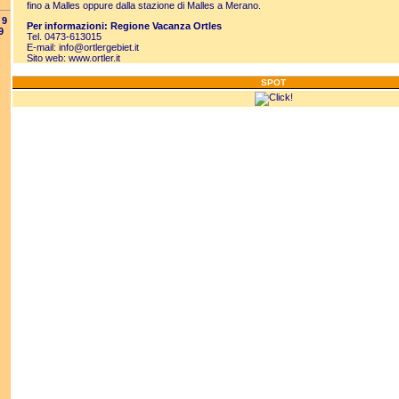
fino a Malles oppure dalla stazione di Malles a Merano.
9
Per informazioni: Regione Vacanza Ortles
9
Tel. 0473-613015
E-mail:
info@ortlergebiet.it
Sito web:
www.ortler.it
SPOT