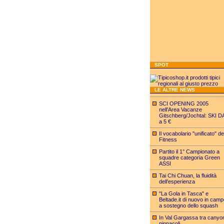
SPOT
LE ALTRE NEWS
SCI OPENING 2005
nell’Area Vacanze
Gitschberg/Jochtal: SKI D
a 5 €
Il vocabolario "unificato" de
Fitness
Partito il 1° Campionato a
squadre categoria Green
ASSI
Tai Chi Chuan, la fluidità
dell’esperienza
"La Gola in Tasca" e
Beltade.it di nuovo in cam
a sostegno dello squash
In Val Gargassa tra canyo
pinnacoli