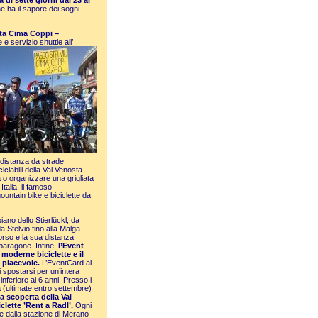
 di sette giorni dal 23 al
e ha il sapore dei sogni
ta Cima Coppi –
e e servizio shuttle all’
 distanza da strade
ciclabili della Val Venosta.
 o organizzare una grigliata
Italia, il famoso
ountain bike e biciclette da
iano dello Stierlückl, da
a Stelvio fino alla Malga
orso e la sua distanza
 paragone. Infine,
l’Event
moderne biciclette e il
 piacevole.
L’EventCard al
i spostarsi per un’intera
 inferiore ai 6 anni. Presso i
a (ultimate entro settembre)
a scoperta della Val
clette ’Rent a Radl’.
Ogni
te dalla stazione di Merano