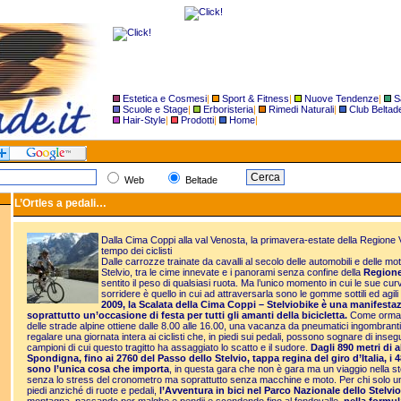
Estetica e Cosmesi
|
Sport & Fitness
|
Nuove Tendenze
|
S
Scuole e Stage
|
Erboristeria
|
Rimedi Naturali
|
Club Beltad
Hair-Style
|
Prodotti
|
Home
|
Web
Beltade
L’Ortles a pedali…
Dalla Cima Coppi alla val Venosta, la primavera-estate della Regione 
tempo dei ciclisti
Dalle carrozze trainate da cavalli al secolo delle automobili e delle mot
Stelvio, tra le cime innevate e i panorami senza confine della
Regione
sentito il peso di qualsiasi ruota. Ma l’unico momento in cui le sue c
sorridere è quello in cui ad attraversarla sono le gomme sottili ed agili d
2009, la Scalata della Cima Coppi – Stelviobike è una manifest
soprattutto un’occasione di festa per tutti gli amanti della bicicletta.
Come ormai d
delle strade alpine ottiene dalle 8.00 alle 16.00, una vacanza da pneumatici ingombranti
regalare una giornata intera ai ciclisti che, in piedi sui pedali, possono sognare di inse
campioni di cui questo tragitto ha assaggiato lo scatto e il sudore.
Dagli 890 metri di a
Spondigna, fino ai 2760 del Passo dello Stelvio, tappa regina del giro d’Italia, i 
sono l’unica cosa che importa
, in questa gara che non è gara ma un viaggio nella st
senza lo stress del cronometro ma soprattutto senza macchine e moto. Per chi solo un
piedi anziché di ruote e pedali,
l’Avventura in bici nel Parco Nazionale dello Stelvio