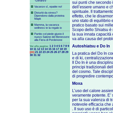
"Gerard’s"
sui punti che secondo i
dell’essere umano e ch
Vacanze sì, epatite no!
spirituale. Il trattament
Disturbi da stress?
effetto, che le disarmo
Dipendono dalla proteina
Mapk
uno stato di equilibrio
pratico basato sui mille
Mamma, la vacanza
wellness te la regalo io
Scopo dello Shiatsu è r
la sua innata capacità
Partito col piede giusto il
nuovo Salone del Benessere
va alla causa del prob
alla Fiera di Pordenone
Autoshiatsu e Do In
1
2
3
4
5
6
7
8
9
Vai alla pagina:
10
11
12
13
14
15
16
17
18
19
21
22
23
24
25
26
27
28
29
[20]
La pratica del Do In co
30
31
32
e di ki, centralizzazion
Il Do In è una disciplin
principi tradizionali d
del cosmo. Tale discipli
di progredire contempo
Moxa
L’uso del calore assiem
veramente potente. E’ 
per la sua valenza di t
notevole efficacia che 
. Il suo uso è di partic