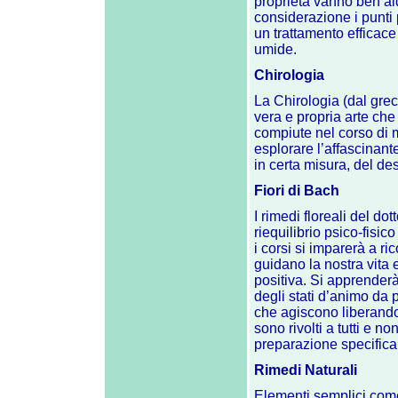
proprietà vanno ben ald
considerazione i punti p
un trattamento efficace
umide.
Chirologia
La Chirologia (dal gre
vera e propria arte che
compiute nel corso di mi
esplorare l’affascinant
in certa misura, del de
Fiori di Bach
I rimedi floreali del 
riequilibrio psico-fisic
i corsi si imparerà a ri
guidano la nostra vita e
positiva. Si apprenderà
degli stati d’animo da 
che agiscono liberando 
sono rivolti a tutti e n
preparazione specifica
Rimedi Naturali
Elementi semplici come 