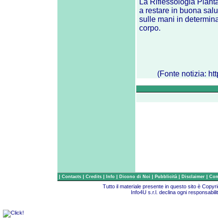
La Riflessologia Plant
a restare in buona salu
sulle mani in determina
corpo.
(Fonte notizia:
ht
|
|
|
|
|
|
|
Contacts
Credits
Info
Dicono di Noi
Pubblicità
Disclaimer
Com
Tutto il materiale presente in questo sito è Copy
Info4U s.r.l. declina ogni responsabili