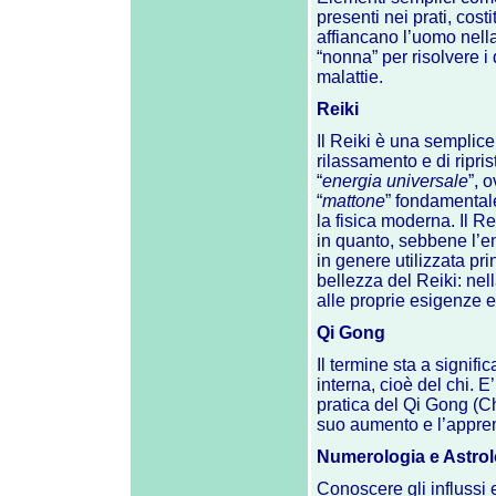
presenti nei prati, cos
affiancano l’uomo nella
“nonna” per risolvere i
malattie.
Reiki
Il Reiki è una semplice 
rilassamento e di ripris
“
energia universale
”, 
“
mattone
” fondamental
la fisica moderna. Il R
in quanto, sebbene l’e
in genere utilizzata pri
bellezza del Reiki: nell
alle proprie esigenze ed
Qi Gong
Il termine sta a signifi
interna, cioè del chi. 
pratica del Qi Gong (Ch
suo aumento e l’appren
Numerologia e Astrol
Conoscere gli influssi