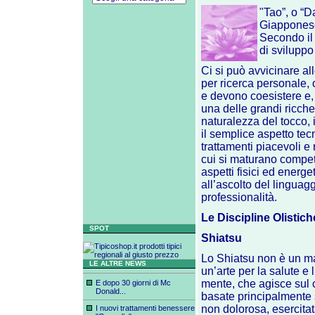
"Tao”, o “D
Giapponese 
Secondo il 
di sviluppo
Ci si può avvicinare all
per ricerca personale, 
e devono coesistere e, 
una delle grandi ricche
naturalezza del tocco, 
il semplice aspetto tec
trattamenti piacevoli e
cui si maturano compete
aspetti fisici ed energe
all’ascolto del linguag
professionalità.
Le Discipline Olistich
SPOT
Shiatsu
Lo Shiatsu non è un m
LE ALTRE NEWS
un’arte per la salute e 
mente, che agisce sul 
E dopo 30 giorni di Mc
Donald...
basate principalmente 
non dolorosa, esercitat
I nuovi trattamenti benessere