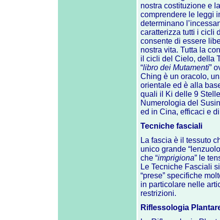
nostra costituzione e l
comprendere le leggi i
determinano l’incessa
caratterizza tutti i cicli
consente di essere libe
nostra vita. Tutta la c
il cicli del Cielo, della
“
libro dei Mutamenti
” o
Ching è un oracolo, una
orientale ed è alla bas
quali il Ki delle 9 Ste
Numerologia del Susino
ed in Cina, efficaci e di 
Tecniche fasciali
La fascia è il tessuto ch
unico grande “lenzuolo 
che “
imprigiona
” le ten
Le Tecniche Fasciali s
“prese” specifiche molt
in particolare nelle arti
restrizioni.
Riflessologia Plantar