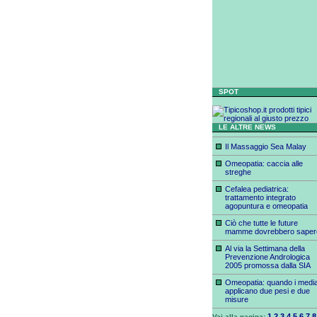
SPOT
LE ALTRE NEWS
Il Massaggio Sea Malay
Omeopatia: caccia alle
streghe
Cefalea pediatrica:
trattamento integrato
agopuntura e omeopatia
Ciò che tutte le future
mamme dovrebbero saper
Al via la Settimana della
Prevenzione Andrologica
2005 promossa dalla SIA
Omeopatia: quando i medi
applicano due pesi e due
misure
1
2
3
4
5
6
7
8
Vai alla pagina: