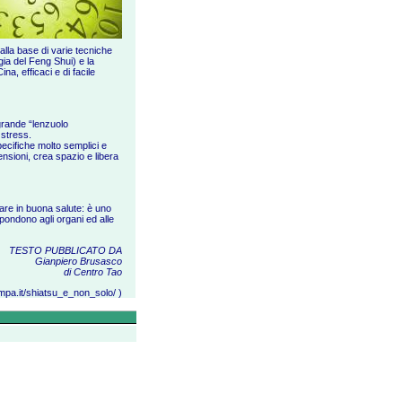
alla base di varie tecniche
gia del Feng Shui) e la
a, efficaci e di facile
 grande “lenzuolo
o stress.
ecifiche molto semplici e
tensioni, crea spazio e libera
are in buona salute: è uno
spondono agli organi ed alle
TESTO PUBBLICATO DA
Gianpiero Brusasco
di
Centro Tao
ampa.it/shiatsu_e_non_solo/
)