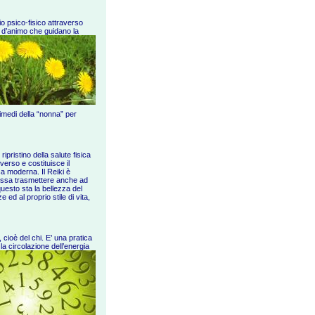
io psico-fisico attraverso
i d’animo c
he guidano la
rimedi della “nonna” per
ipristino della salute fisica
verso e costituisce il
ca moderna. Il Reiki è
possa trasmettere anche ad
questo sta la bellezza del
e ed al proprio stile di vita,
, cioè del chi. E’ una pratica
a circolazione dell’energia