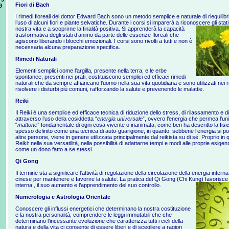
Fiori di Bach
9
I rimedi floreali del dottor Edward Bach sono un metodo semplice e naturale di riequilibr
l’uso di alcuni fiori e piante selvatiche. Durante i corsi si imparerà a riconoscere gli stat
nostra vita e a scoprirne la finalità positiva. Si apprenderà la capacità
trasformativa degli stati d’animo da parte delle essenze floreali che
agiscono liberando i blocchi emozionali. I corsi sono rivolti a tutti e non è
necessaria alcuna preparazione specifica.
Rimedi Naturali
Elementi semplici come l’argilla, presente nella terra, e le erbe
spontanee, presenti nei prati, costituiscono semplici ed efficaci rimedi
naturali che da sempre affiancano l’uomo nella sua vita quotidiana e sono utilizzati nei 
risolvere i disturbi più comuni, rafforzando la salute e prevenendo le malattie.
Reiki
Il Reiki è una semplice ed efficace tecnica di riduzione dello stress, di rilassamento e di r
attraverso l’uso della cosiddetta “
energia universale
”, ovvero l’energia che permea l’uni
“
mattone
” fondamentale di ogni cosa vivente o inanimata, come ben ha descritto la fisi
spesso definito come una tecnica di auto-guarigione, in quanto, sebbene l’energia si 
altre persone, viene in genere utilizzata principalmente dal reikista su di sé. Proprio in 
Reiki: nella sua versatilità, nella possibilità di adattarne tempi e modi alle proprie esigenz
come un dono fatto a se stessi.
Qi Gong
Il termine sta a significare l’attività di regolazione della circolazione della energia interna
cinese per mantenere e favorire la salute. La pratica del Qi Gong (Chi Kung) favorisce l
interna , il suo aumento e l’apprendimento del suo controllo.
Numerologia e Astrologia Orientale
Conoscere gli influssi energetici che determinano la nostra costituzione
e la nostra personalità, comprendere le leggi immutabili che che
determinano l’incessante evoluzione che caratterizza tutti i cicli della
natura e della vita ci consente di essere liberi e di scegliere a ragion