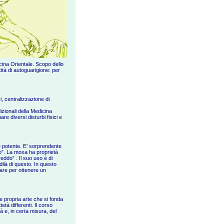
icina Orientale. Scopo dello
ità di autoguarigione: per
i, centralizzazione di
dizionali della Medicina
re diversi disturbi fisici e
e potente. E’ sorprendente
o”. La moxa ha proprietà
eddo” . Il suo uso è di
dilà di questo. In questo
zare per ottenere un
e propria arte che si fonda
tà differenti. Il corso
à e, in certa misura, del