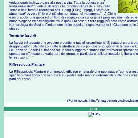
veduta quale indirizzo dare alla nostra vita. Tutta la conoscenza
tradizionale dell’Oriente sulle leggi che regolano il cicli del Cielo, della
Terra e dell’Uomo e racchiusa nell’I Ching (I King, Yijing), il “
libro dei
Mutamenti
” ovvero il “libro di ciò che non muta nel mutamento”. L’I Ching
è un oracolo, una guida ed un libro di saggezza da cui origina il pensiero orientale ed è 
numerologiche ed astrologiche fra le quali il Ki delle 9 Stelle (oggi più noto come Astrolo
Numerologia del Susino Fiorito sono molto popolari, rispettivamente in Giappone ed in Cin
utilizzo.
Tecniche fasciali
La fascia è il tessuto che avvolge e contiene tutti gli organi interni. Si tratta di un unico
drappeggiato” collegato con tutte le strutture del corpo, che “
imprigiona
” le tensioni e l
Le Tecniche Fasciali si basano su un tocco leggero e statico che attraverso “prese” sp
spontanee effettuate su varie parti del corpo, in particolare nelle articolazioni, libera le 
le restrizioni.
Riflessologia Plantare
La Riflessologia Plantare è un metodo efficace e naturale che può aiutare l’uomo a rest
specifico massaggio che si pratica sui piedi e sulle mani in determinati punti, che corri
parti del corpo.
(Fonte notizia:
http://shiatsuenonsolo.blog.last
SPOT