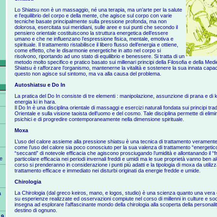
Lo Shiatsu non è un massaggio, né una terapia, ma un’arte per la salute
e l’equilibrio del corpo e della mente, che agisce sul corpo con varie
tecniche basate principalmente sulla pressione profonda, ma non
dolorosa, esercitata sui meridiani, sulle aree e sui punti che secondo il
pensiero orientale costituiscono la struttura energetica dell’essere
umano e che ne influenzano l’espressione fisica, mentale, emotiva e
spirituale. Il trattamento ristabilisce il libero flusso dell’energia e ottiene,
come effetto, che le disarmonie energetiche in atto nel corpo si
risolvono, riportando ad uno stato di equilibrio e benessere. Si tratta di un
metodo molto specifico e pratico basato sui millenari principi della Filosofia e della Med
Shiatsu è rafforzare l’organismo, mantenerne la vitalità e sostenere la sua innata capac
questo non agisce sul sintomo, ma va alla causa del problema.
Autoshiatsu e Do In
La pratica del Do In consiste di tre elementi : manipolazione, assunzione di prana e di k
energia ki in hara.
Il Do In è una disciplina orientale di massaggi e esercizi naturali fondata sui principi tra
Orientale e sulla visione taoista dell’uomo e del cosmo. Tale disciplina permette di elimina
psichici e di progredire contemporaneamente nella dimensione spirituale.
Moxa
L’uso del calore assieme alla pressione shiatsu è una tecnica di trattamento verament
come l’uso del calore sia poco conosciuto per la sua valenza di trattamento “energetic
“seccanti” di notevole efficacia che agiscono prosciugando l’umidità e allontanando il “fr
e
particolare efficacia nei periodi invernali freddi e umidi ma le sue proprietà vanno ben al
corso si prenderanno in considerazione i punti più adatti e la tipologia di moxa da utiliz
trattamento efficace e immediato nei disturbi originati da energie fredde e umide.
Chirologia
La Chirologia (dal greco keiros, mano, e logos, studio) è una scienza quanto una vera 
a
su esperienze realizzate ed osservazioni compiute nel corso di millenni in culture e socie
insegna ad esplorare l’affascinante mondo della chirologia alla scoperta della personalit
destino di ognuno.
9