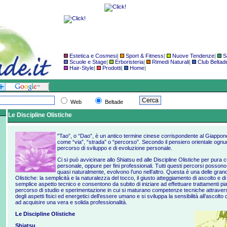
Estetica e Cosmesi
|
Sport & Fitness
|
Nuove Tendenze
|
S
Scuole e Stage
|
Erboristeria
|
Rimedi Naturali
|
Club Beltad
Hair-Style
|
Prodotti
|
Home
|
Web
Beltade
Le Discipline Olistiche
"Tao”, o “Dao”, è un antico termine cinese corrispondente al Giappon
come “via”, “strada” o “percorso”. Secondo il pensiero orientale ognun
percorso di sviluppo e di evoluzione personale.
Ci si può avvicinare allo Shiatsu ed alle Discipline Olistiche per pura c
personale, oppure per fini professionali. Tutti questi percorsi posson
quasi naturalmente, evolvono l’uno nell’altro. Questa è una delle grand
Olistiche: la semplicità e la naturalezza del tocco, il giusto atteggiamento di ascolto e di
semplice aspetto tecnico e consentono da subito di iniziare ad effettuare trattamenti pia
percorso di studio e sperimentazione in cui si maturano competenze tecniche attraverso
degli aspetti fisici ed energetici dell’essere umano e si sviluppa la sensibilità all’ascolto
ad acquisire una vera e solida professionalità.
Le Discipline Olistiche
Shiatsu