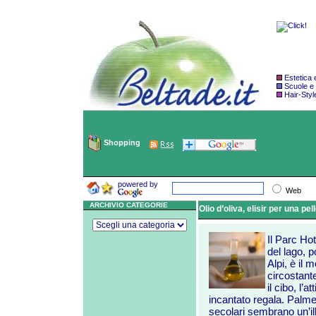
Estetica
Scuole e
Hair-Styl
Shopping
powered by
Web
ARCHIVIO CATEGORIE
Olio d’oliva, elisir per una pell
Il Parc Hot
del lago, p
Alpi, è il
circostante
il cibo, l’
incantato regala. Palme
secolari sembrano un’il