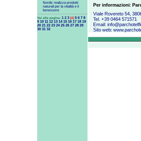
Nordic realizza prodotti
P
er informazioni
:
Par
naturali per la vitalità e il
benessere
Viale Rovereto 54, 380
1
2
3
5
6
7
8
Vai alla pagina:
[4]
Tel. +39 0464 571571 
9
10
11
12
13
14
15
16
17
18
19
Email:
info@parchotelflo
20
21
22
23
24
25
26
27
28
29
30
31
32
Sito web:
www.parchotel