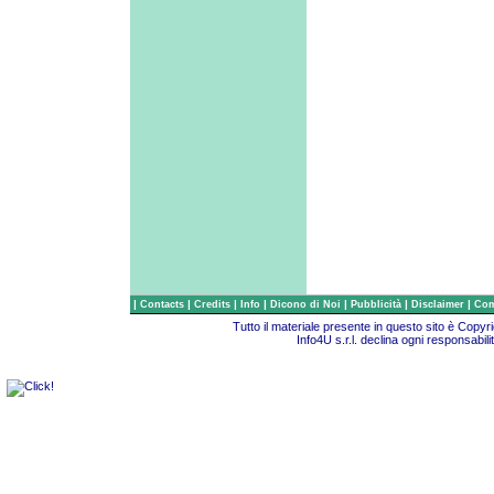
|
|
|
|
|
|
|
Contacts
Credits
Info
Dicono di Noi
Pubblicità
Disclaimer
Com
Tutto il materiale presente in questo sito è Copy
Info4U s.r.l. declina ogni responsabili