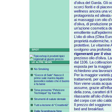
d’oliva del Garda. Gli o
scorci fioriti e di piace
wellness ancora una vol
protagonista ed alleata
ai massaggi con olio d’o
d’oliva, di produzione p
un’azione cosmetica de
emolliente sull’epidermi
L’olio di oliva (Olea Eu
proprietà eudermiche, s
protettive. Le vitamine A
svolgono una profonda 
SPOT
rigeneranti per il viso
prezioso olio d’oliva. L
dal 1106. La coltivazio
LE ALTRE NEWS
esposta per la maggior p
No Smoking
richiedono una lavorazi
Per la maggior varietà 
“Gocce di Sale” Nasce il
primo sale marino liquido
trattamenti, per questio
iposodico iodato che è buono
Non viene usata acqua du
e fa bene
assume, grazie all’influ
Tena presenta “Pelvicore
della zona, caratteri di f
Technique” by Kari Bo
rilassante all’olio d’oli
Strumenti di salute dentale
del corpo con olio caldo
Il prezzo del soggiorno
Tutti a lezione di “Creattività”
bed and breakfast.
Dalla Scandinavia New