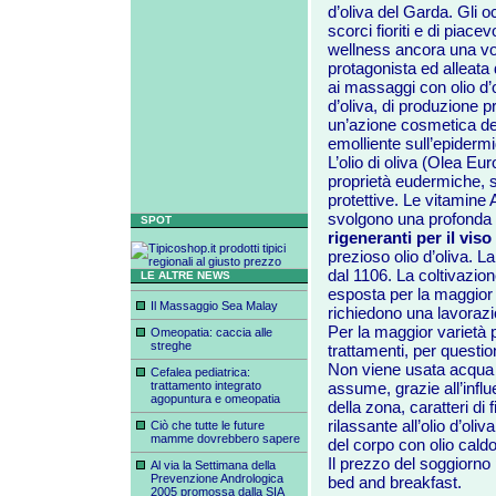
d’oliva del Garda. Gli o
scorci fioriti e di piace
wellness ancora una vol
protagonista ed alleata
ai massaggi con olio d’o
d’oliva, di produzione p
un’azione cosmetica de
emolliente sull’epidermi
L’olio di oliva (Olea Eu
proprietà eudermiche, s
protettive. Le vitamine A
svolgono una profonda 
SPOT
rigeneranti per il viso
prezioso olio d’oliva. L
dal 1106. La coltivazio
LE ALTRE NEWS
esposta per la maggior p
Il Massaggio Sea Malay
richiedono una lavorazi
Per la maggior varietà 
Omeopatia: caccia alle
streghe
trattamenti, per questio
Non viene usata acqua du
Cefalea pediatrica:
trattamento integrato
assume, grazie all’influ
agopuntura e omeopatia
della zona, caratteri di f
rilassante all’olio d’oli
Ciò che tutte le future
mamme dovrebbero sapere
del corpo con olio caldo
Il prezzo del soggiorno
Al via la Settimana della
Prevenzione Andrologica
bed and breakfast.
2005 promossa dalla SIA