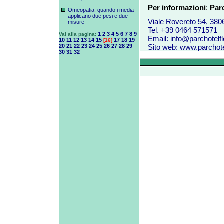
P
er informazioni
:
Par
Omeopatia: quando i media
applicano due pesi e due
Viale Rovereto 54, 380
misure
Tel. +39 0464 571571 
1
2
3
4
5
6
7
8
9
Vai alla pagina:
Email:
info@parchotelflo
10
11
12
13
14
15
17
18
19
[16]
20
21
22
23
24
25
26
27
28
29
Sito web:
www.parchotel
30
31
32