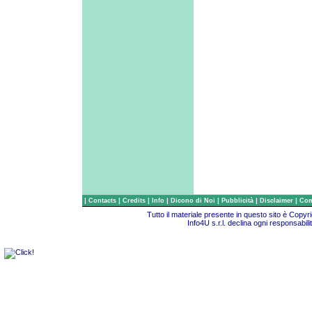
|
|
|
|
|
|
|
Contacts
Credits
Info
Dicono di Noi
Pubblicità
Disclaimer
Com
Tutto il materiale presente in questo sito è Copy
Info4U s.r.l. declina ogni responsabili