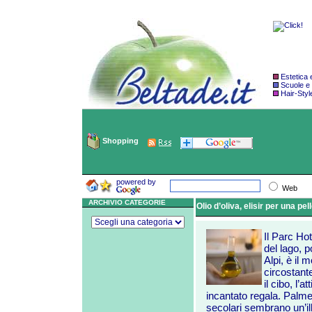
Estetica
Scuole e
Hair-Styl
Shopping
powered by
Web
ARCHIVIO CATEGORIE
Olio d’oliva, elisir per una pell
Il Parc Hot
del lago, p
Alpi, è il
circostante
il cibo, l’
incantato regala. Palme
secolari sembrano un’il