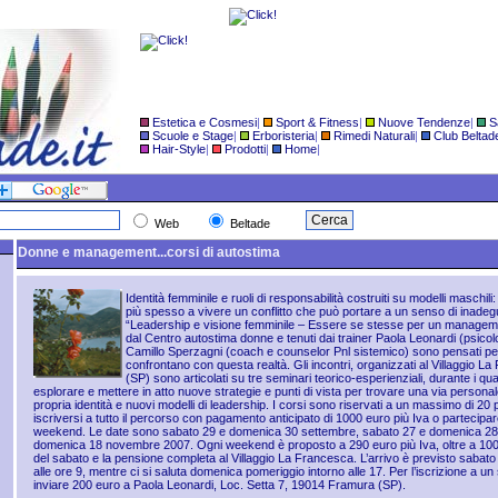
Estetica e Cosmesi
|
Sport & Fitness
|
Nuove Tendenze
|
S
Scuole e Stage
|
Erboristeria
|
Rimedi Naturali
|
Club Beltad
Hair-Style
|
Prodotti
|
Home
|
Web
Beltade
Donne e management...corsi di autostima
Identità femminile e ruoli di responsabilità costruiti su modelli maschil
più spesso a vivere un conflitto che può portare a un senso di inadegu
“Leadership e visione femminile – Essere se stesse per un managemen
dal Centro autostima donne e tenuti dai trainer Paola Leonardi (psico
Camillo Sperzagni (coach e counselor Pnl sistemico) sono pensati pe
confrontano con questa realtà. Gli incontri, organizzati al Villaggio 
(SP) sono articolati su tre seminari teorico-esperienziali, durante i qu
esplorare e mettere in atto nuove strategie e punti di vista per trovare una via persona
propria identità e nuovi modelli di leadership. I corsi sono riservati a un massimo di 20
iscriversi a tutto il percorso con pagamento anticipato di 1000 euro più Iva o partecip
weekend. Le date sono sabato 29 e domenica 30 settembre, sabato 27 e domenica 28 
domenica 18 novembre 2007. Ogni weekend è proposto a 290 euro più Iva, oltre a 100 
del sabato e la pensione completa al Villaggio La Francesca. L’arrivo è previsto sabato m
alle ore 9, mentre ci si saluta domenica pomeriggio intorno alle 17. Per l’iscrizione a 
inviare 200 euro a Paola Leonardi, Loc. Setta 7, 19014 Framura (SP).