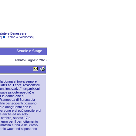
alute e Benessere
|
e
|
Terme & Wellness
|
Scuole e Stage
sabato 8 agosto 2026
i: la donna si trova sempre
atezza. I corsi residenziali
t innovativo”, organizzati
loga e psicoterapeuta) e
r le donne che si
La Francesca di Bonassola
ali le partecipanti possono
le e congruente con la
 persone e si può scegliere di
are anche ad un solo
ottobre, sabato 17 e
euro per il pernottamento
attina e l’inizio del corso
un solo weekend si possono