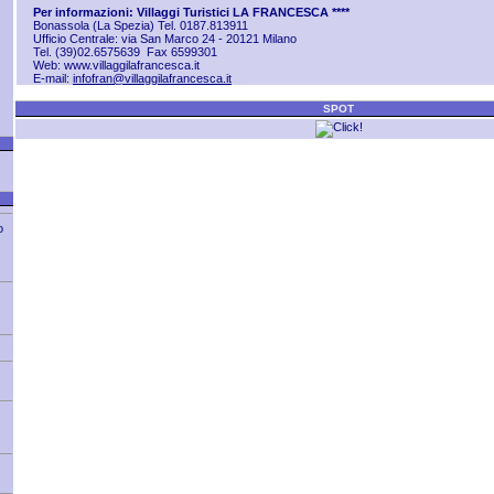
Per informazioni: Villaggi Turistici LA FRANCESCA ****
Bonassola (La Spezia) Tel. 0187.813911
Ufficio Centrale: via San Marco 24 - 20121 Milano
Tel.
(39)02.6575639 Fax 6599301
Web:
www.villaggilafrancesca.it
E-mail:
infofran@villaggilafrancesca.it
SPOT
o