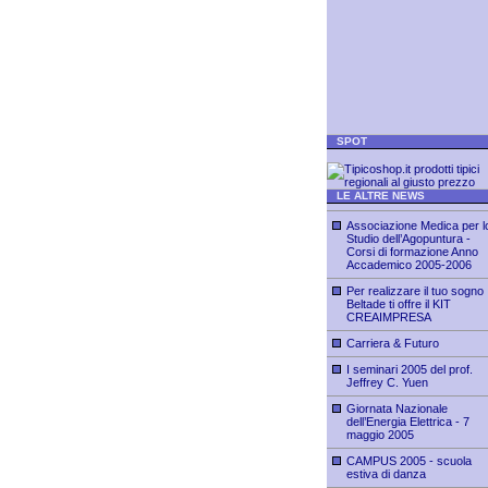
SPOT
LE ALTRE NEWS
Associazione Medica per l
Studio dell’Agopuntura -
Corsi di formazione Anno
Accademico 2005-2006
Per realizzare il tuo sogno
Beltade ti offre il KIT
CREAIMPRESA
Carriera & Futuro
I seminari 2005 del prof.
Jeffrey C. Yuen
Giornata Nazionale
dell’Energia Elettrica - 7
maggio 2005
CAMPUS 2005 - scuola
estiva di danza