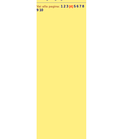
1
2
3
5
6
7
8
Vai alla pagina:
[4]
9
10