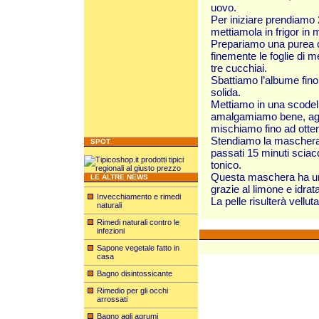
uovo.
Per iniziare prendiamo 
mettiamola in frigor in 
Prepariamo una purea co
finemente le foglie di 
tre cucchiai.
Sbattiamo l’albume fin
solida.
Mettiamo in una scodell
amalgamiamo bene, aggi
mischiamo fino ad ott
Stendiamo la maschera c
SPOT
passati 15 minuti scia
tonico.
Questa maschera ha un ef
LE ALTRE NEWS
grazie al limone e idrat
Invecchiamento e rimedi
La pelle risulterà vellu
naturali
Rimedi naturali contro le
infezioni
Sapone vegetale fatto in
casa
Bagno disintossicante
Rimedio per gli occhi
arrossati
Bagno agli agrumi