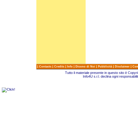
|
|
|
|
|
|
|
Contacts
Credits
Info
Dicono di Noi
Pubblicità
Disclaimer
Com
Tutto il materiale presente in questo sito è Copy
Info4U s.r.l. declina ogni responsabili