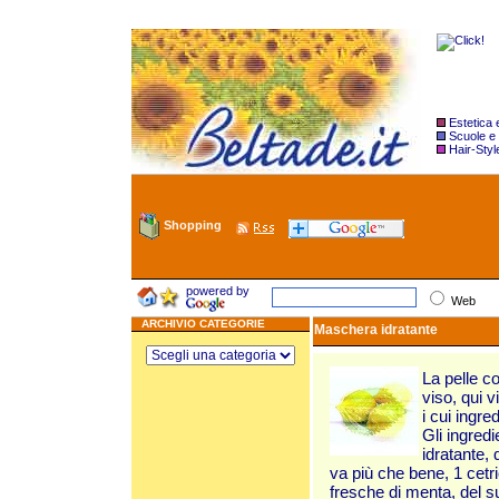
Estetica
Scuole e
Hair-Styl
Shopping
powered by
Web
ARCHIVIO CATEGORIE
Maschera idratante
La pelle co
viso, qui 
i cui ingre
Gli ingred
idratante,
va più che bene, 1 cetri
fresche di menta, del s