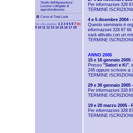
Studio dell’Agopuntura -
Per informazioni 328 8
Lezione collegiale di
TERMINE ISCRIZIONI:
approfondimento
Corso di Total Look
4 e 5 dicembre 2004 - 
1
2
3
4
5
6
7
Questo seminario è org
Vai alla pagina:
[8]
9
10
11
12
13
14
15
16
17
18
informazioni 328 87 66
sarà attivato con un min
TERMINE ISCRIZIONI:
ANNO 2005
15 e 16 gennaio 2005 -
Presso
"Satori e Ki"
, 
245 oppure scrivere a:
TERMINE ISCRIZIONI:
29 e 30 gennaio 2005 -
Per informazioni 328 8
TERMINE ISCRIZIONI:
19 e 20 marzo 2005 - 
Per informazioni 328 8
TERMINE ISCRIZIONI: