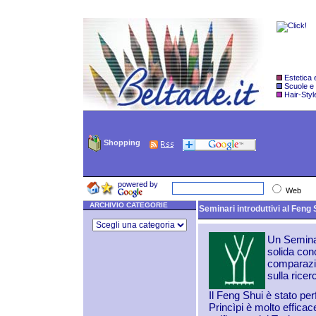
Estetica
Scuole e
Hair-Styl
Shopping
powered by
Web
ARCHIVIO CATEGORIE
Seminari introduttivi al Feng
Un Seminar
solida con
comparazio
sulla rice
Il Feng Shui è stato per
Princìpi è molto effica