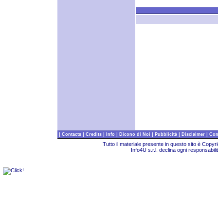
|
|
|
|
|
|
|
Contacts
Credits
Info
Dicono di Noi
Pubblicità
Disclaimer
Com
Tutto il materiale presente in questo sito è Copy
Info4U s.r.l. declina ogni responsabili