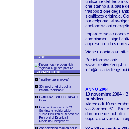
unificante del Taoismo.
che stanno alla base del
trasposizione degli anti
significato originale. O
partecipante; si svolger
conformazioni energeti
Impareremo a riconoscere
cambiamenti significativ
appreso con la sicurezz
Viene rilasciato un atte
SPOT
Per informazioni:
www.creativefengshui.i
info@creativefengshui.i
LE ALTRE NEWS
"Intelligenza emotiva"
33 nuovi chef di cucina
ANNO 2004
italiana “certificati”
10 novembre 2004
-
B
Campus® - Scuola estiva di
pubblico
Danza
Mercoledì 10 novembre 
Centro Benessere I d’O -
via Zamboni 61 - Brescia
Seminario residenziale:
domande del pubblico. I
"Dalla Bellezza al Benessere.
Percorsi di Estetica in
oppure scrivere a:
info
Medicina Energetica"
27 e 28 novembre 2004
Associazione Medica per lo