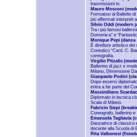
trasmissioni tv.
Mauro Mosconi (mode
Formatosi al Balletto di
più affermati interpreti a
Silvio Oddi (modern j
Tra i più famosi ballerin
Domenica” e “Fantastico”
Monique Pepi (danza d
È direttore artistico d
Coreutico “Card. C. Bar
coreografia.
Virgilio Pitzalis (mod
Ballerino di jazz e mod
Milano, Dimensione Dan
Gianpaolo Podini (cla
Dopo essersi diplomato 
entra a far parte del Cor
Massimiliano Scardacc
Diplomato in tecnica c
Scala di Milano.
Fabrizio Siepi (break
Coreografo, ballerino e
Emanuela Tagliavia (
Danzatrice di classico 
docente alla Scuola di B
Rita Valbonesi (fisiod