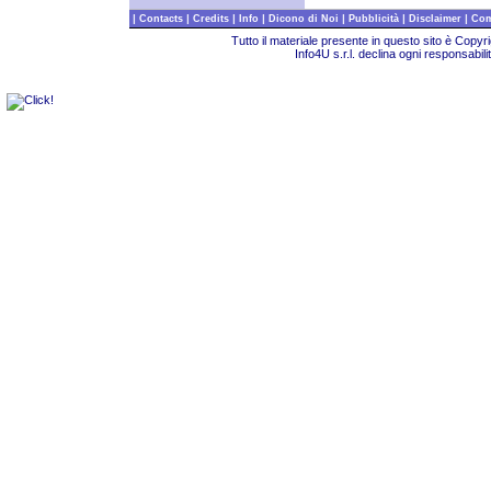
|
|
|
|
|
|
|
Contacts
Credits
Info
Dicono di Noi
Pubblicità
Disclaimer
Com
Tutto il materiale presente in questo sito è Copy
Info4U s.r.l. declina ogni responsabili