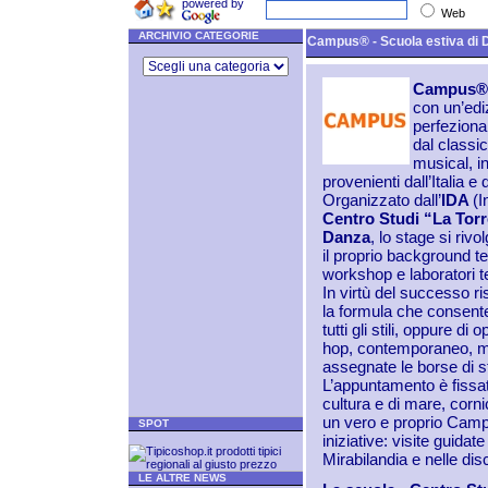
powered by
Web
ARCHIVIO CATEGORIE
Campus® - Scuola estiva di 
Campus
con un’edi
perfeziona
dal classi
musical, in
provenienti dall’Italia e 
Organizzato dall’
IDA
(I
Centro Studi “La Tor
Danza
, lo stage si riv
il proprio background te
workshop e laboratori t
In virtù del successo r
la formula che consente 
tutti gli stili, oppure d
hop, contemporaneo, mu
assegnate le borse di stu
L’appuntamento è fissat
cultura e di mare, corni
un vero e proprio Campus
SPOT
iniziative: visite guida
Mirabilandia e nelle di
LE ALTRE NEWS