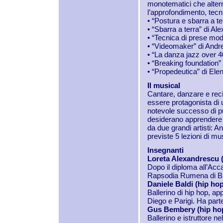
monotematici che altern
l’approfondimento, tecni
• “Postura e sbarra a te
• “Sbarra a terra” di Al
• “Tecnica di prese mo
• “Videomaker” di Andr
• “La danza jazz over 4
• “Breaking foundation” 
• “Propedeutica” di Elen
Il musical
Cantare, danzare e reci
essere protagonista di 
notevole successo di pubb
desiderano apprendere 
da due grandi artisti:
previste 5 lezioni di mus
Insegnanti
Loreta Alexandrescu 
Dopo il diploma all’Acc
Rapsodia Rumena di B
Daniele Baldi (hip ho
Ballerino di hip hop, 
Diego e Parigi. Ha parte
Gus Bembery (hip ho
Ballerino e istruttore n