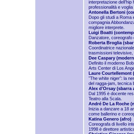
interpretazione dell’hi
professionalità e voglia
Antonella Bertoni (c
Dopo gli studi a Roma e
compagnia Abbondanza/
migliore interprete.
Luigi Boatti (contem
Danzatore, coreografo
Roberta Broglia (sbarr
Coordinatrice nazionale
trasmissioni televisive, 
Dee Caspary (modern 
Definito il moderno Bob
Arts Center di Los Ang
Laure Courtellemont (
"The white niger": la n
del ragga-jam, tecnica 
Alex d’Orsay (sbarra a
Dal 1995 è docente respo
Teatro alla Scala.
André De La Roche (m
Inizia a danzare a 18 a
come ballerino e coreog
Katina Genero (afro)
Coreografa di livello in
1998 è direttore artisti