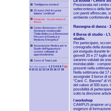
La scuola - Centro St
Posizionata nel centro 
"Intelligenza emotiva"
settecentesco della fami
33 nuovi chef di cucina
con pareti affrescate, s
italiana “certificati”
ambiente confortevole p
Campus® - Scuola estiva di
Danza
Rassegna di danza - 19
Centro Benessere I d’O -
Seminario residenziale:
"Dalla Bellezza al Benessere.
6 Borse di studio - L’
Percorsi di Estetica in
studio.
Medicina Energetica"
Per partecipare, occorr
Associazione Medica per lo
coreografia della durat
Studio dell’Agopuntura -
poi eseguita durante le 
Lezione collegiale di
approfondimento
giovedì 20 e 27 luglio al
saranno valutati da una g
Corso di Total Look
insindacabile - compost
1
2
3
4
5
6
7
Vai alla pagina:
[8]
presenti nella settiman
9
10
11
12
13
14
15
16
17
18
Nella settimana dal 17 a
assegnate 3 borse di st
“Card. C. Baronio” di Vi
del valore di 500 euro. G
possibilità di partecipa
sotto la direzione artis
I workshop
CAMPUS propone un prog
esigenze di formazione d