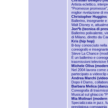
Christian Ginepro (mu
Artista eclettico, inte
“Promesse promesse”, “
miglior rivelazione di m
Christopher Huggins 
Ballerino, insegnante e
Walt Disney e, attualme
Jon*b (tecnica di pr
Ballerino polivalente, v
di Milano, diretto da 
Kris (hip hop)
B-boy conosciuto nella 
coreografo e insegnante
Steve La Chance (mode
È un ballerino e coreog
trasmissioni televisive f
Michele Oliva (modern
Nel 2004 lavora come a
partecipato a videoclip
Andrea Marchi (vide
Dopo il Dams, collabora
Barbara Melica (danza
Coreografa di trasmissio
Musical sul ghiaccio “P
Mia Molinari (modern 
Specializzata in jazz,
prestigiosa compagnia d