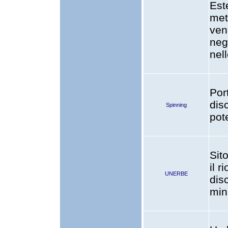
Este
met
ven
neg
nell
Por
disc
Spinning
pote
Sit
il r
UNERBE
disc
mini