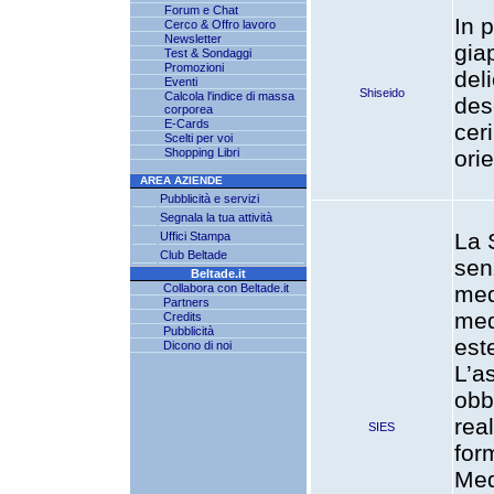
Forum e Chat
In 
Cerco & Offro lavoro
Newsletter
gia
Test & Sondaggi
Promozioni
del
Eventi
Shiseido
Calcola l'indice di massa
des
corporea
E-Cards
cer
Scelti per voi
Shopping Libri
orie
AREA AZIENDE
Pubblicità e servizi
Segnala la tua attività
La 
Uffici Stampa
Club Beltade
sen
Beltade.it
Collabora con Beltade.it
med
Partners
med
Credits
Pubblicità
este
Dicono di noi
L’a
obb
rea
SIES
for
Med