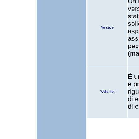
Un b
ver
sta
soli
Versace
asp
ass
pec
(ma
É u
e p
rig
Wella Net
di 
di e