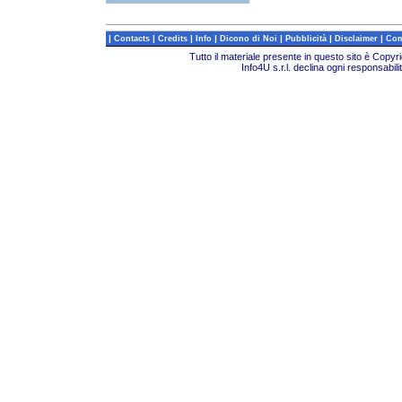
|
|
|
|
|
|
|
Contacts
Credits
Info
Dicono di Noi
Pubblicità
Disclaimer
Com
Tutto il materiale presente in questo sito è Copy
Info4U s.r.l. declina ogni responsabili