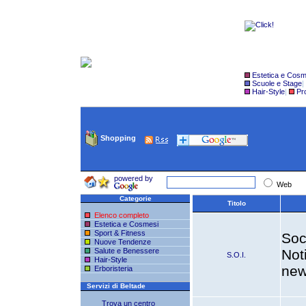
Estetica e Cosm
Scuole e Stage
|
Hair-Style
|
Pro
Shopping
powered by
Web
Categorie
Titolo
Elenco completo
Estetica e Cosmesi
Sport & Fitness
Soc
Nuove Tendenze
Salute e Benessere
Not
S.O.I.
Hair-Style
new
Erboristeria
Servizi di Beltade
Trova un centro