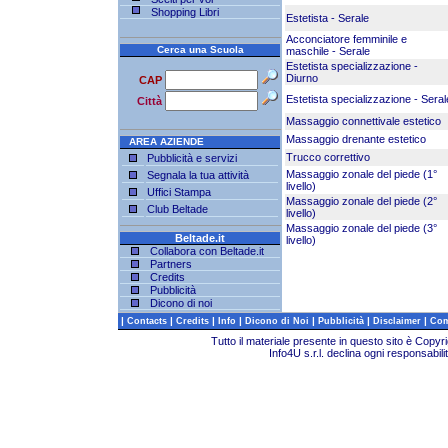
Shopping Libri
Estetista - Serale
Acconciatore femminile e
Cerca una Scuola
maschile - Serale
Estetista specializzazione -
Diurno
CAP
Estetista specializzazione - Seral
Città
Massaggio connettivale estetico
Massaggio drenante estetico
AREA AZIENDE
Trucco correttivo
Pubblicità e servizi
Massaggio zonale del piede (1°
Segnala la tua attività
livello)
Uffici Stampa
Massaggio zonale del piede (2°
Club Beltade
livello)
Massaggio zonale del piede (3°
Beltade.it
livello)
Collabora con Beltade.it
Partners
Credits
Pubblicità
Dicono di noi
|
|
|
|
|
|
|
Contacts
Credits
Info
Dicono di Noi
Pubblicità
Disclaimer
Com
Tutto il materiale presente in questo sito è Copy
Info4U s.r.l. declina ogni responsabili