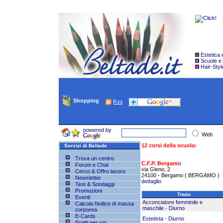
Estetica
Scuole e
Hair-Styl
Shopping
powered by
Web
12 corsi della scuola:
Servizi di Beltade
Trova un centro
C.F.P. Bergamo
Forum e Chat
via Gleno, 2
Cerco & Offro lavoro
24100 - Bergamo ( BERGAMO )
Newsletter
dettaglio
Test & Sondaggi
Promozioni
Titolo
Eventi
Acconciatore femminile e
Calcola l'indice di massa
maschile - Diurno
corporea
E-Cards
Estetista - Diurno
Scelti per voi