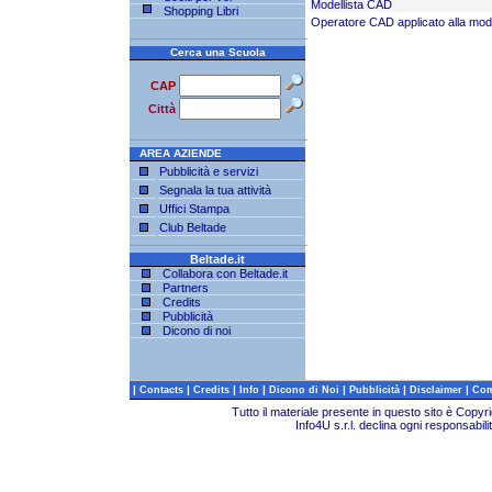
Modellista CAD
Shopping Libri
Operatore CAD applicato alla mo
Cerca una Scuola
CAP
Città
AREA AZIENDE
Pubblicità e servizi
Segnala la tua attività
Uffici Stampa
Club Beltade
Beltade.it
Collabora con Beltade.it
Partners
Credits
Pubblicità
Dicono di noi
|
|
|
|
|
|
|
Contacts
Credits
Info
Dicono di Noi
Pubblicità
Disclaimer
Com
Tutto il materiale presente in questo sito è Copy
Info4U s.r.l. declina ogni responsabili