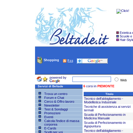
Estetica
Scuole e
Hair-Styl
Shopping
powered by
Web
6
corsi in
PIEMONTE
Servizi di Beltade
Trova un centro
Titolo
Forum e Chat
Tecnico dell'abbigliamento -
Cerco & Offro lavoro
Modellistica Industriale
Newsletter
Tecniche di assistenza ai servizi
Test & Sondaggi
termali
Promozioni
Scuola di Perfezionamento in
Eventi
Medicina Manuale
Calcola l'indice di massa
Scuola di Perfezionamento in
corporea
Agopuntura
E-Cards
Tecnico dell'abbigliamento -
Scelti per voi