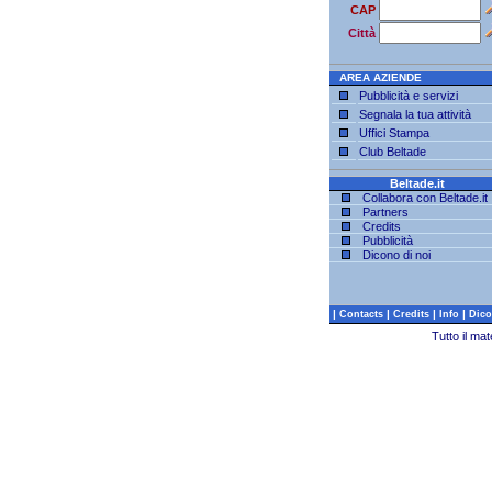
CAP
Città
AREA AZIENDE
Pubblicità e servizi
Segnala la tua attività
Uffici Stampa
Club Beltade
Beltade.it
Collabora con Beltade.it
Partners
Credits
Pubblicità
Dicono di noi
|
|
|
|
Contacts
Credits
Info
Dico
Tutto il ma