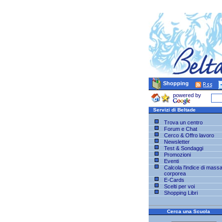
Shopping
powered by
Servizi di Beltade
Trova un centro
Forum e Chat
Cerco & Offro lavoro
Newsletter
Test & Sondaggi
Promozioni
Eventi
Calcola l'indice di mass
corporea
E-Cards
Scelti per voi
Shopping Libri
Cerca una Scuola