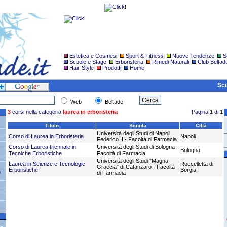
Estetica e Cosmesi
|
Sport & Fitness
|
Nuove Tendenze
|
S
Scuole e Stage
|
Erboristeria
|
Rimedi Naturali
|
Club Beltad
Hair-Style
|
Prodotti
|
Home
|
Scu
Web
Beltade
3
corsi nella categoria
laurea in erboristeria
Pagina
1
di
1
Titolo
Scuola
Città
Università degli Studi di Napoli
Corso di Laurea in Erboristeria
Napoli
Federico II - Facoltà di Farmacia
Corso di Laurea triennale in
Università degli Studi di Bologna -
Bologna
Tecniche Erboristiche
Facoltà di Farmacia
Università degli Studi "Magna
Laurea in Scienze e Tecnologie
Roccelletta di
Graecia" di Catanzaro - Facoltà
Erboristiche
Borgia
a
di Farmacia