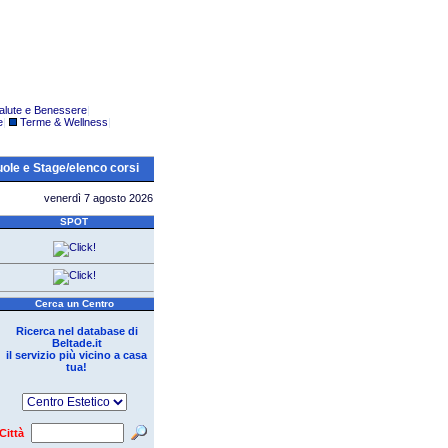
alute e Benessere
|
e
|
Terme & Wellness
|
ole e Stage/elenco corsi
venerdì 7 agosto 2026
SPOT
Cerca un Centro
Ricerca nel database di
Beltade.it
il servizio più vicino a casa
tua!
Città