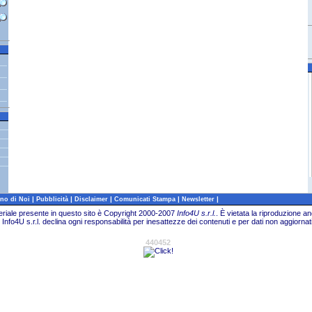
|
|
|
|
|
no di Noi
Pubblicità
Disclaimer
Comunicati Stampa
Newsletter
teriale presente in questo sito è Copyright 2000-2007
Info4U s.r.l.
.
È vietata la riproduzione an
Info4U s.r.l. declina ogni responsabilità per inesattezze dei contenuti e per dati non aggiornati
440452