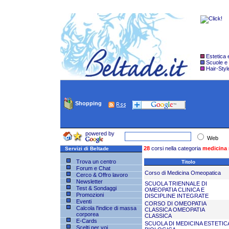
Estetica
Scuole e
Hair-Styl
Shopping
powered by
Web
28
corsi nella categoria
medicina 
Servizi di Beltade
Trova un centro
Titolo
Forum e Chat
Corso di Medicina Omeopatica
Cerco & Offro lavoro
Newsletter
SCUOLA TRIENNALE DI
Test & Sondaggi
OMEOPATIA CLINICA E
Promozioni
DISCIPLINE INTEGRATE
Eventi
CORSO DI OMEOPATIA
Calcola l'indice di massa
CLASSICA OMEOPATIA
corporea
CLASSICA
E-Cards
SCUOLA DI MEDICINA ESTETIC
Scelti per voi