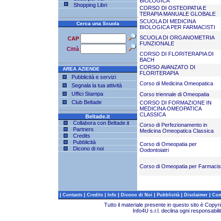
BIOLOGICA
Shopping Libri
CORSO DI OSTEOPATIA E
TERAPIA MANUALE GLOBALE
SCUOLA DI MEDICINA
Cerca una Scuola
BIOLOGICA PER FARMACISTI
SCUOLA DI ORGANOMETRIA
CAP
FUNZIONALE
Città
CORSO DI FLORITERAPIA DI
BACH
CORSO AVANZATO DI
AREA AZIENDE
FLORITERAPIA
Pubblicità e servizi
Corso di Medicina Omeopatica
Segnala la tua attività
Uffici Stampa
Corso triennale di Omeopatia
Club Beltade
CORSO DI FORMAZIONE IN
MEDICINA OMEOPATICA
CLASSICA
Beltade.it
Collabora con Beltade.it
Corso di Perfezionamento in
Partners
Medicina Omeopatica Classica
Credits
Pubblicità
Corso di Omeopatia per
Dicono di noi
Oodontoiatri
Corso di Omeopatia per Farmacist
|
|
|
|
|
|
|
Contacts
Credits
Info
Dicono di Noi
Pubblicità
Disclaimer
Com
Tutto il materiale presente in questo sito è Copy
Info4U s.r.l. declina ogni responsabili