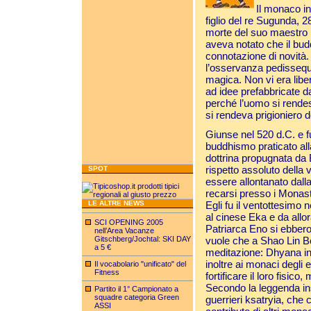
Il monaco i
figlio del re Sugunda, 
morte del suo maestro P
aveva notato che il bud
connotazione di novità. 
l’osservanza pedissequ
magica. Non vi era liber
ad idee prefabbricate d
perché l’uomo si rendes
si rendeva prigioniero d
Giunse nel 520 d.C. e f
buddhismo praticato alla
dottrina propugnata da 
rispetto assoluto della
SPOT
essere allontanato dalla
recarsi presso i Monast
LE ALTRE NEWS
Egli fu il ventottesimo
al cinese Eka e da allo
SCI OPENING 2005
Patriarca Eno si ebber
nell’Area Vacanze
Gitschberg/Jochtal: SKI DAY
vuole che a Shao Lin B
a 5 €
meditazione: Dhyana in
inoltre ai monaci degli 
Il vocabolario "unificato" del
Fitness
fortificare il loro fisi
Secondo la leggenda ins
Partito il 1° Campionato a
squadre categoria Green
guerrieri ksatryia, che 
ASSI