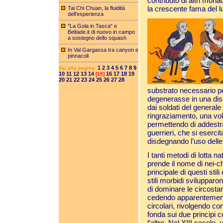
contributo di altri mona
la crescente fama del 
Tai Chi Chuan, la fluidità
dell’esperienza
"La Gola in Tasca" e
Beltade.it di nuovo in campo
a sostegno dello squash
In Val Gargassa tra canyon e
pinnacoli
1
2
3
4
5
6
7
8
9
Vai alla pagina:
10
11
12
13
14
16
17
18
19
[15]
20
21
22
23
24
25
26
27
28
substrato necessario p
degenerasse in una disci
dai soldati del general
ringraziamento, una vo
permettendo di addestra
guerrieri, che si eser
disdegnando l’uso dell
I tanti metodi di lotta n
prende il nome di nei-chi
principale di questi stili
stili morbidi svilupparo
di dominare le circosta
cedendo apparentemente
circolari, rivolgendo con
fonda sui due principi
l’altro. Nel XIII secolo