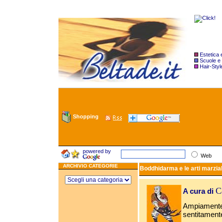
Estetica
Scuole e
Hair-Styl
Shopping
powered by
Web
ARCHIVIO CATEGORIE
Boddhidarma e le arti marzial
C
A cura di
Ampiamente 
sentitament