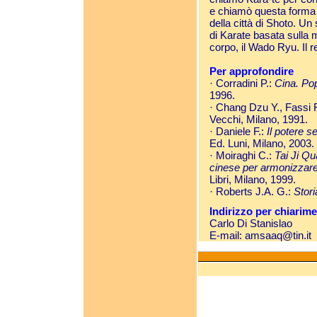
e chiamò questa forma d
della città di Shoto. Un
di Karate basata sulla 
corpo, il Wado Ryu. Il re
Per approfondire
· Corradini P.:
Cina. Pop
1996.
· Chang Dzu Y., Fassi 
Vecchi, Milano, 1991.
· Daniele F.:
Il potere s
Ed. Luni, Milano, 2003.
· Moiraghi C.:
Tai Ji Qu
cinese per armonizzare l
Libri, Milano, 1999.
· Roberts J.A. G.:
Stori
Indirizzo per chiarime
Carlo Di Stanislao
E-mail:
amsaaq@tin.it