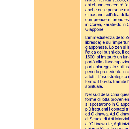
chi.chuan concentrò l’at
anche nelle persone meno
si basano sull’idea della 
comprendere furono espo
in Corea, karate-do in O
Giappone.
L’immediatezza dello Ze
libresca) e sull’impertu
giapponese. Lo zen si i
l’etica del bushi-do, il
1600, si instaurò un lu
portò alla disoccupazion
particolareggiato sull’
periodo precedente in c
a tutti. L’uso strategico
formò il bu-do: tramite 
spirituale.
Nel sud della Cina quest
forme di lotta provenien
si spostarono in Giapp
più frequenti i contatti 
ed Okinawa. Ad Okinawa
di Scuole di Arti Marzial
all’Okinawa-te, Agli ini
chiamò Kara-te per cont