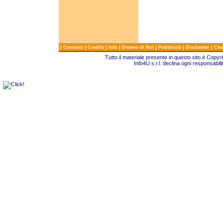
|
|
|
|
|
|
|
Contacts
Credits
Info
Dicono di Noi
Pubblicità
Disclaimer
Com
Tutto il materiale presente in questo sito è Copy
Info4U s.r.l. declina ogni responsabili