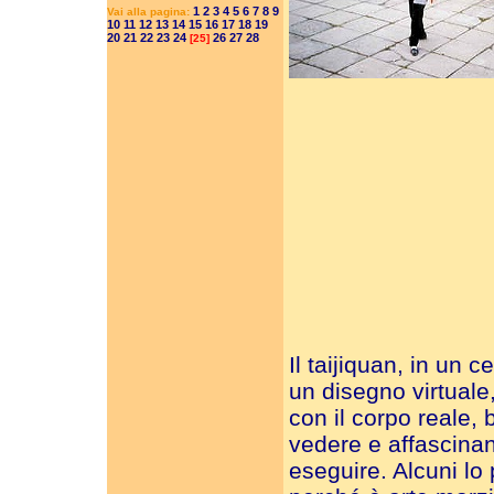
1
2
3
4
5
6
7
8
9
Vai alla pagina:
10
11
12
13
14
15
16
17
18
19
20
21
22
23
24
26
27
28
[25]
Il taijiquan, in un c
un disegno virtuale,
con il corpo reale, 
vedere e affascina
eseguire. Alcuni lo