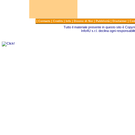
|
|
|
|
|
|
|
Contacts
Credits
Info
Dicono di Noi
Pubblicità
Disclaimer
Com
Tutto il materiale presente in questo sito è Copy
Info4U s.r.l. declina ogni responsabili