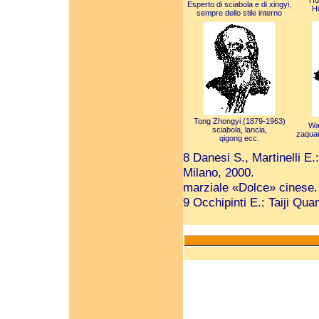
Hu
Esperto di sciabola e di xingyi,
H
sempre dello stile interno
Tong Zhongyi (1879-1963)
Wa
sciabola, lancia,
zaquan
qigong ecc.
8 Danesi S., Martinelli E.
Milano, 2000.
marziale «Dolce» cinese.
9 Occhipinti E.: Taiji Qu