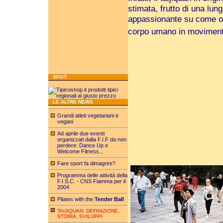
stimata, frutto di una lun
appassionante su come ott
corpo umano in movimen
SPOT
LE ALTRE NEWS
Grandi atleti vegetariani e
vegani
Ad aprile due eventi
organizzati dalla F.I.F da non
perdere: Dance Up e
Welcome Fitness...
Fare sport fa dimagrire?
Programma delle attività della
F.I.S.C. - CNS Fiamma per il
2004
Pilates with the
Tender Ball
TAIJIQUAN: DEFINIZIONE,
STORIA, SVILUPPI