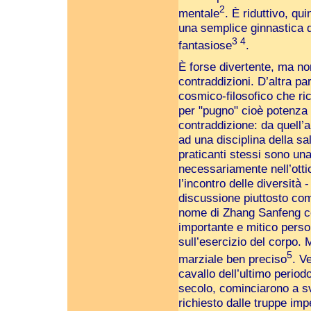
2
mentale
. È riduttivo, qu
una semplice ginnastica d
3 4
fantasiose
.
È forse divertente, ma no
contraddizioni. D’altra pa
cosmico-filosofico che ric
per "pugno" cioè potenza 
contraddizione: da quell’a
ad una disciplina della sa
praticanti stessi sono un
necessariamente nell’ottic
l’incontro delle diversità -
discussione piuttosto comu
nome di Zhang Sanfeng co
importante e mitico pers
sull’esercizio del corpo. M
5
marziale ben preciso
. V
cavallo dell’ultimo periodo
secolo, cominciarono a sv
richiesto dalle truppe impe