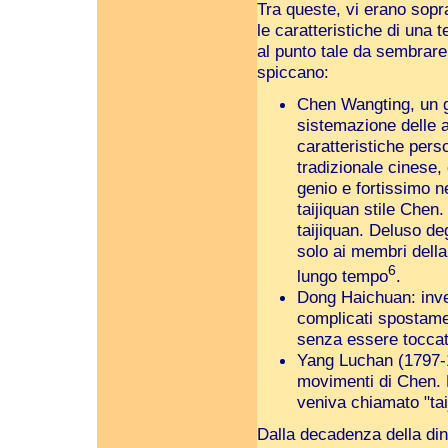
Tra queste, vi erano sopra
le caratteristiche di una 
al punto tale da sembrare
spiccano:
Chen Wangting, un g
sistemazione delle a
caratteristiche pers
tradizionale cinese,
genio e fortissimo n
taijiquan stile Chen. 
taijiquan. Deluso deg
solo ai membri della
6
lungo tempo
.
Dong Haichuan: inve
complicati spostame
senza essere toccat
Yang Luchan (1797-18
movimenti di Chen. 
veniva chiamato "tai
Dalla decadenza della dina