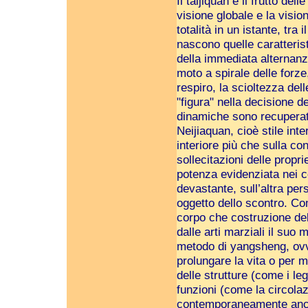
Il taijiquan è il frutto de
visione globale e la vision
totalità in un istante, tra
nascono quelle caratterist
della immediata alternanza
moto a spirale delle forze
respiro, la scioltezza dell
"figura" nella decisione de
dinamiche sono recuperat
Neijiaquan, cioè stile in
interiore più che sulla co
sollecitazioni delle propr
potenza evidenziata nei co
devastante, sull’altra pe
oggetto dello scontro. Com
corpo che costruzione del
dalle arti marziali il suo
metodo di yangsheng, ovve
prolungare la vita o per m
delle strutture (come i leg
funzioni (come la circolaz
contemporaneamente anche