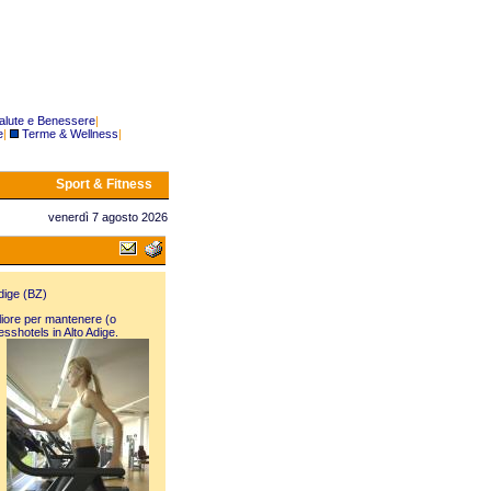
alute e Benessere
|
e
|
Terme & Wellness
|
Sport & Fitness
venerdì 7 agosto 2026
dige (BZ)
gliore per mantenere (o
sshotels in Alto Adige.