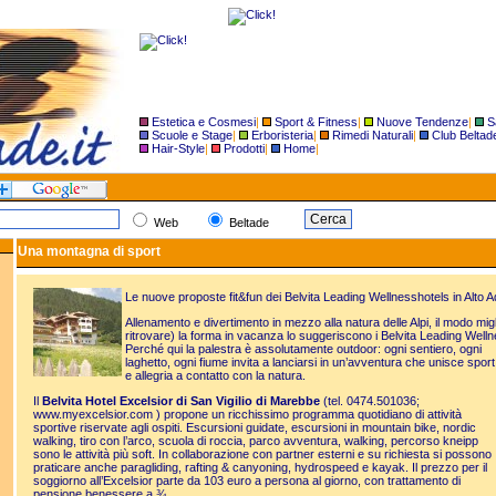
Estetica e Cosmesi
|
Sport & Fitness
|
Nuove Tendenze
|
S
Scuole e Stage
|
Erboristeria
|
Rimedi Naturali
|
Club Beltad
Hair-Style
|
Prodotti
|
Home
|
Web
Beltade
Una montagna di sport
Le nuove proposte fit&fun dei Belvita Leading Wellnesshotels in Alto A
Allenamento e divertimento in mezzo alla natura delle Alpi, il modo mi
ritrovare) la forma in vacanza lo suggeriscono i Belvita Leading Wellne
Perché qui la palestra è
assolutamente outdoor: ogni sentiero, ogni
laghetto, ogni fiume invita a lanciarsi in un’avventura che unisce sport
e allegria a contatto con la natura.
Il
Belvita Hotel Excelsior di San Vigilio di Marebbe
(tel. 0474.501036;
www.myexcelsior.com
) propone un ricchissimo programma quotidiano di attività
sportive riservate agli ospiti. Escursioni guidate, escursioni in mountain bike, nordic
walking, tiro con l’arco, scuola di roccia, parco avventura, walking, percorso kneipp
sono le attività più soft. In collaborazione con partner esterni e su richiesta si possono
praticare anche paragliding, rafting & canyoning, hydrospeed e kayak. Il prezzo per il
soggiorno all’Excelsior parte da 103 euro a persona al giorno, con trattamento di
pensione benessere a ¾.