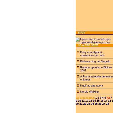
SPOT
LE ALTRE NEWS
Pony e avelignesi...
equitazione per tutti
Birdwatching nel Mugello
Raduno sportivo a Bibione
2007
A Roma ad Aprile benesse
e fitness
Il golf ad alta quota
Nordic Walking
1
2
3
4
5
7
Vai alla pagina:
[6]
9
10
11
12
13
14
15
16
17
18
20
21
22
23
24
25
26
27
28