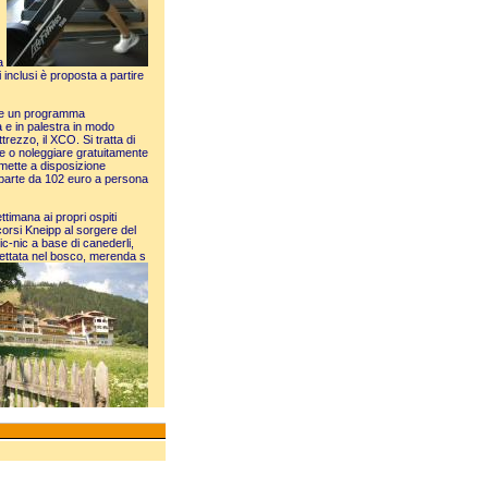
a
 inclusi è proposta a partire
ne un programma
 e in palestra in modo
ttrezzo, il XCO. Si tratta di
e o noleggiare gratuitamente
l mette a disposizione
 parte da 102 euro a persona
ettimana ai propri ospiti
corsi Kneipp al sorgere del
ic-nic a base di canederli,
ghettata nel bosco, merenda s