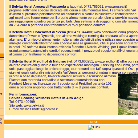
Il
Belvita Hotel Arosea di Pracupola
al lago (tel. 0473.785051;
www.arosea.it
)
propone settimane speciali dedicate alla corsa e alla mountain bike. I sentieri della Val
d’Ultimo si prestano perfettamente ad escursioni a piedi e in bicicletta e l’hotel fornisce
agli ospiti tutto l’occorrente per il proprio allenamento personale, oltre al servizio navett
per raggiungere i punti di partenza più belli. Una settimana di soggiorno con allenamenti
da 754 euro a persona con trattamento di ¾ di pensione comfort.
Il
Belvita Hotel Hohenwart di Scena
(tel.0473.944400;
www.hohenwart.com
) propo
denominato Power e Dynamik, che alterna walking e running da praticare all’aria aperta
alternato. E’ un tipo di allenamento molto amato da tutti gli atleti e utilizza uno speciale a
maniglie contenenti all’interno una speciale massa granulare, che si possono acquistar
in hotel. Più soft ma dalla intensa efficacia è anche il Nordic Walking, per il quale l’hote
gratuitamente bastoncini e cardiofrequenzimetri. Il prezzo del soggiorno all’Hohenwart
al giorno con trattamento di pensione comfort.
Il
Belvita Hotel Preidlhof di Naturno
(tel. 0473.666251;
www.preidlhof.it
) offre ogni s
diverse escursioni guidate e tour con esperti della montagna. Trekking con i lama, per
sole, passeggiate lungo le antiche rogge, tour notturni con falò sopra i pascoli di Otzi, p
gite nei luoghi culturali e mistici della Val Venosta, percorsi di malga in malga con spa
ui prati a base di gulasch, bivacchi davanti al fuoco, escursione al maso
Platthof con merenda contadina e settimana escursionistica con
Reinhold Messner. Il prezzo per il soggiorno al Preidlhof parte da 101
euro a persona al giorno, con trattamento di ¾ di pensione comfort.
re
Per informazioni:
Belvita Leading Wellness Hotels in Alto Adige
Tel. 0473.499499
Sito web:
www.belvita.it
E-mail.
wellnesshotels@belvita.it
8
SPOT
19