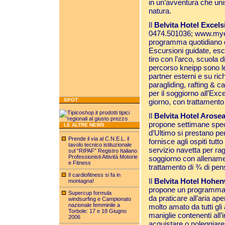
in un’avventura che unis
natura.
Il
Belvita Hotel Excels
0474.501036;
www.mye
programma quotidiano di 
Escursioni guidate, esc
tiro con l’arco, scuola 
percorso kneipp sono le 
partner esterni e su ri
paragliding, rafting & 
per il soggiorno all’Exc
SPOT
giorno, con trattament
Il
Belvita Hotel Arose
propone settimane specia
LE ALTRE NEWS
d’Ultimo si prestano per
Prende il via al C.N.E.L. il
fornisce agli ospiti tutt
tavolo tecnico istituzionale
servizio navetta per rag
sul “RIPAF” Registro Italiano
Professionisti Attività Motorie
soggiorno con allenamen
e Fitness
trattamento di ¾ di pen
Il cardiofitness si fa in
Il
Belvita Hotel Hohen
montagna!
propone un programma 
Supercup formula
da praticare all’aria ap
windsurfing e Campionato
nazionale femminile a
molto amato da tutti gli 
Torbole: 17 e 18 Giugno
maniglie contenenti all
2006
acquistare o noleggiare 