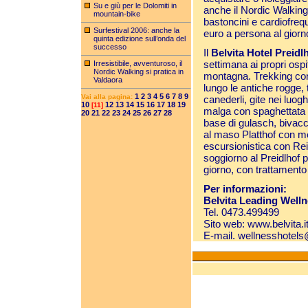
Su e giù per le Dolomiti in
anche il Nordic Walking,
mountain-bike
bastoncini e cardiofreq
Surfestival 2006: anche la
euro a persona al giorn
quinta edizione sull’onda del
successo
Il
Belvita Hotel Preidl
settimana ai propri ospi
Irresistibile, avventuroso, il
Nordic Walking si pratica in
montagna. Trekking con 
Valdaora
lungo le antiche rogge, t
1
2
3
4
5
6
7
8
9
Vai alla pagina:
canederli, gite nei luogh
10
12
13
14
15
16
17
18
19
[11]
malga con spaghettata
20
21
22
23
24
25
26
27
28
base di gulasch, bivacc
al maso Platthof con m
escursionistica con Rei
soggiorno al Preidlhof 
giorno, con trattamento
Per informazioni:
Belvita Leading Welln
Tel. 0473.499499
Sito web:
www.belvita.i
E-mail.
wellnesshotels@