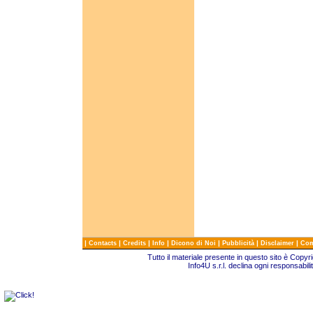
|
|
|
|
|
|
|
Contacts
Credits
Info
Dicono di Noi
Pubblicità
Disclaimer
Com
Tutto il materiale presente in questo sito è Copy
Info4U s.r.l. declina ogni responsabili