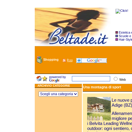
Estetica
Scuole e
Hair-Styl
Shopping
powered by
Web
ARCHIVIO CATEGORIE
Una montagna di sport
Le nuove p
Adige (BZ
Allenament
migliore p
i Belvita Leading Welln
outdoor: ogni sentiero, o